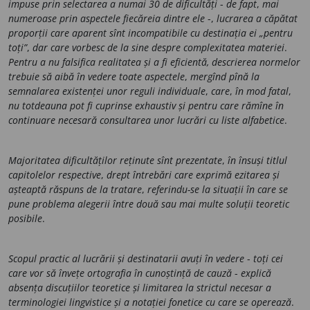
impuse prin selectarea a numai 30 de dificultăți
-
de fapt
,
mai
numeroase prin aspectele fiecăreia dintre ele
-,
lucrarea a căpătat
proporții care aparent sînt incompatibile cu destinația ei „pentru
toți”
,
dar care vorbesc de la sine despre complexitatea materiei
.
Pentru a nu falsifica realitatea și a fi eficientă, descrierea normelor
trebuie să aibă în vedere toate aspectele
,
mergînd pînă la
semnalarea existenței unor reguli individuale
,
care
,
în mod fatal
,
nu totdeauna pot fi cuprinse exhaustiv și pentru care rămîne în
continuare necesară consultarea unor lucrări cu liste alfabetice
.
Majoritatea dificultăților reținute sînt prezentate
,
în însuși titlul
capitolelor respective
,
drept întrebări care exprimă ezitarea și
așteaptă răspuns de la tratare
,
referindu-se la situații în care se
pune problema alegerii între două sau mai multe soluții teoretic
posibile
.
Scopul practic al lucrării și destinatarii avuți în vedere
-
toți cei
care vor să învețe ortografia în cunoștință de cauză
-
explică
absența discuțiilor teoretice și limitarea la strictul necesar a
terminologiei lingvistice și a notației fonetice cu care se operează
.