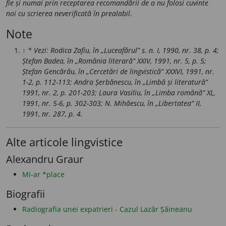
fie și numai prin receptarea recomandării de a nu folosi cuvinte
noi cu scrierea neverificată în prealabil
.
Note
↑
* Vezi: Rodica Zafiu, în „Luceafărul” s. n. I, 1990, nr. 38, p. 4;
Ștefan Badea, în „România literară” XXIV, 1991, nr. 5, p. 5;
Ștefan Gencărău, în „Cercetări de lingvistică” XXXVI, 1991, nr.
1-2, p. 112-113; Andra Șerbănescu, în „Limbă și literatură”
1991, nr. 2, p. 201-203; Laura Vasiliu, în „Limba română” XL,
1991, nr. 5-6, p. 302-303; N. Mihăescu, în „Libertatea” II,
1991, nr. 287, p. 4.
Alte articole lingvistice
Alexandru Graur
Mi-ar *place
Biografii
Radiografia unei expatrieri - Cazul Lazăr Șăineanu