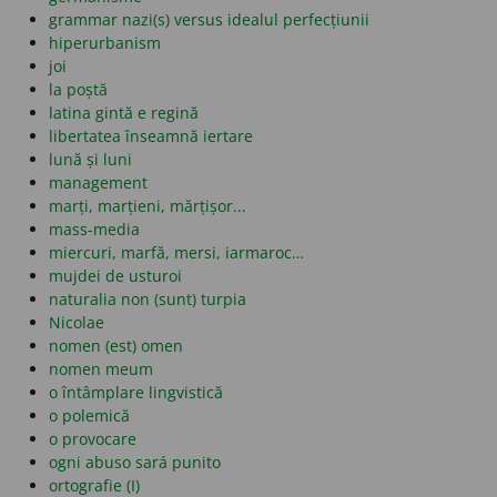
grammar nazi(s) versus idealul perfecțiunii
hiperurbanism
joi
la poștă
latina gintă e regină
libertatea înseamnă iertare
lună și luni
management
marți, marțieni, mărțișor...
mass-media
miercuri, marfă, mersi, iarmaroc…
mujdei de usturoi
naturalia non (sunt) turpia
Nicolae
nomen (est) omen
nomen meum
o întâmplare lingvistică
o polemică
o provocare
ogni abuso sará punito
ortografie (I)