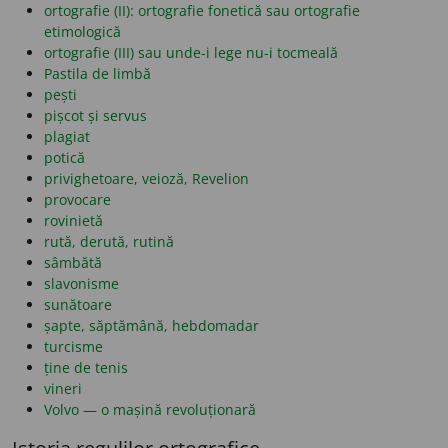
ortografie (II): ortografie fonetică sau ortografie
etimologică
ortografie (III) sau unde-i lege nu-i tocmeală
Pastila de limbă
pești
pișcot și servus
plagiat
potică
privighetoare, veioză, Revelion
provocare
rovinietă
rută, derută, rutină
sâmbătă
slavonisme
sunătoare
șapte, săptămână, hebdomadar
turcisme
ține de tenis
vineri
Volvo — o mașină revoluționară