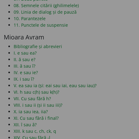
08. Semnele citării (ghilimelele)
09. Linia de dialog și de pauză
10. Parantezele
11. Punctele de suspensie
Mioara Avram
Bibliografie și abrevieri
I. e sau ea?
II. ă sau e?
III. ă sau î?
IV. e sau ie?
IX. i sau î?
V. ea sau ia (și: eai sau iai, eau sau iau)?
VI. h sau c(h) sau k(h)?
VII. Cu sau fără h?
VIII. i sau ii (și ii sau iii)?
X. ia sau iea, iia?
XI. Cu sau fără i final?
XII. î sau â?
XIII. k sau c, ch, ck, q
XIV. Cu sau fără -l