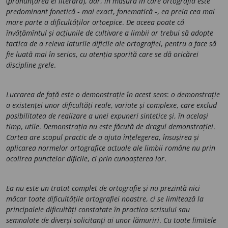
(
pronunțarea ei literară
),
dar
,
în măsura în care ortografia este
predominant fonetică
-
mai exact
,
fonematică
-,
ea preia cea mai
mare parte a dificultăților ortoepice
.
De aceea poate că
învățămîntul și acțiunile de cultivare a limbii ar trebui să adopte
tactica de a releva laturile dificile ale ortografiei
,
pentru a face să
fie luată mai în serios
,
cu atenția sporită care se dă oricărei
discipline grele
.
Lucrarea de față este o demonstrație în acest sens
:
o demonstrație
a existenței unor dificultăți reale
,
variate și complexe
,
care exclud
posibilitatea de realizare a unei expuneri sintetice și
,
în același
timp
,
utile
.
Demonstrația nu este făcută de dragul demonstrației
.
Cartea are scopul practic de a ajuta înțelegerea
,
însușirea și
aplicarea normelor ortografice actuale ale limbii române nu prin
ocolirea punctelor dificile
,
ci prin cunoașterea lor
.
Ea nu este un tratat complet de ortografie și nu prezintă nici
măcar toate dificultățile ortografiei noastre
,
ci se limitează la
principalele dificultăți constatate în practica scrisului sau
semnalate de diverși solicitanți ai unor lămuriri
.
Cu toate limitele