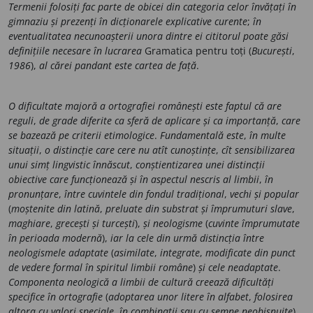
Termenii folosiți fac parte de obicei din categoria celor învățați în
gimnaziu și prezenți în dicționarele explicative curente
;
în
eventualitatea necunoașterii unora dintre ei cititorul poate găsi
definițiile necesare în lucrarea
Gramatica pentru toți (
București
,
1986
),
al cărei pandant este cartea de față
.
O dificultate majoră a ortografiei românești este faptul că are
reguli
,
de grade diferite ca sferă de aplicare și ca importanță
,
care
se bazează pe criterii etimologice
.
Fundamentală este
,
în multe
situații
,
o distincție care cere nu atît cunoștințe
,
cît sensibilizarea
unui simț lingvistic înnăscut
,
conștientizarea unei distincții
obiective care funcționează și în aspectul nescris al limbii
,
în
pronunțare
,
între cuvintele din fondul tradițional
,
vechi și popular
(
moștenite din latină
,
preluate din substrat și împrumuturi slave
,
maghiare
,
grecești și turcești
),
și neologisme
(
cuvinte împrumutate
în perioada modernă
),
iar la cele din urmă distincția între
neologismele adaptate
(
asimilate
,
integrate
,
modificate din punct
de vedere formal în spiritul limbii române
)
și cele neadaptate
.
Componenta neologică a limbii de cultură creează dificultăți
specifice în ortografie
(
adoptarea unor litere în alfabet
,
folosirea
altora cu valori speciale
,
în combinații sau cu semne neobișnuite
)