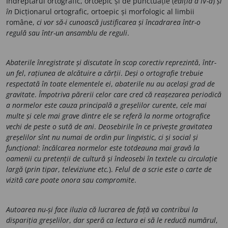
Îndreptarul ortografic, ortoepic
și de punctuație (
ediția a IV-a
)
și
în
Dicționarul ortografic, ortoepic
și morfologic al limbii
române,
ci vor să-i cunoască justificarea și încadrarea într-o
regulă sau într-un ansamblu de reguli
.
Abaterile înregistrate și discutate în scop corectiv reprezintă
,
într-
un fel
,
rațiunea de alcătuire a cărții
.
Deși o ortografie trebuie
respectată în toate elementele ei
,
abaterile nu au același grad de
gravitate
.
Împotriva părerii celor care cred că reașezarea periodică
a normelor este cauza principală a greșelilor curente
,
cele mai
multe și cele mai grave dintre ele se referă la norme ortografice
vechi de peste o sută de ani
.
Deosebirile în ce privește gravitatea
greșelilor sînt nu numai de ordin pur lingvistic
,
ci și social și
funcțional
:
încălcarea normelor este totdeauna mai gravă la
oamenii cu pretenții de cultură și îndeosebi în textele cu circulație
largă
(
prin tipar
,
televiziune etc.
).
Felul de a scrie este o carte de
vizită care poate onora sau compromite
.
Autoarea nu-și face iluzia că lucrarea de față va contribui la
dispariția greșelilor
,
dar speră ca lectura ei să le reducă numărul
,