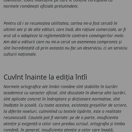
normele românești oficiale pretutindeni.
Pentru că i se recunoștea utilitatea, cartea mi-a fost cerută în
ultimii ani și de alte edituri, care însă, din rațiuni comerciale, ar fi
vrut să o adapteze la reglementările contrare convingerilor mele.
Am dat-o editurii care nu mi-a cerut un asemenea compromis și
sînt încredințată că prin aceasta nu fac un deserviciu, ci un serviciu
culturii naționale.
Cuvînt înainte la ediția întîi
Normele ortografice ale limbii române sînt stabilite în lucrări
academice cu caracter oficial
,
sînt discutate în diverse alte lucrări
,
sînt aplicate concret în îndreptare și dicționare normative
,
sînt
învățate în școală
.
Cu toate acestea
,
existența greșelilor de scriere
,
la diferite niveluri
,
culminînd cu textele tipărite
,
este o realitate
recunoscută
.
Cauzele pot fi variate
:
pe de o parte
,
insuficienta
atenție și exigență a celor care predau scrisul
,
ortografia și limba
română
,
în general
,
insuficienta atenție a celor care învață
,