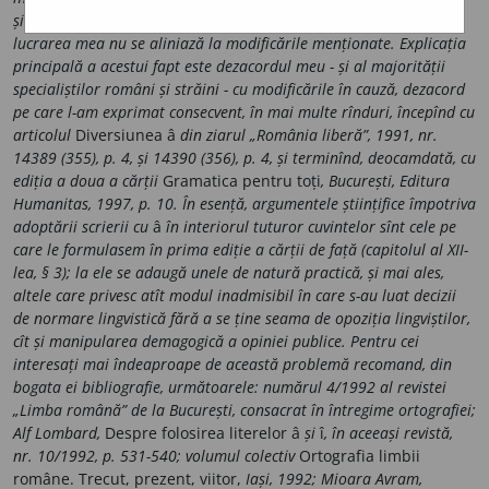
și la trei forme ale verbului
a fi (sînt, sîntem, sînteți),
precizez
că
lucrarea mea nu se aliniază la modificările menționate. Explicația
principală a acestui fapt este dezacordul meu - și al majorității
specialiștilor români și străini - cu modificările în cauză, dezacord
pe care l-am exprimat consecvent, în mai multe rînduri, începînd cu
articolul
Diversiunea â
din ziarul „România liberă”, 1991, nr.
14389 (355), p. 4, și 14390 (356), p. 4, și terminînd, deocamdată, cu
ediția a doua a cărții
Gramatica pentru
toți
, București, Editura
Humanitas, 1997, p. 10. În esență,
argumentele științifice împotriva
adoptării scrierii cu
â
în interiorul tuturor cuvintelor sînt cele pe
care le formulasem în prima ediție a cărții de față (capitolul al XII-
lea, § 3); la ele se adaugă unele de natură practică, și mai ales,
altele care privesc atît modul inadmisibil în care s-au luat decizii
de normare lingvistică fără a se ține seama de opoziția lingviștilor,
cît și manipularea demagogică a opiniei publice. Pentru cei
interesați mai îndeaproape de această problemă recomand, din
bogata ei bibliografie, următoarele: numărul 4/1992 al revistei
„Limba română” de la București, consacrat în întregime ortografiei;
Alf Lombard,
Despre folosirea literelor
â
și
î
, în aceeași revistă,
nr. 10/1992, p. 531-540; volumul colectiv
Ortografia limbii
române. Trecut, prezent, viitor,
Iași, 1992; Mioara Avram,