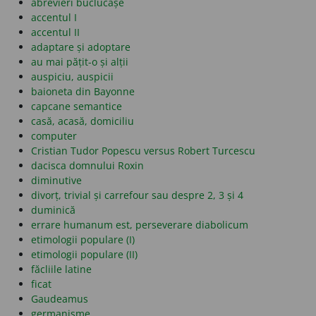
abrevieri buclucașe
accentul I
accentul II
adaptare și adoptare
au mai pățit-o și alții
auspiciu, auspicii
baioneta din Bayonne
capcane semantice
casă, acasă, domiciliu
computer
Cristian Tudor Popescu versus Robert Turcescu
dacisca domnului Roxin
diminutive
divorț, trivial și carrefour sau despre 2, 3 și 4
duminică
errare humanum est, perseverare diabolicum
etimologii populare (I)
etimologii populare (II)
făcliile latine
ficat
Gaudeamus
germanisme