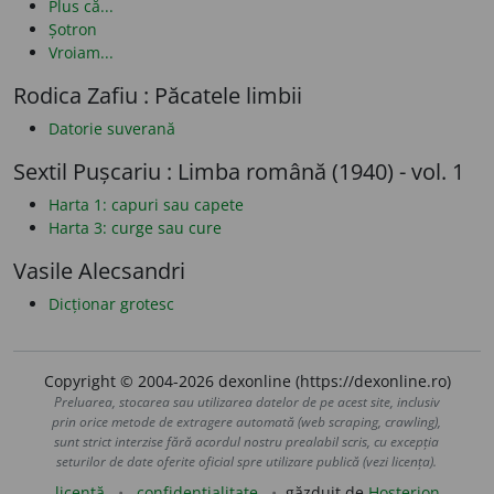
Plus că...
Șotron
Vroiam...
Rodica Zafiu : Păcatele limbii
Datorie suverană
Sextil Pușcariu : Limba română (1940) - vol. 1
Harta 1: capuri sau capete
Harta 3: curge sau cure
Vasile Alecsandri
Dicționar grotesc
Copyright © 2004-2026 dexonline (https://dexonline.ro)
Preluarea, stocarea sau utilizarea datelor de pe acest site, inclusiv
prin orice metode de extragere automată (web scraping, crawling),
sunt strict interzise fără acordul nostru prealabil scris, cu excepția
seturilor de date oferite oficial spre utilizare publică (vezi licența).
licență
confidențialitate
găzduit de
Hosterion