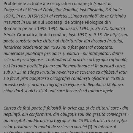
Problemele actuale ale ortografiei românești
(raport la
Congresul al V-lea al Filologilor
Români, Iași-Chișinău, 6-9 iunie
1994), în nr. 3(15)/1994 al revistei „Limba romînă” de la Chișinău
(rezumat în
Buletinul Societății de Științe Filologice din
România pe anii 1993-1994
, București, 1994,
p. 35-37); Dumitru
Irimia,
Gramatica limbii române
, Iași, 1997, p. 9-13. De altfel,cum
poate constata orice cititor al tipăriturilor din dreapta Prutului,
hotărîrea academică din 1993 nu a fost general acceptată,
numeroase publicații periodice și edituri - nu întîmplător, dintre
cele mai prestigioase - continuînd să practice ortografia rațională,
cu
î
în toate pozițiile (cu excepțiile menționate și în această carte,
sub XII 2). În stînga Prutului revenirea la scrierea cu alfabetul latin
s-a făcut prin adoptarea ortografiei românești oficiale în 1989 și
aceasta este și acum ortografia în vigoare în Republica Moldova,
chiar dacă și aici există unii care încearcă să tulbure apele.
Cartea de față poate fi folosită, în orice caz, și de cititorii care - din
neștiință, din conformism, din obligație sau din greșită convingere -
au acceptat modificările ortografice din 1993, întrucît, cu excepția
celor privitoare la modul de scriere a vocalei
[î]
în interiorul
cuvintelor, toate indicațiile pe care le conține corespund cu