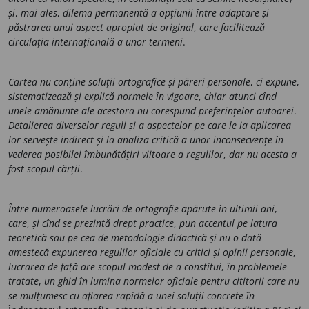
și
,
mai ales
,
dilema permanentă a opțiunii între adaptare și
păstrarea unui aspect apropiat de original
,
care facilitează
circulația internațională a unor termeni
.
Cartea nu conține soluții ortografice și păreri personale
,
ci expune
,
sistematizează și explică normele în vigoare
,
chiar atunci cînd
unele amănunte ale acestora nu corespund preferințelor autoarei
.
Detalierea diverselor reguli și a aspectelor pe care le ia aplicarea
lor servește indirect și la analiza critică a unor inconsecvențe în
vederea posibilei îmbunătățiri viitoare a regulilor
,
dar nu acesta a
fost scopul cărții
.
Între numeroasele lucrări de ortografie apărute în ultimii ani
,
care
,
și cînd se prezintă drept practice
,
pun accentul pe latura
teoretică sau pe cea de metodologie didactică și nu o dată
amestecă expunerea regulilor oficiale cu critici și opinii personale
,
lucrarea de față are scopul modest de a constitui
,
în problemele
tratate
,
un ghid în lumina normelor oficiale pentru cititorii care nu
se mulțumesc cu aflarea rapidă a unei soluții concrete
în