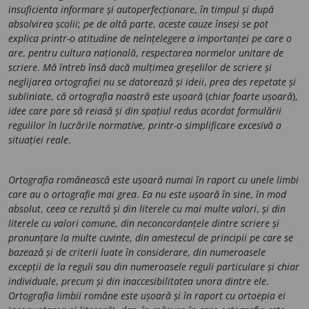
insuficienta informare și autoperfecționare
,
în timpul și după
absolvirea școlii
;
pe de altă parte
,
aceste cauze înseși se pot
explica printr-o atitudine de neînțelegere a importanței pe care o
are
,
pentru cultura națională
,
respectarea normelor unitare de
scriere
.
Mă întreb însă dacă mulțimea greșelilor de scriere și
neglijarea ortografiei nu se datorează și ideii
,
prea des repetate și
subliniate
,
că ortografia noastră este ușoară
(
chiar foarte ușoară
),
idee care pare să reiasă și din spațiul redus acordat formulării
regulilor în lucrările normative
,
printr-o simplificare excesivă a
situației reale
.
Ortografia românească este ușoară numai în raport cu unele limbi
care au o ortografie mai grea
.
Ea nu este ușoară în sine
,
în mod
absolut
,
ceea ce rezultă și din literele cu mai multe valori
,
și din
literele cu valori comune
,
din neconcordanțele dintre scriere și
pronunțare la multe cuvinte
,
din amestecul de principii pe care se
bazează și de criterii luate în considerare
,
din numeroasele
excepții de la reguli sau din numeroasele reguli particulare și chiar
individuale
,
precum și din inaccesibilitatea unora dintre ele
.
Ortografia limbii române este ușoară și în raport cu ortoepia ei