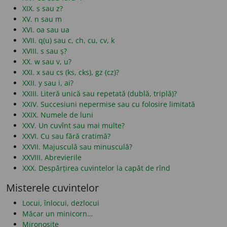
XIX. s sau z?
XV. n sau m
XVI. oa sau ua
XVII. q(u) sau c, ch, cu, cv, k
XVIII. s sau ș?
XX. w sau v, u?
XXI. x sau cs (ks, cks), gz (cz)?
XXII. y sau i, ai?
XXIII. Literă unică sau repetată (dublă, triplă)?
XXIV. Succesiuni nepermise sau cu folosire limitată
XXIX. Numele de luni
XXV. Un cuvînt sau mai multe?
XXVI. Cu sau fără cratimă?
XXVII. Majusculă sau minusculă?
XXVIII. Abrevierile
XXX. Despărțirea cuvintelor la capăt de rînd
Misterele cuvintelor
Locui, înlocui, dezlocui
Măcar un minicorn…
Mironosițe