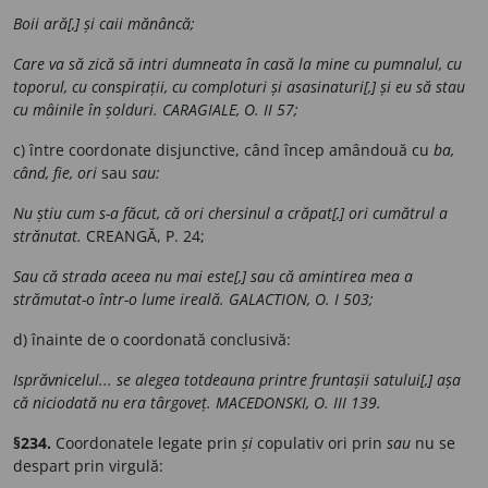
Boii ară[,] și caii mănâncă;
Care va să zică să intri dumneata în casă la mine cu pumnalul, cu
toporul, cu conspirații, cu comploturi și asasinaturi[,] și eu să stau
cu mâinile în șolduri. CARAGIALE, O. II 57;
c) între coordonate disjunctive, când încep amândouă cu
ba,
când, fie, ori
sau
sau:
Nu știu cum s-a făcut, că ori chersinul a crăpat[,] ori cumătrul a
strănutat.
CREANGĂ, P. 24;
Sau că strada aceea nu mai este[,] sau că amintirea mea a
strămutat-o într-o lume ireală. GALACTION, O. I 503;
d) înainte de o coordonată conclusivă:
Isprăvnicelul... se alegea totdeauna printre fruntașii satului[,] așa
că niciodată nu era târgoveț. MACEDONSKI, O. III 139.
§234.
Coordonatele legate prin
și
copulativ ori prin
sau
nu se
despart prin virgulă: