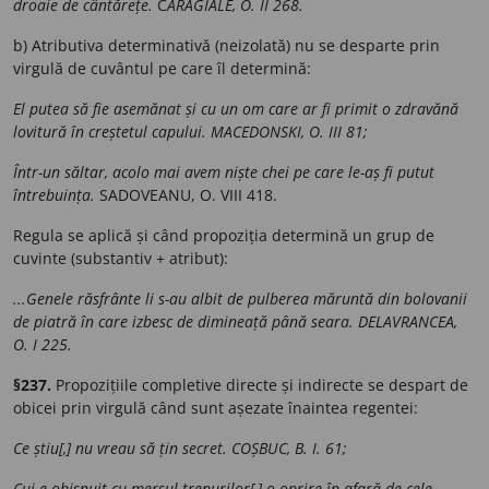
droaie de cântărețe.
C
ARAGIALE, O. II 268.
b) Atributiva determinativă (neizolată) nu se desparte prin
virgulă de cuvântul pe care îl determină:
El putea să fie asemănat și cu un om care ar fi primit o zdravănă
lovitură în creștetul capului. MACEDONSKI, O. III 81;
Într-un săltar, acolo mai avem niște chei pe care le-aș fi putut
întrebuința.
SADOVEANU, O. VIII 418.
Regula se aplică și când propoziția determină un grup de
cuvinte (substantiv + atribut):
...Genele răsfrânte li s-au albit de pulberea măruntă din bolovanii
de piatră în care izbesc de dimineață până seara. DELAVRANCEA,
O. I 225.
§237.
Propozițiile completive directe și indirecte se despart de
obicei prin virgulă când sunt așezate înaintea regentei:
Ce știu[,] nu vreau să țin secret. COȘBUC, B. I. 61;
Cui e obișnuit cu mersul trenurilor[,] o oprire în afară de cele