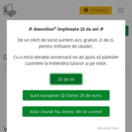
Donează
savings
®
®
🎉 dexonline
împlinește 25 de ani 🎉
caută
search
De un sfert de secol suntem aici, gratuit, zi de zi,
opțiuni
pentru milioane de căutări.
05. Virgula
Cu o mică donație aniversară ne-ați ajuta să păstrăm
cuvintele la îndemâna tuturor și pe viitor.
Cuprins
1
VIRGULA
1.1
ÎN PROPOZIȚIE
1.2
ÎN FRAZĂ
1.2.1
Coordonarea
1.2.2
Subordonarea
VIRGULA
Am donat deja.