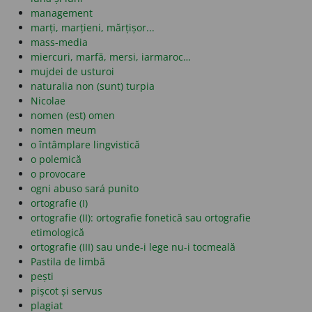
management
marți, marțieni, mărțișor...
mass-media
miercuri, marfă, mersi, iarmaroc…
mujdei de usturoi
naturalia non (sunt) turpia
Nicolae
nomen (est) omen
nomen meum
o întâmplare lingvistică
o polemică
o provocare
ogni abuso sará punito
ortografie (I)
ortografie (II): ortografie fonetică sau ortografie
etimologică
ortografie (III) sau unde-i lege nu-i tocmeală
Pastila de limbă
pești
pișcot și servus
plagiat