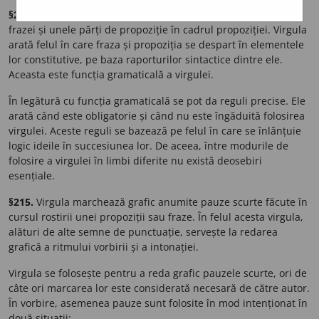
§214.
Virgula delimitează grafic unele propoziții în cadrul
frazei și unele părți de propoziție în cadrul propoziției. Virgula
arată felul în care fraza și propoziția se despart în elementele
lor constitutive, pe baza raporturilor sintactice dintre ele.
Aceasta este funcția gramaticală a virgulei.
În legătură cu funcția gramaticală se pot da reguli precise. Ele
arată când este obligatorie și când nu este îngăduită folosirea
virgulei. Aceste reguli se bazează pe felul în care se înlănțuie
logic ideile în succesiunea lor. De aceea, între modurile de
folosire a virgulei în limbi diferite nu există deosebiri
esențiale.
§215.
Virgula marchează grafic anumite pauze scurte făcute în
cursul rostirii unei propoziții sau fraze. În felul acesta virgula,
alături de alte semne de punctuație, servește la redarea
grafică a ritmului vorbirii și a intonației.
Virgula se folosește pentru a reda grafic pauzele scurte, ori de
câte ori marcarea lor este considerată necesară de către autor.
În vorbire, asemenea pauze sunt folosite în mod intenționat în
două situații: