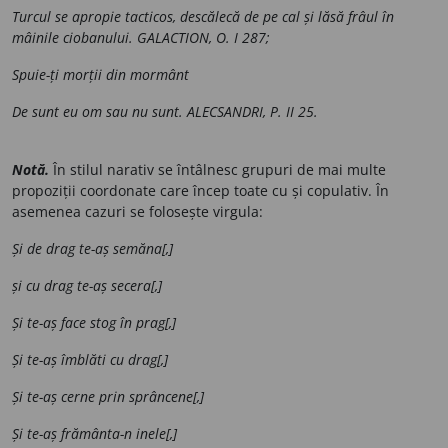
Turcul se apropie tacticos, descălecă de pe cal și lăsă frâul în
mâinile ciobanului. GALACTION, O. I 287;
Spuie-ți morții din mormânt
De sunt eu om sau nu sunt. ALECSANDRI, P. II 25.
Notă.
În stilul narativ se întâlnesc grupuri de mai multe
propoziții coordonate care încep toate cu și copulativ. În
asemenea cazuri se folosește virgula:
Și de drag te-aș semăna[,]
și cu drag te-aș secera[,]
Și te-aș face stog în prag[,]
Și te-aș îmblăti cu drag[,]
Și te-aș cerne prin sprâncene[,]
Și te-aș frământa-n inele[,]