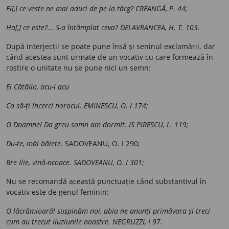
Ei[,] ce veste ne mai aduci de pe la târg? CREANGĂ, P. 44;
Ha[,] ce este?... S-a întâmplat ceva? DELAVRANCEA, H. T. 103.
După interjecții se poate pune însă și seninul exclamării, dar
când acestea sunt urmate de un vocativ cu care formează în
rostire o unitate nu se pune nici un semn:
Ei Cătălin, acu-i acu
Ca să-ți încerci norocul. EMINESCU, O. I 174;
O Doamne! Da greu somn am dormit. IS PIRESCU, L. 119;
Du-te, măi băiete.
SADOVEANU, O. I 290;
Bre Ilie, vină-ncoace. SADOVEANU, O. I 301;
Nu se recomandă această punctuație când substantivul în
vocativ este de genul feminin:
O lăcrămioară! suspinăm noi, abia ne anunți primăvara și treci
cum au trecut iluziunile noastre. NEGRUZZI, I 97.