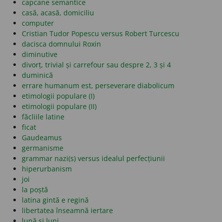
capcane semantice
casă, acasă, domiciliu
computer
Cristian Tudor Popescu versus Robert Turcescu
dacisca domnului Roxin
diminutive
divorț, trivial și carrefour sau despre 2, 3 și 4
duminică
errare humanum est, perseverare diabolicum
etimologii populare (I)
etimologii populare (II)
făcliile latine
ficat
Gaudeamus
germanisme
grammar nazi(s) versus idealul perfecțiunii
hiperurbanism
joi
la poștă
latina gintă e regină
libertatea înseamnă iertare
lună și luni