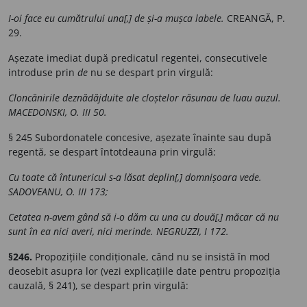
I-oi face eu cumătrului una[,] de și-a mușca labele.
CREANGĂ, P.
29.
Așezate imediat după predicatul regentei, consecutivele
introduse prin
de
nu se despart prin virgulă:
Cloncănirile deznădăjduite ale cloștelor răsunau de luau auzul.
MACEDONSKI, O. III 50.
§ 245 Subordonatele concesive, așezate înainte sau după
regentă, se despart întotdeauna prin virgulă:
Cu toate că întunericul s-a lăsat deplin[,] domnișoara vede.
SADOVEANU, O. III 173;
Cetatea n-avem gând să i-o dăm cu una cu două[,] măcar că nu
sunt în ea nici averi, nici merinde. NEGRUZZI, I 172.
§246.
Propozițiile condiționale, când nu se insistă în mod
deosebit asupra lor (vezi explicațiile date pentru propoziția
cauzală, § 241), se despart prin virgulă: