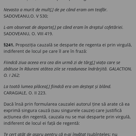
Nevasta a murit de mult[,] de pe când eram om teafăr.
SADOVEANU,O. V 530;
L-am observat de departe[,] pe când eram în dreptul cofetăriei.
SADOVEANU, O. VIII 419.
§241.
Propoziția cauzală se desparte de regenta ei prin virgulă,
indiferent de locul pe care îl are în frază:
Fiindcă ziua aceea era cea din urmă zi de târg[,] viața care se
zbătuse în Râureni atâtea zile se readunase îndrârjită. GALACTION,
O. I 262;
La toată lumea plăcea[,] fiindcă era om deștept și blând.
CARAGIALE, O. II 223.
Dacă însă prin formularea cauzalei autorul ține să arate că ea
exprimă singura cauză (sau singurele cauze) care justifică
acțiunea din regentă, cauzala nu se mai desparte prin virgulă,
indiferent de locul ei față de regentă:
Te cert atât de aspru pentru că n-ai învățat
(subînțeles: nu