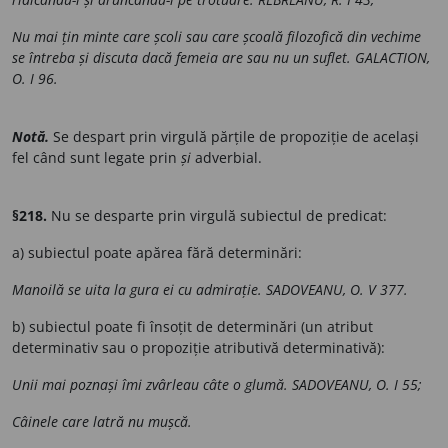
Nu mai țin minte care școli sau care școală filozofică din vechime
se întreba și discuta dacă femeia are sau nu un suflet. GALACTION,
O. I 96.
Notă.
Se despart prin virgulă părțile de propoziție de același
fel când sunt legate prin
și
adverbial.
§218.
Nu se desparte prin virgulă subiectul de predicat:
a) subiectul poate apărea fără determinări:
Manoilă se uita la gura ei cu admirație. SADOVEANU, O. V 377.
b) subiectul poate fi însoțit de determinări (un atribut
determinativ sau o propoziție atributivă determinativă):
Unii mai poznași îmi zvârleau câte o glumă. SADOVEANU, O. I 55;
Câinele care latră nu mușcă.