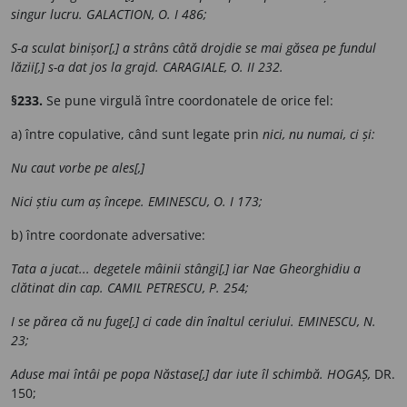
singur lucru. GALACTION, O. I 486;
S-a sculat binișor[,] a strâns câtă drojdie se mai găsea pe fundul
lăzii[,] s-a dat jos la grajd. CARAGIALE, O. II 232.
§233.
Se pune virgulă între coordonatele de orice fel:
a) între copulative, când sunt legate prin
nici, nu numai, ci și:
Nu caut vorbe pe ales[,]
Nici știu cum aș începe. EMINESCU, O. I 173;
b) între coordonate adversative:
Tata a jucat... degetele mâinii stângi[,] iar Nae Gheorghidiu a
clătinat din cap. CAMIL PETRESCU, P. 254;
I se părea că nu fuge[,] ci cade din înaltul ceriului. EMINESCU, N.
23;
Aduse mai întâi pe popa Năstase[,] dar iute îl schimbă. HOGAȘ,
DR.
150;