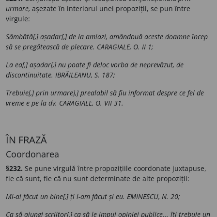
urmare,
așezate în interiorul unei propoziții, se pun între
virgule:
Sâmbătă[,] așadar[,] de la amiazi, amândouă aceste doamne încep
să se pregătească de plecare. CARAGIALE, O. II 1;
La ea[,] așadar[,] nu poate fi deloc vorba de neprevăzut, de
discontinuitate. IBRĂILEANU, S. 187;
Trebuie[,] prin urmare],] prealabil să fiu informat despre ce fel de
vreme e pe la dv. CARAGIALE, O. VII 31.
ÎN FRAZĂ
Coordonarea
§232.
Se pune virgulă între propozițiile coordonate juxtapuse,
fie că sunt, fie că nu sunt determinate de alte propoziții:
Mi-ai făcut un bine[,] ți l-am făcut și eu. EMINESCU, N. 20;
Ca să ajungi scriitor[,] ca să le impui opiniei publice... îți trebuie un