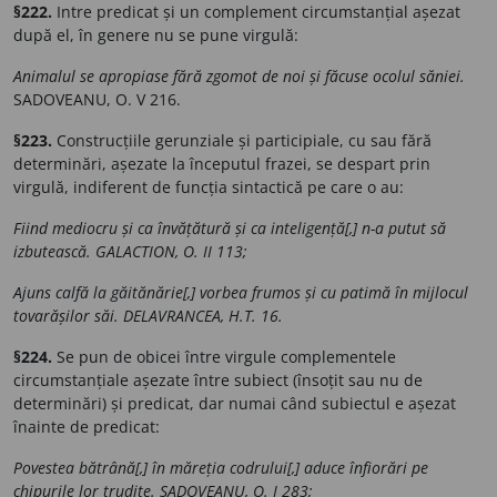
§222.
Intre predicat și un complement circumstanțial așezat
după el, în genere nu se pune virgulă:
Animalul se apropiase fără zgomot de noi și făcuse ocolul săniei.
SADOVEANU, O. V 216.
§223.
Construcțiile gerunziale și participiale, cu sau fără
determinări, așezate la începutul frazei, se despart prin
virgulă, indiferent de funcția sintactică pe care o au:
Fiind mediocru și ca învățătură și ca inteligență[,] n-a putut să
izbutească. GALACTION, O. II 113;
Ajuns calfă la găitănărie[,] vorbea frumos și cu patimă în mijlocul
tovarășilor săi. DELAVRANCEA, H.T. 16.
§224.
Se pun de obicei între virgule complementele
circumstanțiale așezate între subiect (însoțit sau nu de
determinări) și predicat, dar numai când subiectul e așezat
înainte de predicat:
Povestea bătrână[,] în măreția codrului[,] aduce înfiorări pe
chipurile lor trudite. SADOVEANU, O. I 283;