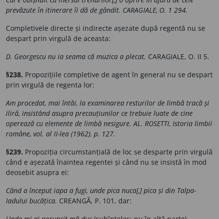
prevăzute în itinerare îi dă de gândit. CARAGIALE, O. 1 294.
Completivele directe și indirecte așezate după regentă nu se
despart prin virgulă de aceasta:
D. Georgescu nu ia seama că muzica a plecat.
CARAGIALE, O. II 5.
§238.
Propozițiile completive de agent în general nu se despart
prin virgulă de regenta lor:
Am procedat, mai întâi, la examinarea resturilor de limbă tracă și
iliră, insistând asupra precauțiunilor ce trebuie luate de cine
operează cu elemente de limbă nesigure. AL. ROSETTI, Istoria limbii
române, vol. al II-lea (1962), p. 127.
§239.
Propoziția circumstanțială de loc se desparte prin virgulă
când e așezată înaintea regentei și când nu se insistă în mod
deosebit asupra ei:
Când a început iapa a fugi, unde pica nuca[,] pica și din Talpa-
Iadului bucățica.
CREANGĂ, P. 101, dar:
Unde mi-ai poruncit mă duc
(subînțeles: nu în altă parte).