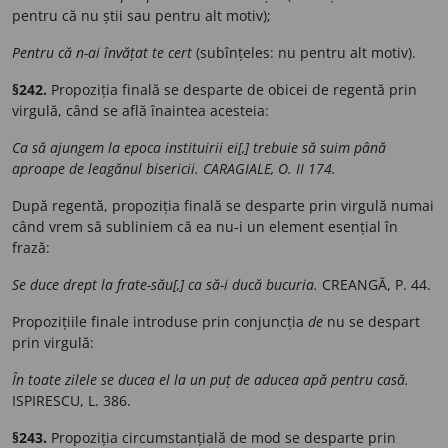
pentru că nu știi sau pentru alt motiv);
Pentru că n-ai învățat te cert
(subînțeles: nu pentru alt motiv).
§242.
Propoziția finală se desparte de obicei de regentă prin
virgulă, când se află înaintea acesteia:
Ca să ajungem la epoca instituirii ei[,] trebuie să suim până
aproape de leagănul bisericii. CARAGIALE, O. II 174.
După regentă, propoziția finală se desparte prin virgulă numai
când vrem să subliniem că ea nu-i un element esențial în
frază:
Se duce drept la frate-său[,] ca să-i ducă bucuria.
CREANGĂ, P. 44.
Propozițiile finale introduse prin conjuncția
de
nu se despart
prin virgulă:
În toate zilele se ducea el la un puț de aducea apă pentru casă.
ISPIRESCU, L. 386.
§243.
Propoziția circumstanțială de mod se desparte prin