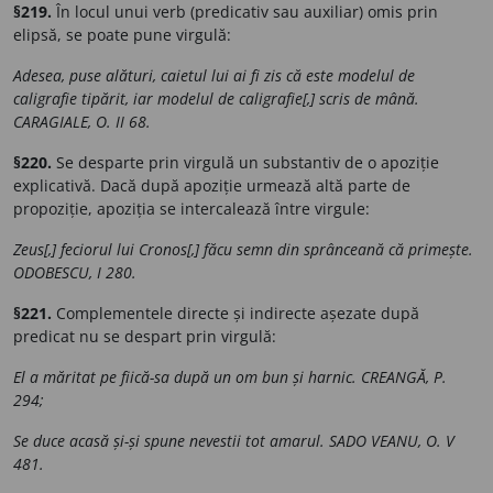
§219.
În locul unui verb (predicativ sau auxiliar) omis prin
elipsă, se poate pune virgulă:
Adesea, puse alături, caietul lui ai fi zis că este modelul de
caligrafie tipărit, iar modelul de caligrafie[,] scris de mână.
CARAGIALE, O. II 68.
§220.
Se desparte prin virgulă un substantiv de o apoziție
explicativă. Dacă după apoziție urmează altă parte de
propoziție, apoziția se intercalează între virgule:
Zeus[,] feciorul lui Cronos[,] făcu semn din sprânceană că primește.
ODOBESCU, I 280.
§221.
Complementele directe și indirecte așezate după
predicat nu se despart prin virgulă:
El a măritat pe fiică-sa după un om bun și harnic. CREANGĂ, P.
294;
Se duce acasă și-și spune nevestii tot amarul. SADO VEANU, O. V
481.