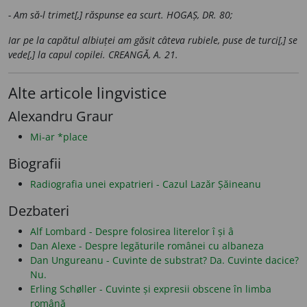
- Am să-l trimet[,] răspunse ea scurt. HOGAȘ, DR. 80;
Iar pe la capătul albiuței am găsit câteva rubiele, puse de turci[,] se
vede[,] la capul copilei. CREANGĂ, A. 21.
Alte articole lingvistice
Alexandru Graur
Mi-ar *place
Biografii
Radiografia unei expatrieri - Cazul Lazăr Șăineanu
Dezbateri
Alf Lombard - Despre folosirea literelor î și â
Dan Alexe - Despre legăturile românei cu albaneza
Dan Ungureanu - Cuvinte de substrat? Da. Cuvinte dacice?
Nu.
Erling Schøller - Cuvinte și expresii obscene în limba
română