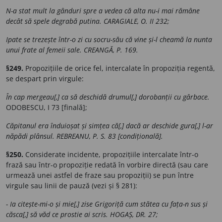
N-a stat mult la gânduri spre a vedea că alta nu-i mai rămâne
decât să spele degrabă putina. CARAGIALE, O. II 232;
Ipate se trezește într-o zi cu socru-său că vine și-l cheamă la nunta
unui frate al femeii sale. CREANGĂ, P. 169.
§249.
Propozițiile de orice fel, intercalate în propoziția regentă,
se despart prin virgule:
În cap mergeau[,] ca să deschidă drumul[,] dorobanții cu gârbace.
ODOBESCU, I 73 [finală];
Căpitanul era înduioșat și simțea că[,] dacă ar deschide gura[,] l-ar
năpădi plânsul. REBREANU, P. S. 83 [condițională].
§250.
Considerate incidente, propozițiile intercalate într-o
frază sau într-o propoziție redată în vorbire directă (sau care
urmează unei astfel de fraze sau propoziții) se pun între
virgule sau linii de pauză (vezi și § 281):
- Ia citește-mi-o și mie[,] zise Grigoriță cum stătea cu fața-n sus și
căsca[,] să văd ce prostie ai scris. HOGAȘ, DR. 27;