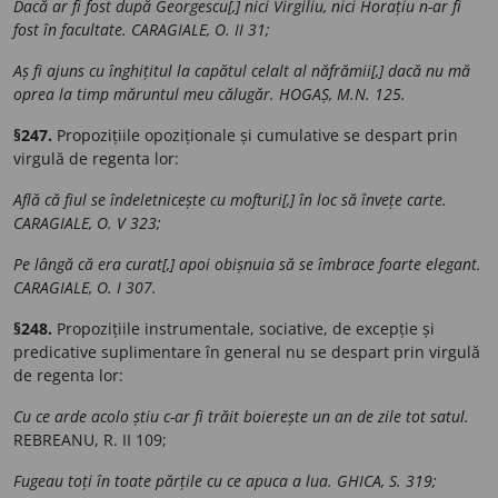
Dacă ar fi fost după Georgescu[,] nici Virgiliu, nici Horațiu n-ar fi
fost în facultate. CARAGIALE, O. II 31;
Aș fi ajuns cu înghițitul la capătul celalt al năfrămii[,] dacă nu mă
oprea la timp măruntul meu călugăr. HOGAȘ, M.N. 125.
§247.
Propozițiile opoziționale și cumulative se despart prin
virgulă de regenta lor:
Află că fiul se îndeletnicește cu mofturi[,] în loc să învețe carte.
CARAGIALE, O. V 323;
Pe lângă că era curat[,] apoi obișnuia să se îmbrace foarte elegant.
CARAGIALE, O. I 307.
§248.
Propozițiile instrumentale, sociative, de excepție și
predicative suplimentare în general nu se despart prin virgulă
de regenta lor:
Cu ce arde acolo știu c-ar fi trăit boierește un an de zile tot satul.
REBREANU, R. II 109;
Fugeau toți în toate părțile cu ce apuca a lua. GHICA, S. 319;