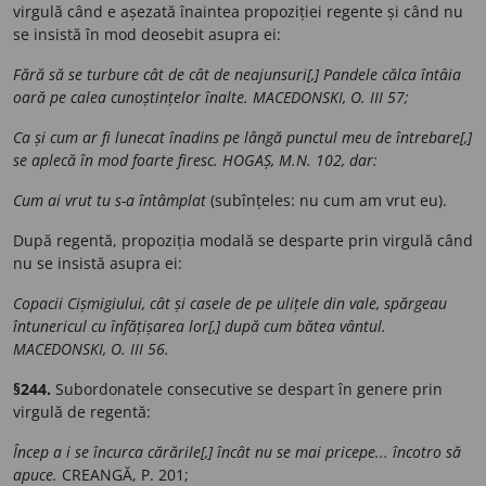
virgulă când e așezată înaintea propoziției regente și când nu
se insistă în mod deosebit asupra ei:
Fără să se turbure cât de cât de neajunsuri[,] Pandele călca întâia
oară pe calea cunoștințelor înalte. MACEDONSKI, O. III 57;
Ca și cum ar fi lunecat înadins pe lângă punctul meu de întrebare[,]
se aplecă în mod foarte firesc. HOGAȘ, M.N. 102, dar:
Cum ai vrut tu s-a întâmplat
(subînțeles: nu cum am vrut eu).
După regentă, propoziția modală se desparte prin virgulă când
nu se insistă asupra ei:
Copacii Cișmigiului, cât și casele de pe ulițele din vale, spărgeau
întunericul cu înfățișarea lor[,] după cum bătea vântul.
MACEDONSKI, O. III 56.
§244.
Subordonatele consecutive se despart în genere prin
virgulă de regentă:
Încep a i se încurca cărările[,] încât nu se mai pricepe... încotro să
apuce.
CREANGĂ, P. 201;