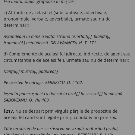
Era înaltă, suplă, grațioasă în mișcări.
c) Atribute de același fel (substantivale, adjectivale,
pronominale, verbale, adverbiale), urmate sau nu de
determinări:
Ascundeam în mine o viață, străină celorlalți[,], blândă[,]
frumoasă[,] neînțeleasă. DELAVRANCEA, H. T. 171.
d) Complemente de același fel (directe, indirecte, de agent sau
circumstanțiale de același fel), urmate sau nu de determinări:
Danțul[,] muzica[,] pădurea[,]
Pe acestea le-ndrăgii. EMINESCU, O. I 102;
Ieșea în panerașul ei cu doi cai la arat[,] la secerat],] la mașină.
SADOVEANU, O. VIII 409.
§217.
Nu se despart prin virgulă părțile de propoziție de
același fel când sunt legate prin
și
copulativ ori prin
sau:
Câte-un vârtej de aer se răsucea pe stradă, măturând praful,
ridicându-l și aruncându-l pe trotuare. REBREANU, R. I 43;