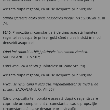
Așezată după regentă, ea nu se desparte prin virgulă:
Știința sfârșește acolo unde născocirea începe. MACEDONSKI, O.
III
74.
§240.
Propoziția circumstanțială de timp așezată înaintea
regentei se desparte prin virgulă când nu se insistă în mod
deosebit asupra ei:
Când îmi coborâi ochii[,] părintele Pantelimon zâmbea.
SADOVEANU, O. V 507;
Când vreau eu o să vin
(subînțeles: nu când vrei tu).
Așezată după regentă, ea nu se desparte prin virgulă:
Frica i se risipi când îi văzu așa, înspăimântător de triști și de
singuri.
SADOVEANU, O. VIII 367.
Când propoziția temporală e așezată după o regentă care
cuprinde un complement circumstanțial sau o propoziție
circumstanțială, ea se desparte prin virgulă: