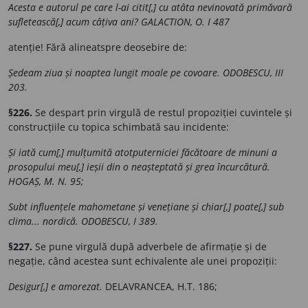
Acesta e autorul pe care l-ai citit[,] cu atâta nevinovată primăvară
sufletească[,] acum câțiva ani? GALACTION, O. I 487
atenție! Fără alineatspre deosebire de:
Ședeam ziua și noaptea lungit moale pe covoare. ODOBESCU, III
203.
§226.
Se despart prin virgulă de restul propoziției cuvintele și
construcțiile cu topica schimbată sau incidente:
Și iată cum[,] mulțumită atotputerniciei făcătoare de minuni a
prosopului meu[,] ieșii din o neașteptată și grea încurcătură.
HOGAȘ, M. N. 95;
Subt influențele mahometane și venețiane și chiar[,] poate[,] sub
clima... nordică. ODOBESCU, I 389.
§227.
Se pune virgulă după adverbele de afirmație și de
negație, când acestea sunt echivalente ale unei propoziții:
Desigur[,] e amorezat.
DELAVRANCEA, H.T. 186;