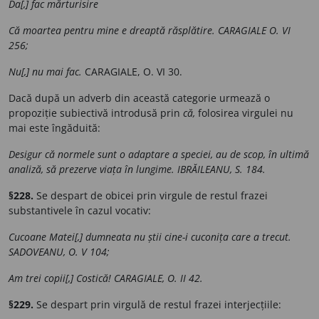
Da[,] fac mărturisire
Că moartea pentru mine e dreaptă răsplătire. CARAGIALE O. VI
256;
Nu[,] nu mai fac.
CARAGIALE, O. VI 30.
Dacă după un adverb din această categorie urmează o
propoziție subiectivă introdusă prin
că,
folosirea virgulei nu
mai este îngăduită:
Desigur că normele sunt o adaptare a speciei, au de scop, în ultimă
analiză, să prezerve viața în lungime. IBRĂILEANU, S. 184.
§228.
Se despart de obicei prin virgule de restul frazei
substantivele în cazul vocativ:
Cucoane Matei[,] dumneata nu știi cine-i cuconița care a trecut.
SADOVEANU, O. V 104;
Am trei copii[,] Costică! CARAGIALE, O. II 42.
§229.
Se despart prin virgulă de restul frazei interjecțiile: