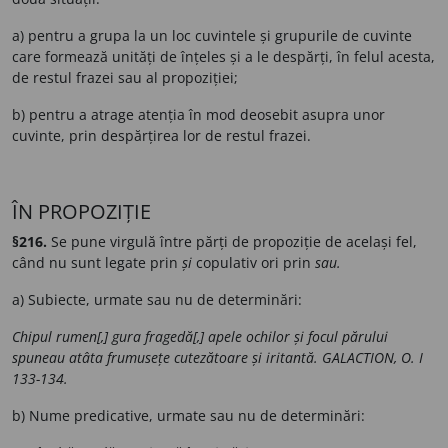
a) pentru a grupa la un loc cuvintele și grupurile de cuvinte
care formează unități de înțeles și a le despărți, în felul acesta,
de restul frazei sau al propoziției;
b) pentru a atrage atenția în mod deosebit asupra unor
cuvinte, prin despărțirea lor de restul frazei.
ÎN PROPOZIȚIE
§216.
Se pune virgulă între părți de propoziție de același fel,
când nu sunt legate prin
și
copulativ ori prin
sau.
a) Subiecte, urmate sau nu de determinări:
Chipul rumen[,] gura fragedă[,] apele ochilor și focul părului
spuneau atâta frumusețe cutezătoare și iritantă. GALACTION, O. I
133-134.
b) Nume predicative, urmate sau nu de determinări: