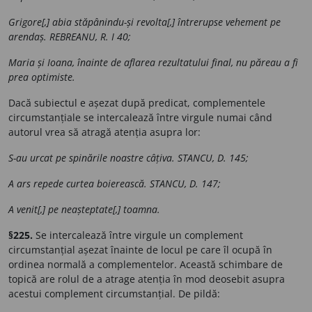
Grigore[,] abia stăpânindu-și revolta[,] întrerupse vehement pe
arendaș. REBREANU, R. I 40;
Maria și Ioana, înainte de aflarea rezultatului final, nu păreau a fi
prea optimiste.
Dacă subiectul e așezat după predicat, complementele
circumstanțiale se intercalează între virgule numai când
autorul vrea să atragă atenția asupra lor:
S-au urcat pe spinările noastre câțiva. STANCU, D. 145;
A ars repede curtea boierească. STANCU, D. 147;
A venit[,] pe neașteptate[,] toamna.
§225.
Se intercalează între virgule un complement
circumstanțial așezat înainte de locul pe care îl ocupă în
ordinea normală a complementelor. Această schimbare de
topică are rolul de a atrage atenția în mod deosebit asupra
acestui complement circumstanțial. De pildă: