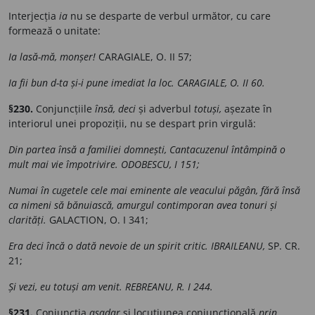
Interjecția
ia
nu se desparte de verbul următor, cu care
formează o unitate:
Ia lasă-mă, monșer!
CARAGIALE, O. II 57;
Ia fii bun d-ta și-i pune imediat la loc. CARAGIALE, O. II 60.
§230.
Conjuncțiile
însă, deci
și adverbul
totuși,
așezate în
interiorul unei propoziții, nu se despart prin virgulă:
Din partea însă a familiei domnești, Cantacuzenul întâmpină o
mult mai vie împotrivire. ODOBESCU, I 151;
Numai în cugetele cele mai eminente ale veacului păgân, fără însă
ca nimeni să bănuiască, amurgul contimporan avea tonuri și
clarități.
GALACTION, O. I 341;
Era deci încă o dată nevoie de un spirit critic. IBRAILEANU,
SP. CR.
21;
Și vezi, eu totuși am venit. REBREANU, R. I 244.
§231.
Conjuncția
așadar
și locuțiunea conjuncțională
prin