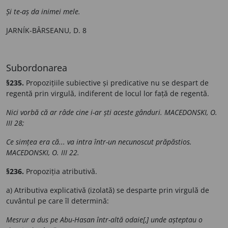
Și te-aș da inimei mele.
JARNÍK-BÂRSEANU, D. 8
Subordonarea
§235.
Propozițiile subiective și predicative nu se despart de
regentă prin virgulă, indiferent de locul lor față de regentă.
Nici vorbă că ar râde cine i-ar ști aceste gânduri. MACEDONSKI, O.
III 28;
Ce simțea era că... va intra într-un necunoscut prăpăstios.
MACEDONSKI, O. III 22.
§236.
Propoziția atributivă.
a) Atributiva explicativă (izolată) se desparte prin virgulă de
cuvântul pe care îl determină:
Mesrur a dus pe Abu-Hasan într-altă odaie[,] unde așteptau o