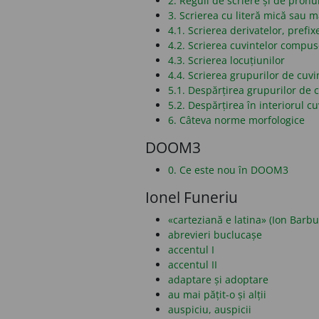
2. Reguli de scriere și de pronu
3. Scrierea cu literă mică sau 
4.1. Scrierea derivatelor, prefixe
4.2. Scrierea cuvintelor compu
4.3. Scrierea locuțiunilor
4.4. Scrierea grupurilor de cuvi
5.1. Despărțirea grupurilor de c
5.2. Despărțirea în interiorul cu
6. Câteva norme morfologice
DOOM3
0. Ce este nou în DOOM3
Ionel Funeriu
«carteziană e latina» (Ion Barbu
abrevieri buclucașe
accentul I
accentul II
adaptare și adoptare
au mai pățit-o și alții
auspiciu, auspicii