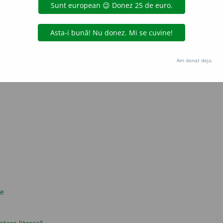
strat? Da. Cuvinte dacice? Nu.
presii obscene în limba română
și originea cuvântului «da» în limba română
Am donat deja.
nești
e
ce