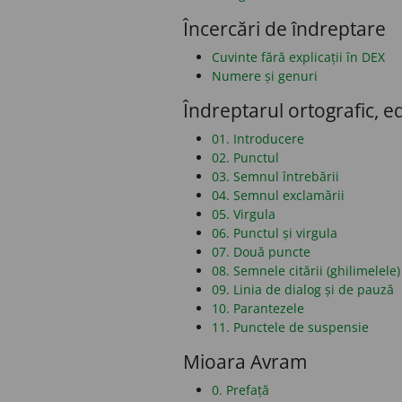
Încercări de îndreptare
Cuvinte fără explicații în DEX
Numere și genuri
Îndreptarul ortografic, ed
01. Introducere
02. Punctul
03. Semnul întrebării
04. Semnul exclamării
05. Virgula
06. Punctul și virgula
07. Două puncte
08. Semnele citării (ghilimelele)
09. Linia de dialog și de pauză
10. Parantezele
11. Punctele de suspensie
Mioara Avram
0. Prefață