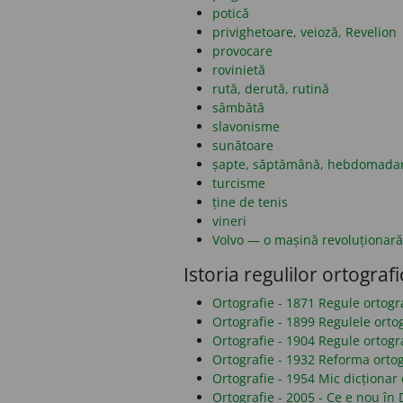
potică
privighetoare, veioză, Revelion
provocare
rovinietă
rută, derută, rutină
sâmbătă
slavonisme
sunătoare
șapte, săptămână, hebdomada
turcisme
ține de tenis
vineri
Volvo — o mașină revoluționară
Istoria regulilor ortografi
Ortografie - 1871 Regule ortog
Ortografie - 1899 Regulele orto
Ortografie - 1904 Regule ortogr
Ortografie - 1932 Reforma ortog
Ortografie - 1954 Mic dicționar 
Ortografie - 2005 - Ce e nou î