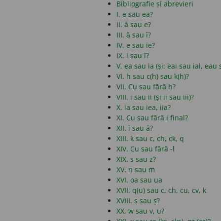
Bibliografie și abrevieri
I. e sau ea?
II. ă sau e?
III. ă sau î?
IV. e sau ie?
IX. i sau î?
V. ea sau ia (și: eai sau iai, eau
VI. h sau c(h) sau k(h)?
VII. Cu sau fără h?
VIII. i sau ii (și ii sau iii)?
X. ia sau iea, iia?
XI. Cu sau fără i final?
XII. î sau â?
XIII. k sau c, ch, ck, q
XIV. Cu sau fără -l
XIX. s sau z?
XV. n sau m
XVI. oa sau ua
XVII. q(u) sau c, ch, cu, cv, k
XVIII. s sau ș?
XX. w sau v, u?