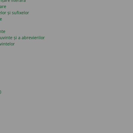
nțare literară
mare
lor și sufixelor
se
nte
uvinte și a abrevierilor
vintelor
)