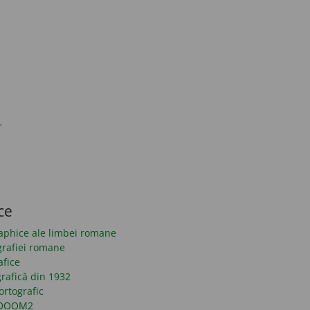
r
ce
raphice ale limbei romane
grafiei romane
afice
rafică din 1932
ortografic
n DOOM2