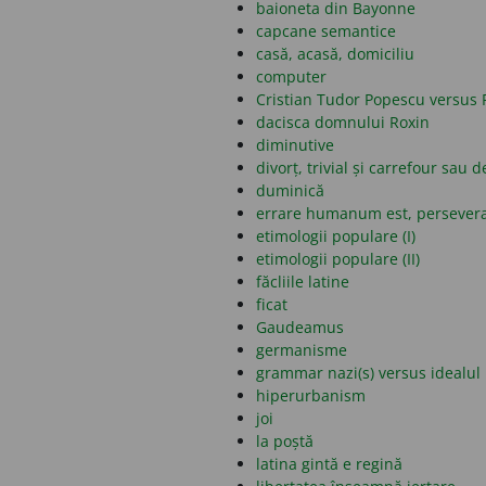
baioneta din Bayonne
capcane semantice
casă, acasă, domiciliu
computer
Cristian Tudor Popescu versus 
dacisca domnului Roxin
diminutive
divorț, trivial și carrefour sau d
duminică
errare humanum est, persever
etimologii populare (I)
etimologii populare (II)
făcliile latine
ficat
Gaudeamus
germanisme
grammar nazi(s) versus idealul 
hiperurbanism
joi
la poștă
latina gintă e regină