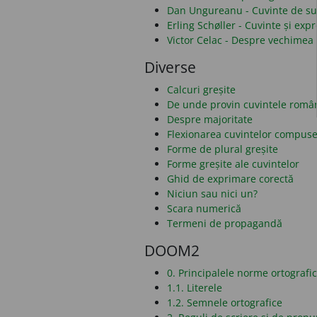
Dan Ungureanu - Cuvinte de sub
Erling Schøller - Cuvinte și ex
Victor Celac - Despre vechimea 
Diverse
Calcuri greșite
De unde provin cuvintele româ
Despre majoritate
Flexionarea cuvintelor compus
Forme de plural greșite
Forme greșite ale cuvintelor
Ghid de exprimare corectă
Niciun sau nici un?
Scara numerică
Termeni de propagandă
DOOM2
0. Principalele norme ortografi
1.1. Literele
1.2. Semnele ortografice