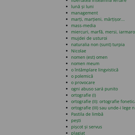
libertatea înseamnă iertare
lună și luni
management
marți, marțieni, mărțișor...
mass-media
miercuri, marfă, mersi, iarmar
mujdei de usturoi
naturalia non (sunt) turpia
Nicolae
nomen (est) omen
nomen meum
o întâmplare lingvistică
o polemică
o provocare
ogni abuso sará punito
ortografie (I)
ortografie (II): ortografie fonet
ortografie (III) sau unde-i lege 
Pastila de limbă
pești
pișcot și servus
plagiat