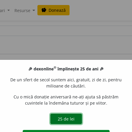
Donează
savings
ari
Resurse
ce
®
🎉 dexonline
împlinește 25 de ani 🎉
De un sfert de secol suntem aici, gratuit, zi de zi, pentru
milioane de căutări.
Cu o mică donație aniversară ne-ați ajuta să păstrăm
cuvintele la îndemâna tuturor și pe viitor.
azul Lazăr Șăineanu
terelor î și â
românei cu albaneza