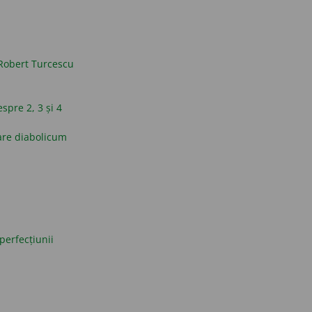
Robert Turcescu
espre 2, 3 și 4
are diabolicum
perfecțiunii