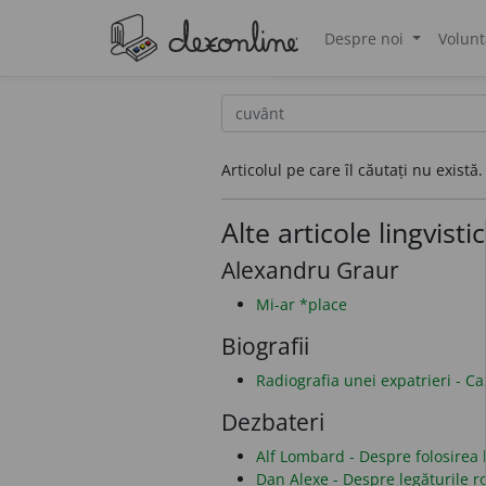
Despre noi
Volunt
®
Articolul pe care îl căutați nu există.
Alte articole lingvisti
Alexandru Graur
Mi-ar *place
Biografii
Radiografia unei expatrieri - C
Dezbateri
Alf Lombard - Despre folosirea li
Dan Alexe - Despre legăturile 