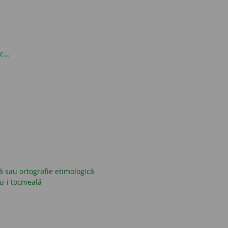
oc…
ică sau ortografie etimologică
nu-i tocmeală