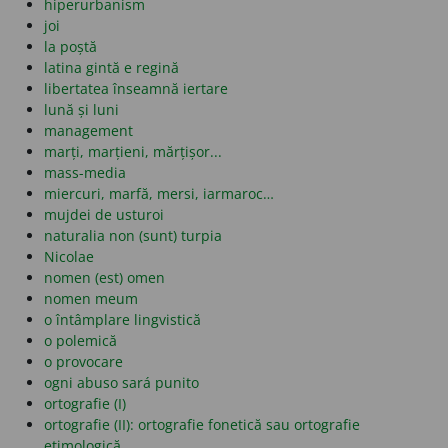
hiperurbanism
joi
la poștă
latina gintă e regină
libertatea înseamnă iertare
lună și luni
management
marți, marțieni, mărțișor...
mass-media
miercuri, marfă, mersi, iarmaroc…
mujdei de usturoi
naturalia non (sunt) turpia
Nicolae
nomen (est) omen
nomen meum
o întâmplare lingvistică
o polemică
o provocare
ogni abuso sará punito
ortografie (I)
ortografie (II): ortografie fonetică sau ortografie
etimologică