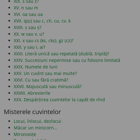
XIX. s sau z?
XV. n sau m
XVI. oa sau ua
XVII. q(u) sau c, ch, cu, cv, k
XVIII. s sau ș?
XX. w sau v, u?
XXI. x sau cs (ks, cks), gz (cz)?
XXII. y sau i, ai?
XXIII. Literă unică sau repetată (dublă, triplă)?
XXIV. Succesiuni nepermise sau cu folosire limitată
XXIX. Numele de luni
XXV. Un cuvînt sau mai multe?
XXVI. Cu sau fără cratimă?
XXVII. Majusculă sau minusculă?
XXVIII. Abrevierile
XXX. Despărțirea cuvintelor la capăt de rînd
Misterele cuvintelor
Locui, înlocui, dezlocui
Măcar un minicorn…
Mironosițe