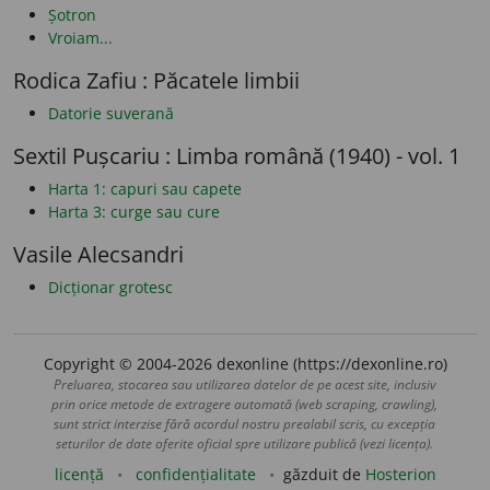
Șotron
Vroiam...
Rodica Zafiu : Păcatele limbii
Datorie suverană
Sextil Pușcariu : Limba română (1940) - vol. 1
Harta 1: capuri sau capete
Harta 3: curge sau cure
Vasile Alecsandri
Dicționar grotesc
Copyright © 2004-2026 dexonline (https://dexonline.ro)
Preluarea, stocarea sau utilizarea datelor de pe acest site, inclusiv
prin orice metode de extragere automată (web scraping, crawling),
sunt strict interzise fără acordul nostru prealabil scris, cu excepția
seturilor de date oferite oficial spre utilizare publică (vezi licența).
licență
confidențialitate
găzduit de
Hosterion