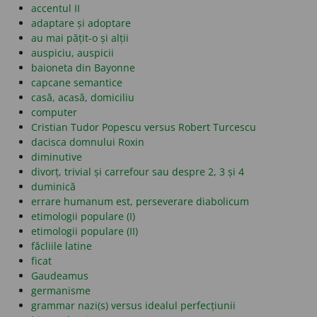
accentul II
adaptare și adoptare
au mai pățit-o și alții
auspiciu, auspicii
baioneta din Bayonne
capcane semantice
casă, acasă, domiciliu
computer
Cristian Tudor Popescu versus Robert Turcescu
dacisca domnului Roxin
diminutive
divorț, trivial și carrefour sau despre 2, 3 și 4
duminică
errare humanum est, perseverare diabolicum
etimologii populare (I)
etimologii populare (II)
făcliile latine
ficat
Gaudeamus
germanisme
grammar nazi(s) versus idealul perfecțiunii