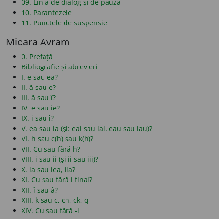
09. Linia de dialog și de pauză
10. Parantezele
11. Punctele de suspensie
Mioara Avram
0. Prefață
Bibliografie și abrevieri
I. e sau ea?
II. ă sau e?
III. ă sau î?
IV. e sau ie?
IX. i sau î?
V. ea sau ia (și: eai sau iai, eau sau iau)?
VI. h sau c(h) sau k(h)?
VII. Cu sau fără h?
VIII. i sau ii (și ii sau iii)?
X. ia sau iea, iia?
XI. Cu sau fără i final?
XII. î sau â?
XIII. k sau c, ch, ck, q
XIV. Cu sau fără -l