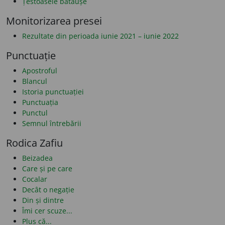
Țestoasele bătăușe
Monitorizarea presei
Rezultate din perioada iunie 2021 – iunie 2022
Punctuație
Apostroful
Blancul
Istoria punctuației
Punctuația
Punctul
Semnul întrebării
Rodica Zafiu
Beizadea
Care și pe care
Cocalar
Decât o negație
Din și dintre
Îmi cer scuze...
Plus că...