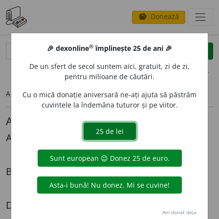
Donează
savings
®
®
🎉 dexonline
împlinește 25 de ani 🎉
caută
search
De un sfert de secol suntem aici, gratuit, zi de zi,
opțiuni
pentru milioane de căutări.
Articolul pe care îl căutați nu există.
Cu o mică donație aniversară ne-ați ajuta să păstrăm
cuvintele la îndemâna tuturor și pe viitor.
Alte articole lingvistice
Alexandru Graur
Mi-ar *place
Biografii
Radiografia unei expatrieri - Cazul Lazăr Șăineanu
Dezbateri
Am donat deja.