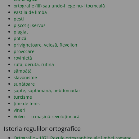
ortografie (III) sau unde-i lege nu-i tocmeală
Pastila de limbă
pești
pișcot și servus
plagiat
potică
privighetoare, veioză, Revelion
provocare
rovinietă
rută, derută, rutină
sâmbătă
slavonisme
sunătoare
șapte, săptămână, hebdomadar
turcisme
ține de tenis
vineri
Volvo — o mașină revoluționară
Istoria regulilor ortografice
Ortografie - 1871 Regule ortographice ale limbei romane