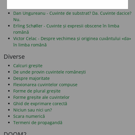
Alf Lombard - Despre folosirea literelor î și â
Dan Alexe - Despre legăturile românei cu albaneza
Dan Ungureanu - Cuvinte de substrat? Da. Cuvinte dacice?
Nu.
Erling Schøller - Cuvinte și expresii obscene în limba
română
Victor Celac - Despre vechimea și originea cuvântului «da»
în limba română
Diverse
Calcuri greșite
De unde provin cuvintele românești
Despre majoritate
Flexionarea cuvintelor compuse
Forme de plural greșite
Forme greșite ale cuvintelor
Ghid de exprimare corectă
Niciun sau nici un?
Scara numerică
Termeni de propagandă
DOOM2