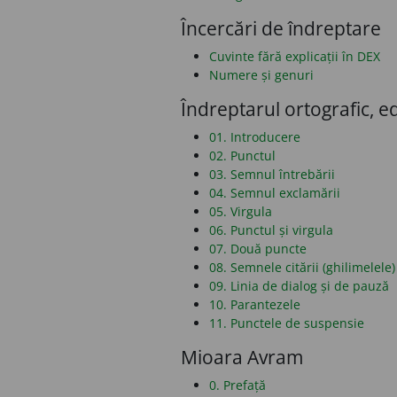
Încercări de îndreptare
Cuvinte fără explicații în DEX
Numere și genuri
Îndreptarul ortografic, ed
01. Introducere
02. Punctul
03. Semnul întrebării
04. Semnul exclamării
05. Virgula
06. Punctul și virgula
07. Două puncte
08. Semnele citării (ghilimelele)
09. Linia de dialog și de pauză
10. Parantezele
11. Punctele de suspensie
Mioara Avram
0. Prefață