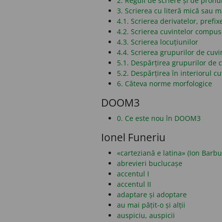
2. Reguli de scriere și de pronu
3. Scrierea cu literă mică sau 
4.1. Scrierea derivatelor, prefixe
4.2. Scrierea cuvintelor compu
4.3. Scrierea locuțiunilor
4.4. Scrierea grupurilor de cuvi
5.1. Despărțirea grupurilor de c
5.2. Despărțirea în interiorul cu
6. Câteva norme morfologice
DOOM3
0. Ce este nou în DOOM3
Ionel Funeriu
«carteziană e latina» (Ion Barbu
abrevieri buclucașe
accentul I
accentul II
adaptare și adoptare
au mai pățit-o și alții
auspiciu, auspicii