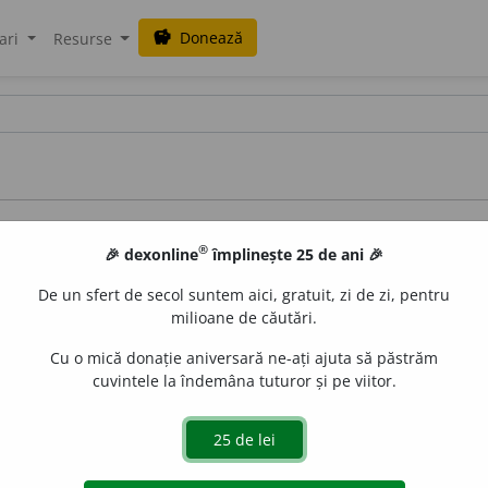
Donează
savings
ari
Resurse
ce
®
🎉 dexonline
împlinește 25 de ani 🎉
De un sfert de secol suntem aici, gratuit, zi de zi, pentru
milioane de căutări.
Cu o mică donație aniversară ne-ați ajuta să păstrăm
cuvintele la îndemâna tuturor și pe viitor.
azul Lazăr Șăineanu
terelor î și â
românei cu albaneza