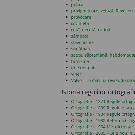
potică
privighetoare, veioză, Revelion
provocare
rovinietă
rută, derută, rutină
sâmbătă
slavonisme
sunătoare
șapte, săptămână, hebdomada
turcisme
ține de tenis
vineri
Volvo — o mașină revoluționară
Istoria regulilor ortografi
Ortografie - 1871 Regule ortog
Ortografie - 1899 Regulele orto
Ortografie - 1904 Regule ortogr
Ortografie - 1932 Reforma ortog
Ortografie - 1954 Mic dicționar 
Ortografie - 2005 - Ce e nou î