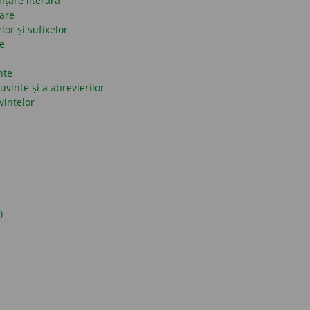
nțare literară
mare
lor și sufixelor
se
nte
uvinte și a abrevierilor
vintelor
)