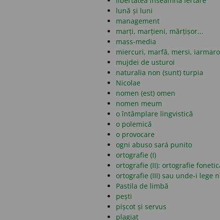
libertatea înseamnă iertare
lună și luni
management
marți, marțieni, mărțișor...
mass-media
miercuri, marfă, mersi, iarmar
mujdei de usturoi
naturalia non (sunt) turpia
Nicolae
nomen (est) omen
nomen meum
o întâmplare lingvistică
o polemică
o provocare
ogni abuso sará punito
ortografie (I)
ortografie (II): ortografie fonet
ortografie (III) sau unde-i lege 
Pastila de limbă
pești
pișcot și servus
plagiat