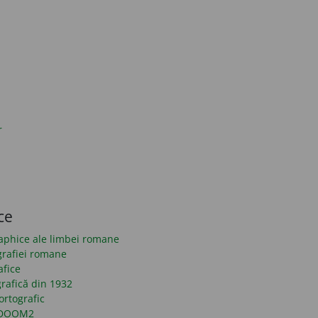
r
ce
raphice ale limbei romane
grafiei romane
afice
rafică din 1932
ortografic
n DOOM2