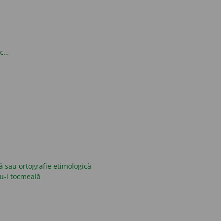
oc…
ică sau ortografie etimologică
nu-i tocmeală