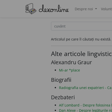
Despre noi
Volunt
®
Articolul pe care îl căutați nu există.
Alte articole lingvisti
Alexandru Graur
Mi-ar *place
Biografii
Radiografia unei expatrieri - C
Dezbateri
Alf Lombard - Despre folosirea li
Dan Alexe - Despre legăturile 