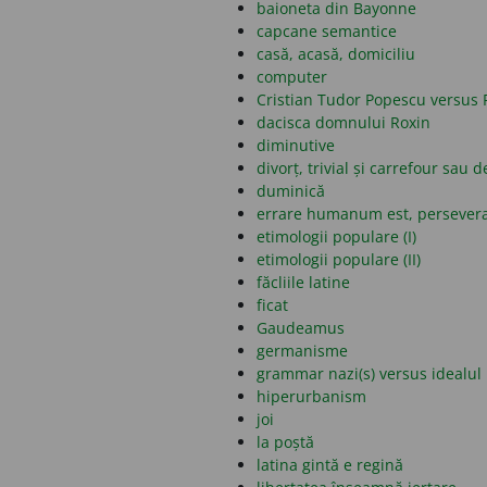
baioneta din Bayonne
capcane semantice
casă, acasă, domiciliu
computer
Cristian Tudor Popescu versus 
dacisca domnului Roxin
diminutive
divorț, trivial și carrefour sau d
duminică
errare humanum est, persever
etimologii populare (I)
etimologii populare (II)
făcliile latine
ficat
Gaudeamus
germanisme
grammar nazi(s) versus idealul 
hiperurbanism
joi
la poștă
latina gintă e regină