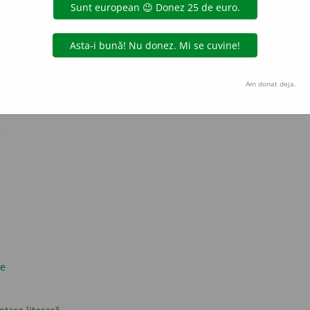
strat? Da. Cuvinte dacice? Nu.
presii obscene în limba română
și originea cuvântului «da» în limba română
Am donat deja.
nești
e
ce