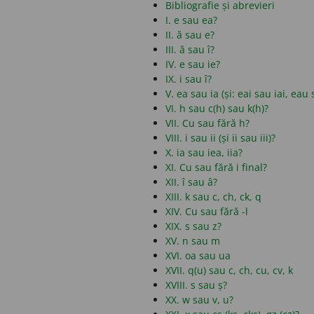
Bibliografie și abrevieri
I. e sau ea?
II. ă sau e?
III. ă sau î?
IV. e sau ie?
IX. i sau î?
V. ea sau ia (și: eai sau iai, eau
VI. h sau c(h) sau k(h)?
VII. Cu sau fără h?
VIII. i sau ii (și ii sau iii)?
X. ia sau iea, iia?
XI. Cu sau fără i final?
XII. î sau â?
XIII. k sau c, ch, ck, q
XIV. Cu sau fără -l
XIX. s sau z?
XV. n sau m
XVI. oa sau ua
XVII. q(u) sau c, ch, cu, cv, k
XVIII. s sau ș?
XX. w sau v, u?