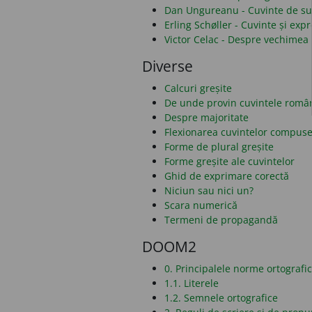
Dan Ungureanu - Cuvinte de sub
Erling Schøller - Cuvinte și ex
Victor Celac - Despre vechimea 
Diverse
Calcuri greșite
De unde provin cuvintele româ
Despre majoritate
Flexionarea cuvintelor compus
Forme de plural greșite
Forme greșite ale cuvintelor
Ghid de exprimare corectă
Niciun sau nici un?
Scara numerică
Termeni de propagandă
DOOM2
0. Principalele norme ortografi
1.1. Literele
1.2. Semnele ortografice