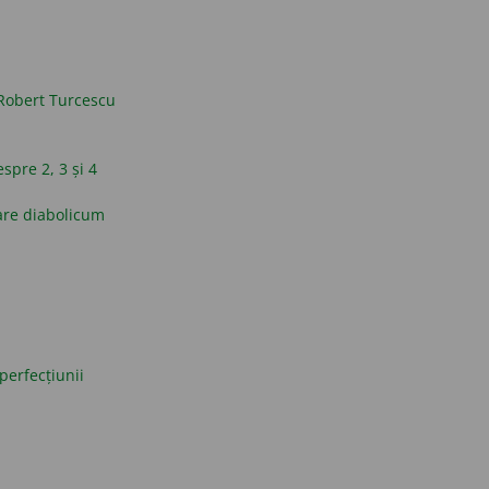
Robert Turcescu
espre 2, 3 și 4
are diabolicum
perfecțiunii