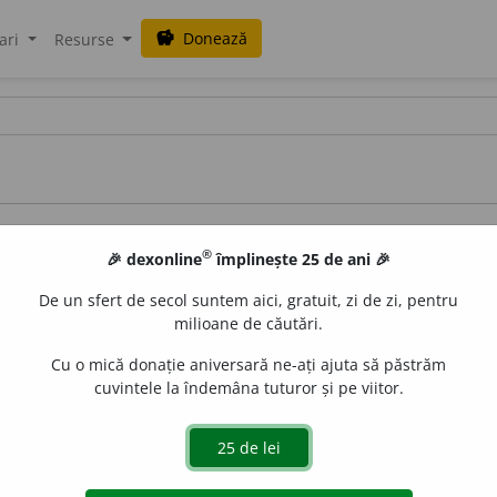
Donează
savings
ari
Resurse
ce
®
🎉 dexonline
împlinește 25 de ani 🎉
De un sfert de secol suntem aici, gratuit, zi de zi, pentru
milioane de căutări.
Cu o mică donație aniversară ne-ați ajuta să păstrăm
cuvintele la îndemâna tuturor și pe viitor.
azul Lazăr Șăineanu
terelor î și â
românei cu albaneza