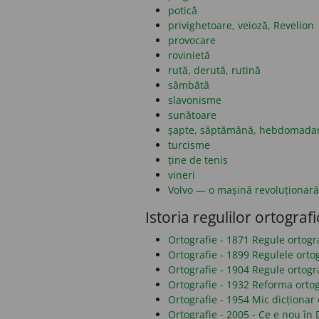
potică
privighetoare, veioză, Revelion
provocare
rovinietă
rută, derută, rutină
sâmbătă
slavonisme
sunătoare
șapte, săptămână, hebdomada
turcisme
ține de tenis
vineri
Volvo — o mașină revoluționară
Istoria regulilor ortografi
Ortografie - 1871 Regule ortog
Ortografie - 1899 Regulele orto
Ortografie - 1904 Regule ortogr
Ortografie - 1932 Reforma ortog
Ortografie - 1954 Mic dicționar 
Ortografie - 2005 - Ce e nou î