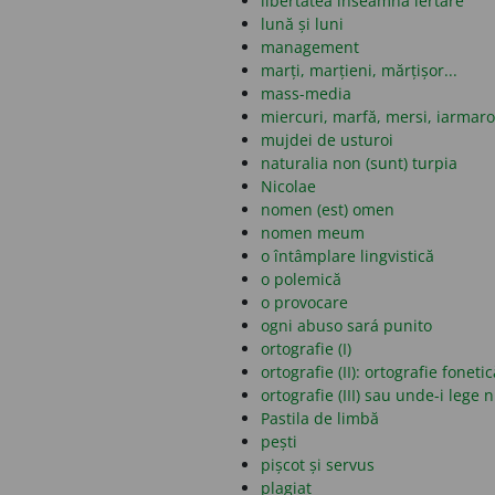
libertatea înseamnă iertare
lună și luni
management
marți, marțieni, mărțișor...
mass-media
miercuri, marfă, mersi, iarmar
mujdei de usturoi
naturalia non (sunt) turpia
Nicolae
nomen (est) omen
nomen meum
o întâmplare lingvistică
o polemică
o provocare
ogni abuso sará punito
ortografie (I)
ortografie (II): ortografie fonet
ortografie (III) sau unde-i lege 
Pastila de limbă
pești
pișcot și servus
plagiat