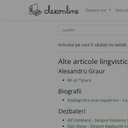
Despre noi
Volunt
®
Articolul pe care îl căutați nu există.
Alte articole lingvisti
Alexandru Graur
Mi-ar *place
Biografii
Radiografia unei expatrieri - C
Dezbateri
Alf Lombard - Despre folosirea li
Dan Alexe - Despre legăturile 