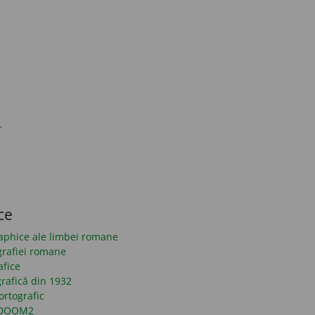
r
ce
raphice ale limbei romane
grafiei romane
afice
rafică din 1932
ortografic
n DOOM2