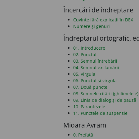
Încercări de îndreptare
Cuvinte fără explicații în DEX
Numere și genuri
Îndreptarul ortografic, ed
01. Introducere
02. Punctul
03. Semnul întrebării
04. Semnul exclamării
05. Virgula
06. Punctul și virgula
07. Două puncte
08. Semnele citării (ghilimelele)
09. Linia de dialog și de pauză
10. Parantezele
11. Punctele de suspensie
Mioara Avram
0. Prefață