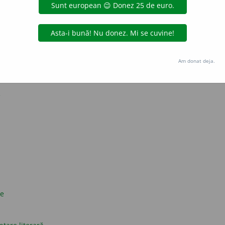
strat? Da. Cuvinte dacice? Nu.
presii obscene în limba română
și originea cuvântului «da» în limba română
Am donat deja.
nești
e
ce