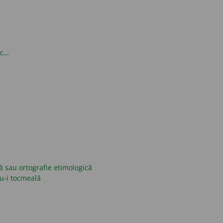
oc…
ică sau ortografie etimologică
nu-i tocmeală