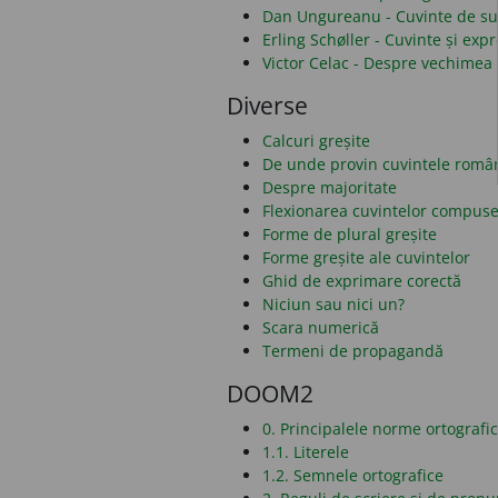
Dan Ungureanu - Cuvinte de sub
Erling Schøller - Cuvinte și ex
Victor Celac - Despre vechimea 
Diverse
Calcuri greșite
De unde provin cuvintele româ
Despre majoritate
Flexionarea cuvintelor compus
Forme de plural greșite
Forme greșite ale cuvintelor
Ghid de exprimare corectă
Niciun sau nici un?
Scara numerică
Termeni de propagandă
DOOM2
0. Principalele norme ortografi
1.1. Literele
1.2. Semnele ortografice