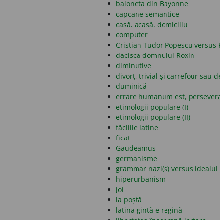
baioneta din Bayonne
capcane semantice
casă, acasă, domiciliu
computer
Cristian Tudor Popescu versus 
dacisca domnului Roxin
diminutive
divorț, trivial și carrefour sau d
duminică
errare humanum est, persever
etimologii populare (I)
etimologii populare (II)
făcliile latine
ficat
Gaudeamus
germanisme
grammar nazi(s) versus idealul 
hiperurbanism
joi
la poștă
latina gintă e regină