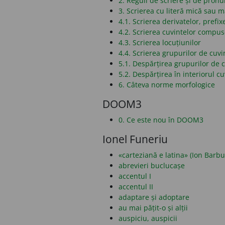
2. Reguli de scriere și de pronu
3. Scrierea cu literă mică sau 
4.1. Scrierea derivatelor, prefixe
4.2. Scrierea cuvintelor compu
4.3. Scrierea locuțiunilor
4.4. Scrierea grupurilor de cuvi
5.1. Despărțirea grupurilor de c
5.2. Despărțirea în interiorul cu
6. Câteva norme morfologice
DOOM3
0. Ce este nou în DOOM3
Ionel Funeriu
«carteziană e latina» (Ion Barbu
abrevieri buclucașe
accentul I
accentul II
adaptare și adoptare
au mai pățit-o și alții
auspiciu, auspicii