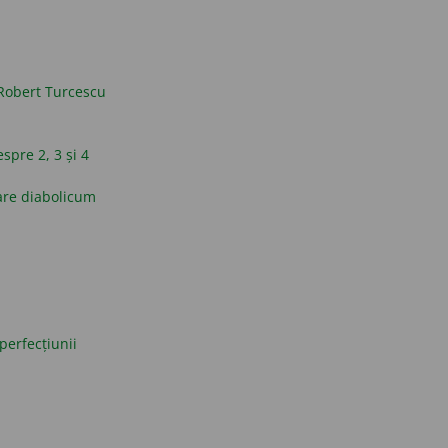
Robert Turcescu
espre 2, 3 și 4
are diabolicum
perfecțiunii