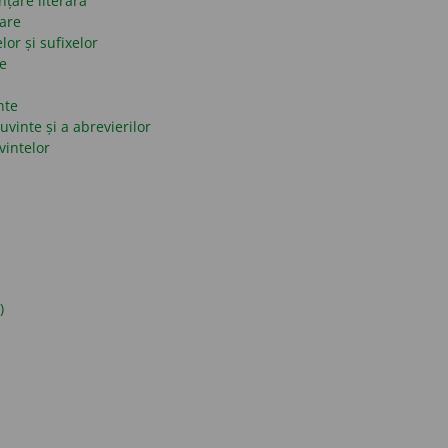
nțare literară
mare
lor și sufixelor
se
nte
uvinte și a abrevierilor
vintelor
)