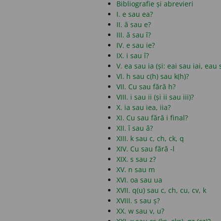
Bibliografie și abrevieri
I. e sau ea?
II. ă sau e?
III. ă sau î?
IV. e sau ie?
IX. i sau î?
V. ea sau ia (și: eai sau iai, eau
VI. h sau c(h) sau k(h)?
VII. Cu sau fără h?
VIII. i sau ii (și ii sau iii)?
X. ia sau iea, iia?
XI. Cu sau fără i final?
XII. î sau â?
XIII. k sau c, ch, ck, q
XIV. Cu sau fără -l
XIX. s sau z?
XV. n sau m
XVI. oa sau ua
XVII. q(u) sau c, ch, cu, cv, k
XVIII. s sau ș?
XX. w sau v, u?