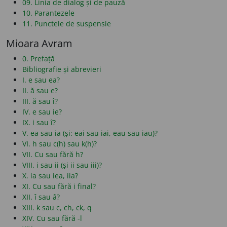
09. Linia de dialog și de pauză
10. Parantezele
11. Punctele de suspensie
Mioara Avram
0. Prefață
Bibliografie și abrevieri
I. e sau ea?
II. ă sau e?
III. ă sau î?
IV. e sau ie?
IX. i sau î?
V. ea sau ia (și: eai sau iai, eau sau iau)?
VI. h sau c(h) sau k(h)?
VII. Cu sau fără h?
VIII. i sau ii (și ii sau iii)?
X. ia sau iea, iia?
XI. Cu sau fără i final?
XII. î sau â?
XIII. k sau c, ch, ck, q
XIV. Cu sau fără -l