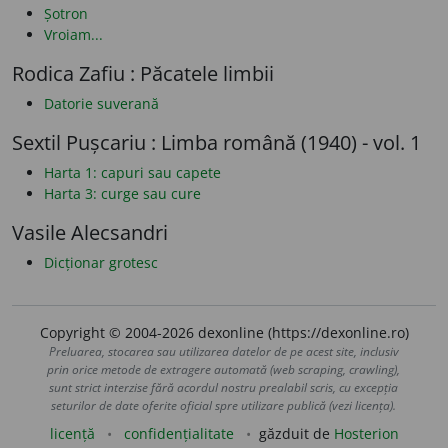
Șotron
Vroiam...
Rodica Zafiu : Păcatele limbii
Datorie suverană
Sextil Pușcariu : Limba română (1940) - vol. 1
Harta 1: capuri sau capete
Harta 3: curge sau cure
Vasile Alecsandri
Dicționar grotesc
Copyright © 2004-2026 dexonline (https://dexonline.ro)
Preluarea, stocarea sau utilizarea datelor de pe acest site, inclusiv
prin orice metode de extragere automată (web scraping, crawling),
sunt strict interzise fără acordul nostru prealabil scris, cu excepția
seturilor de date oferite oficial spre utilizare publică (vezi licența).
licență
confidențialitate
găzduit de
Hosterion