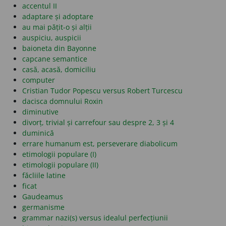
accentul II
adaptare și adoptare
au mai pățit-o și alții
auspiciu, auspicii
baioneta din Bayonne
capcane semantice
casă, acasă, domiciliu
computer
Cristian Tudor Popescu versus Robert Turcescu
dacisca domnului Roxin
diminutive
divorț, trivial și carrefour sau despre 2, 3 și 4
duminică
errare humanum est, perseverare diabolicum
etimologii populare (I)
etimologii populare (II)
făcliile latine
ficat
Gaudeamus
germanisme
grammar nazi(s) versus idealul perfecțiunii