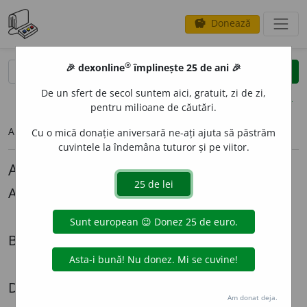
Donează
savings
®
®
🎉 dexonline
împlinește 25 de ani 🎉
caută
search
De un sfert de secol suntem aici, gratuit, zi de zi,
opțiuni
pentru milioane de căutări.
Articolul pe care îl căutați nu există.
Cu o mică donație aniversară ne-ați ajuta să păstrăm
cuvintele la îndemâna tuturor și pe viitor.
Alte articole lingvistice
Alexandru Graur
Mi-ar *place
Biografii
Radiografia unei expatrieri - Cazul Lazăr Șăineanu
Dezbateri
Am donat deja.