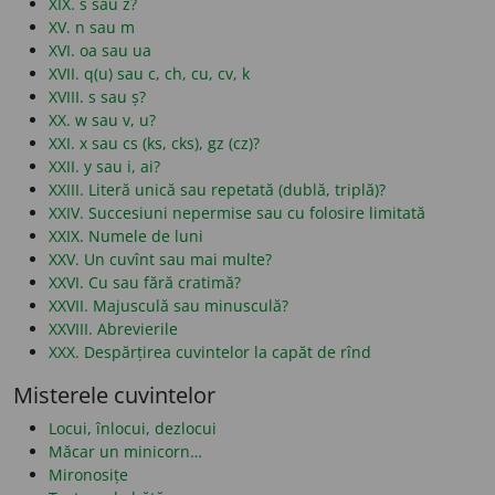
XIX. s sau z?
XV. n sau m
XVI. oa sau ua
XVII. q(u) sau c, ch, cu, cv, k
XVIII. s sau ș?
XX. w sau v, u?
XXI. x sau cs (ks, cks), gz (cz)?
XXII. y sau i, ai?
XXIII. Literă unică sau repetată (dublă, triplă)?
XXIV. Succesiuni nepermise sau cu folosire limitată
XXIX. Numele de luni
XXV. Un cuvînt sau mai multe?
XXVI. Cu sau fără cratimă?
XXVII. Majusculă sau minusculă?
XXVIII. Abrevierile
XXX. Despărțirea cuvintelor la capăt de rînd
Misterele cuvintelor
Locui, înlocui, dezlocui
Măcar un minicorn…
Mironosițe