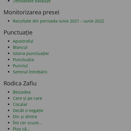
Țestoasele bătăușe
Monitorizarea presei
Rezultate din perioada iunie 2021 – iunie 2022
Punctuație
Apostroful
Blancul
Istoria punctuației
Punctuația
Punctul
Semnul întrebării
Rodica Zafiu
Beizadea
Care și pe care
Cocalar
Decât o negație
Din și dintre
Îmi cer scuze...
Plus că...