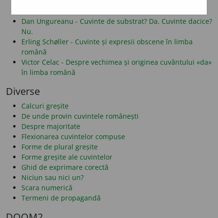
Alf Lombard - Despre folosirea literelor î și â
Dan Alexe - Despre legăturile românei cu albaneza
Dan Ungureanu - Cuvinte de substrat? Da. Cuvinte dacice?
Nu.
Erling Schøller - Cuvinte și expresii obscene în limba
română
Victor Celac - Despre vechimea și originea cuvântului «da»
în limba română
Diverse
Calcuri greșite
De unde provin cuvintele românești
Despre majoritate
Flexionarea cuvintelor compuse
Forme de plural greșite
Forme greșite ale cuvintelor
Ghid de exprimare corectă
Niciun sau nici un?
Scara numerică
Termeni de propagandă
DOOM2