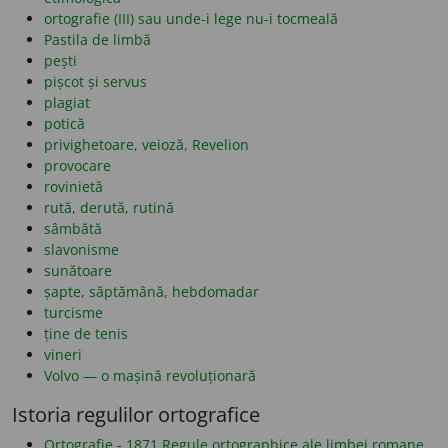
ortografie (III) sau unde-i lege nu-i tocmeală
Pastila de limbă
pești
pișcot și servus
plagiat
potică
privighetoare, veioză, Revelion
provocare
rovinietă
rută, derută, rutină
sâmbătă
slavonisme
sunătoare
șapte, săptămână, hebdomadar
turcisme
ține de tenis
vineri
Volvo — o mașină revoluționară
Istoria regulilor ortografice
Ortografie - 1871 Regule ortographice ale limbei romane