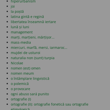
hiperurbanism
joi
la poștă
latina gintă e regină
libertatea înseamnă iertare
lună și luni
management
marți, marțieni, mărțișor...
mass-media
miercuri, marfă, mersi, iarmaroc…
mujdei de usturoi
naturalia non (sunt) turpia
Nicolae
nomen (est) omen
nomen meum
o întâmplare lingvistică
o polemică
o provocare
ogni abuso sará punito
ortografie (I)
ortografie (II): ortografie fonetică sau ortografie
etimologică