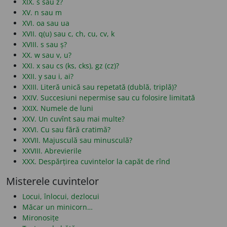
XIX. s sau z?
XV. n sau m
XVI. oa sau ua
XVII. q(u) sau c, ch, cu, cv, k
XVIII. s sau ș?
XX. w sau v, u?
XXI. x sau cs (ks, cks), gz (cz)?
XXII. y sau i, ai?
XXIII. Literă unică sau repetată (dublă, triplă)?
XXIV. Succesiuni nepermise sau cu folosire limitată
XXIX. Numele de luni
XXV. Un cuvînt sau mai multe?
XXVI. Cu sau fără cratimă?
XXVII. Majusculă sau minusculă?
XXVIII. Abrevierile
XXX. Despărțirea cuvintelor la capăt de rînd
Misterele cuvintelor
Locui, înlocui, dezlocui
Măcar un minicorn…
Mironosițe