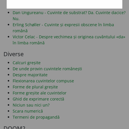
Alf Lombard - Despre folosirea literelor î și â
Dan Alexe - Despre legăturile românei cu albaneza
Dan Ungureanu - Cuvinte de substrat? Da. Cuvinte dacice?
Nu.
Erling Schøller - Cuvinte și expresii obscene în limba
română
Victor Celac - Despre vechimea și originea cuvântului «da»
în limba română
Diverse
Calcuri greșite
De unde provin cuvintele românești
Despre majoritate
Flexionarea cuvintelor compuse
Forme de plural greșite
Forme greșite ale cuvintelor
Ghid de exprimare corectă
Niciun sau nici un?
Scara numerică
Termeni de propagandă
DOOM2