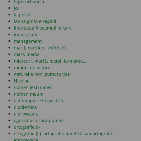
hiperurbanism
joi
la poștă
latina gintă e regină
libertatea înseamnă iertare
lună și luni
management
marți, marțieni, mărțișor...
mass-media
miercuri, marfă, mersi, iarmaroc…
mujdei de usturoi
naturalia non (sunt) turpia
Nicolae
nomen (est) omen
nomen meum
o întâmplare lingvistică
o polemică
o provocare
ogni abuso sará punito
ortografie (I)
ortografie (II): ortografie fonetică sau ortografie
etimologică