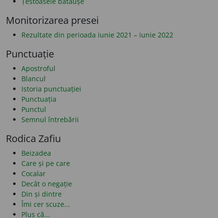
Țestoasele bătăușe
Monitorizarea presei
Rezultate din perioada iunie 2021 – iunie 2022
Punctuație
Apostroful
Blancul
Istoria punctuației
Punctuația
Punctul
Semnul întrebării
Rodica Zafiu
Beizadea
Care și pe care
Cocalar
Decât o negație
Din și dintre
Îmi cer scuze...
Plus că...