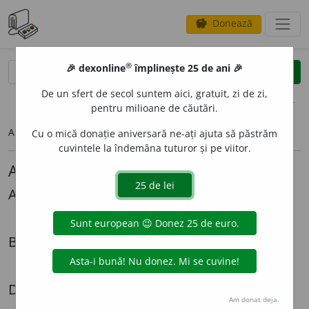
Donează
savings
®
®
🎉 dexonline
împlinește 25 de ani 🎉
caută
search
De un sfert de secol suntem aici, gratuit, zi de zi,
opțiuni
pentru milioane de căutări.
Articolul pe care îl căutați nu există.
Cu o mică donație aniversară ne-ați ajuta să păstrăm
cuvintele la îndemâna tuturor și pe viitor.
Alte articole lingvistice
Alexandru Graur
Mi-ar *place
Biografii
Radiografia unei expatrieri - Cazul Lazăr Șăineanu
Dezbateri
Am donat deja.