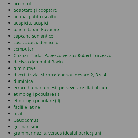
accentul II
adaptare și adoptare
au mai pățit-o și alții
auspiciu, auspicii
baioneta din Bayonne
capcane semantice
casă, acasă, domiciliu
computer
Cristian Tudor Popescu versus Robert Turcescu
dacisca domnului Roxin
diminutive
divorț, trivial și carrefour sau despre 2, 3 și 4
duminică
errare humanum est, perseverare diabolicum
etimologii populare (I)
etimologii populare (II)
făcliile latine
ficat
Gaudeamus
germanisme
grammar nazi(s) versus idealul perfecțiunii