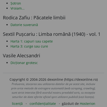
Șotron
Vroiam...
Rodica Zafiu : Păcatele limbii
Datorie suverană
Sextil Pușcariu : Limba română (1940) - vol. 1
Harta 1: capuri sau capete
Harta 3: curge sau cure
Vasile Alecsandri
Dicționar grotesc
Copyright © 2004-2026 dexonline (https://dexonline.ro)
Preluarea, stocarea sau utilizarea datelor de pe acest site, inclusiv
prin orice metode de extragere automată (web scraping, crawling),
sunt strict interzise fără acordul nostru prealabil scris, cu excepția
seturilor de date oferite oficial spre utilizare publică (vezi licența).
licență
confidențialitate
găzduit de
Hosterion