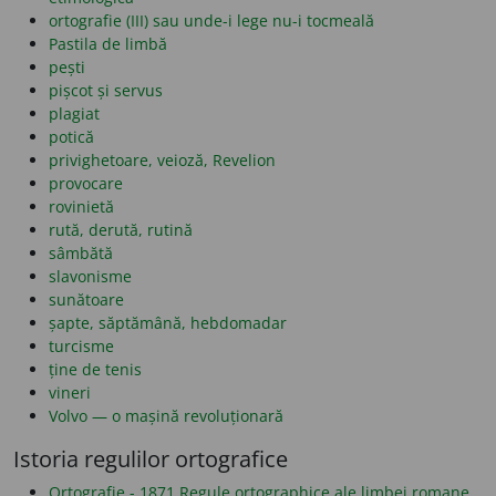
ortografie (III) sau unde-i lege nu-i tocmeală
Pastila de limbă
pești
pișcot și servus
plagiat
potică
privighetoare, veioză, Revelion
provocare
rovinietă
rută, derută, rutină
sâmbătă
slavonisme
sunătoare
șapte, săptămână, hebdomadar
turcisme
ține de tenis
vineri
Volvo — o mașină revoluționară
Istoria regulilor ortografice
Ortografie - 1871 Regule ortographice ale limbei romane