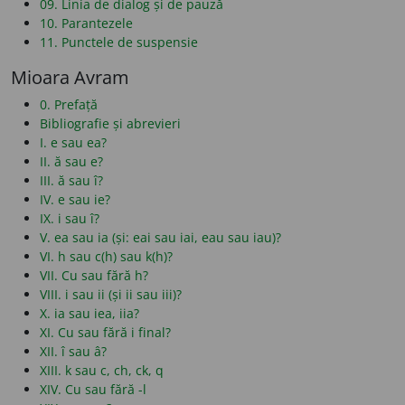
09. Linia de dialog și de pauză
10. Parantezele
11. Punctele de suspensie
Mioara Avram
0. Prefață
Bibliografie și abrevieri
I. e sau ea?
II. ă sau e?
III. ă sau î?
IV. e sau ie?
IX. i sau î?
V. ea sau ia (și: eai sau iai, eau sau iau)?
VI. h sau c(h) sau k(h)?
VII. Cu sau fără h?
VIII. i sau ii (și ii sau iii)?
X. ia sau iea, iia?
XI. Cu sau fără i final?
XII. î sau â?
XIII. k sau c, ch, ck, q
XIV. Cu sau fără -l