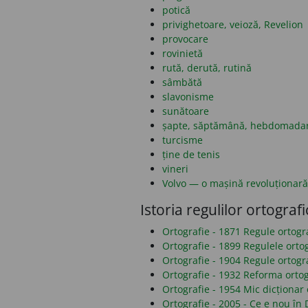
potică
privighetoare, veioză, Revelion
provocare
rovinietă
rută, derută, rutină
sâmbătă
slavonisme
sunătoare
șapte, săptămână, hebdomada
turcisme
ține de tenis
vineri
Volvo — o mașină revoluționară
Istoria regulilor ortografi
Ortografie - 1871 Regule ortog
Ortografie - 1899 Regulele orto
Ortografie - 1904 Regule ortogr
Ortografie - 1932 Reforma ortog
Ortografie - 1954 Mic dicționar 
Ortografie - 2005 - Ce e nou î