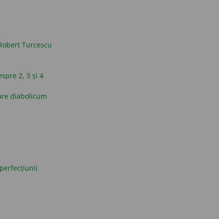
Robert Turcescu
espre 2, 3 și 4
are diabolicum
perfecțiunii