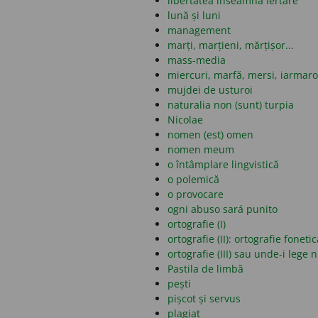
libertatea înseamnă iertare
lună și luni
management
marți, marțieni, mărțișor...
mass-media
miercuri, marfă, mersi, iarmar
mujdei de usturoi
naturalia non (sunt) turpia
Nicolae
nomen (est) omen
nomen meum
o întâmplare lingvistică
o polemică
o provocare
ogni abuso sará punito
ortografie (I)
ortografie (II): ortografie fonet
ortografie (III) sau unde-i lege 
Pastila de limbă
pești
pișcot și servus
plagiat