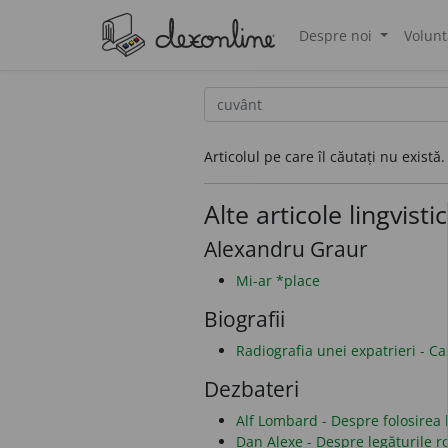
Despre noi
Volunt
®
Articolul pe care îl căutați nu există.
Alte articole lingvisti
Alexandru Graur
Mi-ar *place
Biografii
Radiografia unei expatrieri - C
Dezbateri
Alf Lombard - Despre folosirea li
Dan Alexe - Despre legăturile 