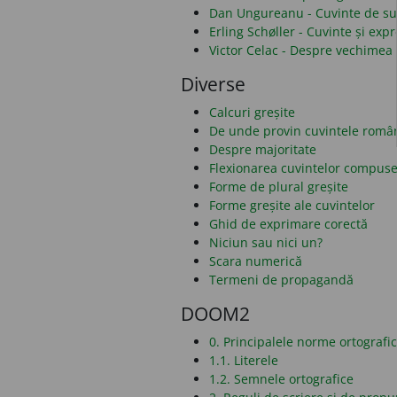
Dan Ungureanu - Cuvinte de sub
Erling Schøller - Cuvinte și ex
Victor Celac - Despre vechimea 
Diverse
Calcuri greșite
De unde provin cuvintele româ
Despre majoritate
Flexionarea cuvintelor compus
Forme de plural greșite
Forme greșite ale cuvintelor
Ghid de exprimare corectă
Niciun sau nici un?
Scara numerică
Termeni de propagandă
DOOM2
0. Principalele norme ortografi
1.1. Literele
1.2. Semnele ortografice