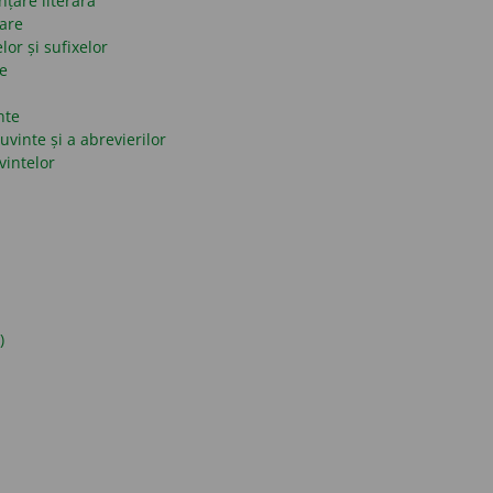
nțare literară
mare
lor și sufixelor
se
nte
uvinte și a abrevierilor
vintelor
)