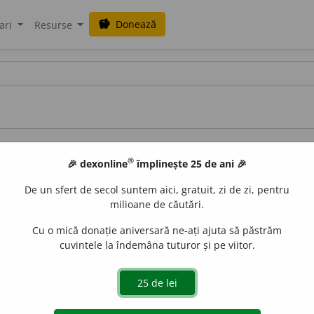
Donează
savings
ari
Resurse
ce
®
🎉 dexonline
împlinește 25 de ani 🎉
De un sfert de secol suntem aici, gratuit, zi de zi, pentru
milioane de căutări.
Cu o mică donație aniversară ne-ați ajuta să păstrăm
cuvintele la îndemâna tuturor și pe viitor.
azul Lazăr Șăineanu
terelor î și â
românei cu albaneza