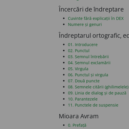
Încercări de îndreptare
Cuvinte fără explicații în DEX
Numere și genuri
Îndreptarul ortografic, ed
01. Introducere
02. Punctul
03. Semnul întrebării
04. Semnul exclamării
05. Virgula
06. Punctul și virgula
07. Două puncte
08. Semnele citării (ghilimelele)
09. Linia de dialog și de pauză
10. Parantezele
11. Punctele de suspensie
Mioara Avram
0. Prefață