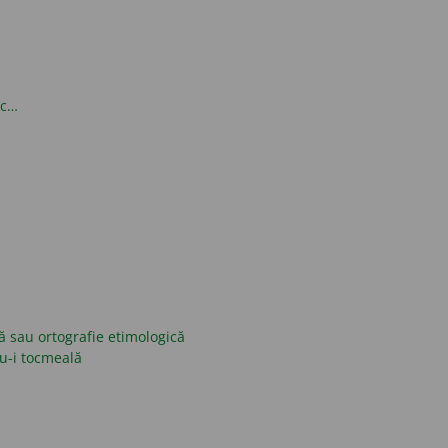
oc…
ică sau ortografie etimologică
nu-i tocmeală