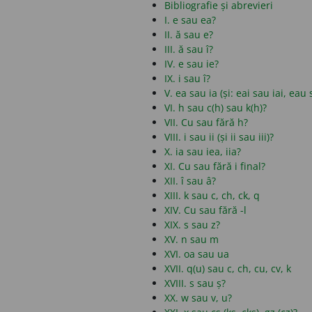
Bibliografie și abrevieri
I. e sau ea?
II. ă sau e?
III. ă sau î?
IV. e sau ie?
IX. i sau î?
V. ea sau ia (și: eai sau iai, eau
VI. h sau c(h) sau k(h)?
VII. Cu sau fără h?
VIII. i sau ii (și ii sau iii)?
X. ia sau iea, iia?
XI. Cu sau fără i final?
XII. î sau â?
XIII. k sau c, ch, ck, q
XIV. Cu sau fără -l
XIX. s sau z?
XV. n sau m
XVI. oa sau ua
XVII. q(u) sau c, ch, cu, cv, k
XVIII. s sau ș?
XX. w sau v, u?