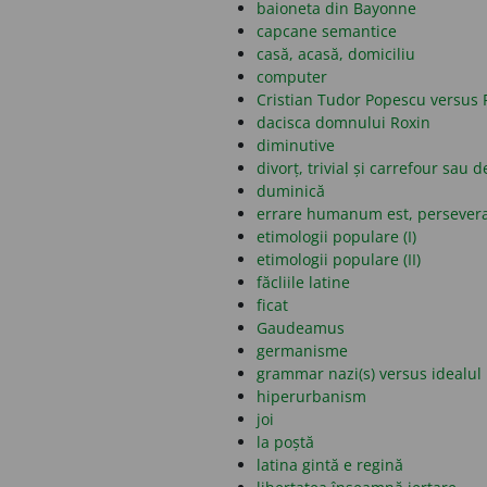
baioneta din Bayonne
capcane semantice
casă, acasă, domiciliu
computer
Cristian Tudor Popescu versus 
dacisca domnului Roxin
diminutive
divorț, trivial și carrefour sau d
duminică
errare humanum est, persever
etimologii populare (I)
etimologii populare (II)
făcliile latine
ficat
Gaudeamus
germanisme
grammar nazi(s) versus idealul 
hiperurbanism
joi
la poștă
latina gintă e regină