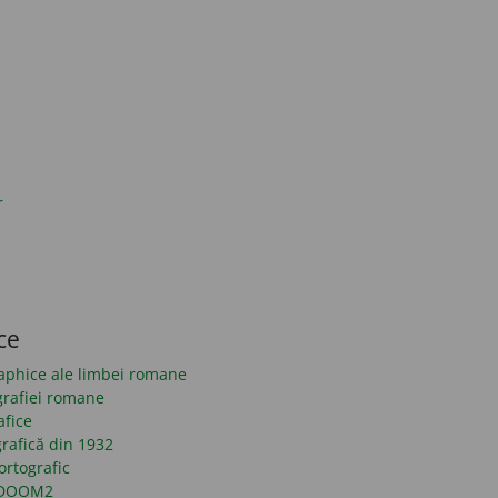
r
ce
raphice ale limbei romane
grafiei romane
afice
rafică din 1932
ortografic
n DOOM2