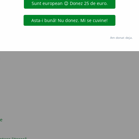
strat? Da. Cuvinte dacice? Nu.
presii obscene în limba română
și originea cuvântului «da» în limba română
Am donat deja.
nești
e
ce