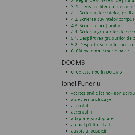
2. Reguli de scriere și de pronu
3. Scrierea cu literă mică sau 
4.1. Scrierea derivatelor, prefixe
4.2. Scrierea cuvintelor compu
4.3. Scrierea locuțiunilor
4.4. Scrierea grupurilor de cuvi
5.1. Despărțirea grupurilor de c
5.2. Despărțirea în interiorul cu
6. Câteva norme morfologice
DOOM3
0. Ce este nou în DOOM3
Ionel Funeriu
«carteziană e latina» (Ion Barbu
abrevieri buclucașe
accentul I
accentul II
adaptare și adoptare
au mai pățit-o și alții
auspiciu, auspicii