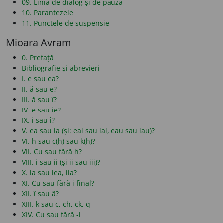
09. Linia de dialog și de pauză
10. Parantezele
11. Punctele de suspensie
Mioara Avram
0. Prefață
Bibliografie și abrevieri
I. e sau ea?
II. ă sau e?
III. ă sau î?
IV. e sau ie?
IX. i sau î?
V. ea sau ia (și: eai sau iai, eau sau iau)?
VI. h sau c(h) sau k(h)?
VII. Cu sau fără h?
VIII. i sau ii (și ii sau iii)?
X. ia sau iea, iia?
XI. Cu sau fără i final?
XII. î sau â?
XIII. k sau c, ch, ck, q
XIV. Cu sau fără -l