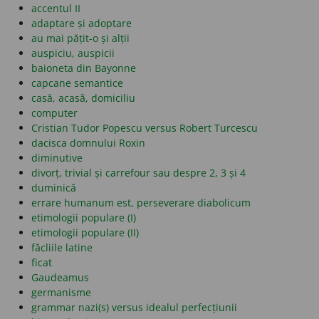
accentul II
adaptare și adoptare
au mai pățit-o și alții
auspiciu, auspicii
baioneta din Bayonne
capcane semantice
casă, acasă, domiciliu
computer
Cristian Tudor Popescu versus Robert Turcescu
dacisca domnului Roxin
diminutive
divorț, trivial și carrefour sau despre 2, 3 și 4
duminică
errare humanum est, perseverare diabolicum
etimologii populare (I)
etimologii populare (II)
făcliile latine
ficat
Gaudeamus
germanisme
grammar nazi(s) versus idealul perfecțiunii