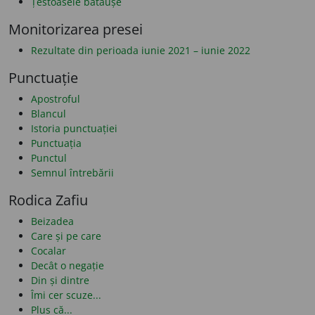
Țestoasele bătăușe
Monitorizarea presei
Rezultate din perioada iunie 2021 – iunie 2022
Punctuație
Apostroful
Blancul
Istoria punctuației
Punctuația
Punctul
Semnul întrebării
Rodica Zafiu
Beizadea
Care și pe care
Cocalar
Decât o negație
Din și dintre
Îmi cer scuze...
Plus că...