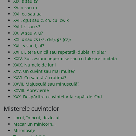
XIX. s sau z?
XV. n sau m
XVI. oa sau ua
XVII. q(u) sau c, ch, cu, cv, k
XVIII. s sau ș?
XX. w sau v, u?
XXI. x sau cs (ks, cks), gz (cz)?
XXII. y sau i, ai?
XXIII. Literă unică sau repetată (dublă, triplă)?
XXIV. Succesiuni nepermise sau cu folosire limitată
XXIX. Numele de luni
XXV. Un cuvînt sau mai multe?
XXVI. Cu sau fără cratimă?
XXVII. Majusculă sau minusculă?
XXVIII. Abrevierile
XXX. Despărțirea cuvintelor la capăt de rînd
Misterele cuvintelor
Locui, înlocui, dezlocui
Măcar un minicorn…
Mironosițe