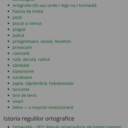
ortografie (III) sau unde-i lege nu-i tocmeală
Pastila de limbă
pești
pișcot și servus
plagiat
potică
privighetoare, veioză, Revelion
provocare
rovinietă
rută, derută, rutină
sâmbătă
slavonisme
sunătoare
șapte, săptămână, hebdomadar
turcisme
ține de tenis
vineri
Volvo — o mașină revoluționară
Istoria regulilor ortografice
Ortografie - 1871 Regule ortographice ale limbei romane