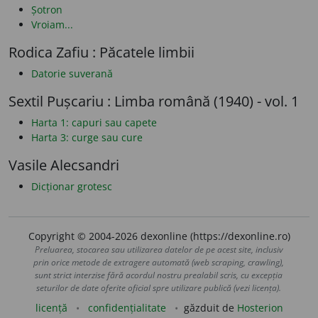
Șotron
Vroiam...
Rodica Zafiu : Păcatele limbii
Datorie suverană
Sextil Pușcariu : Limba română (1940) - vol. 1
Harta 1: capuri sau capete
Harta 3: curge sau cure
Vasile Alecsandri
Dicționar grotesc
Copyright © 2004-2026 dexonline (https://dexonline.ro)
Preluarea, stocarea sau utilizarea datelor de pe acest site, inclusiv
prin orice metode de extragere automată (web scraping, crawling),
sunt strict interzise fără acordul nostru prealabil scris, cu excepția
seturilor de date oferite oficial spre utilizare publică (vezi licența).
licență
confidențialitate
găzduit de
Hosterion