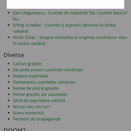
Alf Lombard - Despre folosirea literelor î și â
Dan Alexe - Despre legăturile românei cu albaneza
Dan Ungureanu - Cuvinte de substrat? Da. Cuvinte dacice?
Nu.
Erling Schøller - Cuvinte și expresii obscene în limba
română
Victor Celac - Despre vechimea și originea cuvântului «da»
în limba română
Diverse
Calcuri greșite
De unde provin cuvintele românești
Despre majoritate
Flexionarea cuvintelor compuse
Forme de plural greșite
Forme greșite ale cuvintelor
Ghid de exprimare corectă
Niciun sau nici un?
Scara numerică
Termeni de propagandă
DOOM2