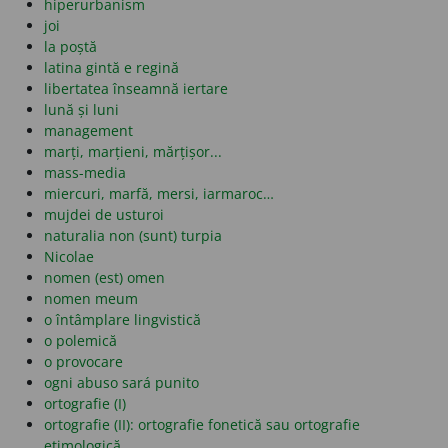
hiperurbanism
joi
la poștă
latina gintă e regină
libertatea înseamnă iertare
lună și luni
management
marți, marțieni, mărțișor...
mass-media
miercuri, marfă, mersi, iarmaroc…
mujdei de usturoi
naturalia non (sunt) turpia
Nicolae
nomen (est) omen
nomen meum
o întâmplare lingvistică
o polemică
o provocare
ogni abuso sará punito
ortografie (I)
ortografie (II): ortografie fonetică sau ortografie
etimologică