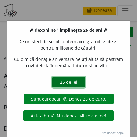
Donează
savings
®
®
🎉 dexonline
împlinește 25 de ani 🎉
caută
search
De un sfert de secol suntem aici, gratuit, zi de zi,
opțiuni
pentru milioane de căutări.
Articolul pe care îl căutați nu există.
Cu o mică donație aniversară ne-ați ajuta să păstrăm
cuvintele la îndemâna tuturor și pe viitor.
Alte articole lingvistice
Alexandru Graur
Mi-ar *place
Biografii
Radiografia unei expatrieri - Cazul Lazăr Șăineanu
Dezbateri
Am donat deja.