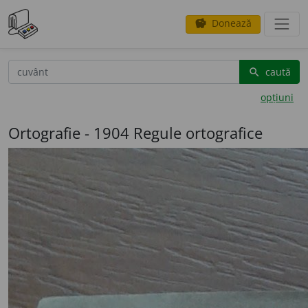
Donează
savings
®
caută
search
opțiuni
Ortografie - 1904 Regule ortografice