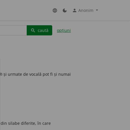
Anonim
language
dark_mode
person
caută
opțiuni
search
gh
și urmate de vocală pot fi și numai
in silabe diferite, în care