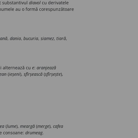
t substantivul
diavol
cu derivatele
onumele au o formă corespunzătoare
iană
,
dania
,
bucuria
,
siamez
,
tiară
,
i alternează cu
e
:
aranjează
șean
(
ieșeni
),
sfîrșească
(
sfîrșește
),
ea
(
lume
),
meargă
(
merge
),
cafea
lte consoane:
drumeag
.