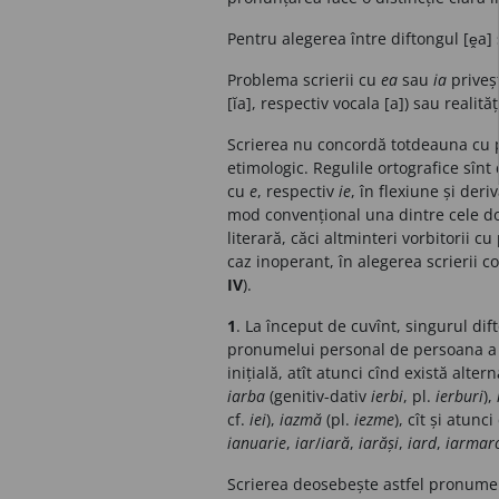
Pentru alegerea între diftongul [ḙa] s
Problema scrierii cu
ea
sau
ia
priveșt
[ĭa], respectiv vocala [a]) sau realită
Scrierea nu concordă totdeauna cu pr
etimologic. Regulile ortografice sînt
cu
e
, respectiv
ie
, în flexiune și deri
mod convențional una dintre cele do
literară, căci altminteri vorbitorii 
caz inoperant, în alegerea scrierii co
IV
).
1
. La început de cuvînt, singurul dift
pronumelui personal de persoana a 3
inițială, atît atunci cînd există alte
iarba
(genitiv-dativ
ierbi
, pl.
ierburi
),
cf.
iei
),
iazmă
(pl.
iezme
), cît și atunc
ianuarie
,
iar
/
iară
,
iarăși
,
iard
,
iarmar
Scrierea deosebește astfel pronume