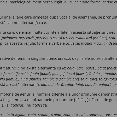
ă și morfologică: menținerea legăturii cu celelalte forme, scrise 
putul unei silabe care urmează după vocală, de asemenea, se pronunț
xistă sau nu alternanță cu
e
.
anță cu
e
. Cele mai multe cuvinte aflate în această situație sînt ne
(
melopee
);
agreează
(
agreez
),
creează
(
creez
),
evaluează
(
evaluez
),
stat
 aplică această regulă: formele verbale
aciuează
(
aciuez
<
aciua
),
deșe
ative de feminin singular
aceea
,
aceeași
, deși la ele nu există alt
 atît atunci cînd există alternanță cu
ie
:
baia
(
baie
,
băieș
),
băiat
(
băieț
r
),
femeia
(
femeie
),
foaia
(
foaie
),
foia
și
foiască
(
foiesc
),
îndoia
și
îndoias
îia
(
lămîie
),
nuia
(
nuiele
),
rambleia
(
rambleiere
),
tăia
(
taie
),
toiag
(
toie
xistă această alternanță:
aia
,
baiaderă
,
caiac
,
loial
,
naiadă
,
paiantă
,
p
 omofone de genuri și numere diferite ale unor pronume demonstra
i
și
f. sg. -
aceiași
m. pl. (ambele pronunțate [ačeǐaș
]). Forma de geni
lei
) și
aceleiași
(nu
aceleeași
).
crie
ia
în
Aglaia
,
Maia
,
Stoian
,
Traian
,
Zoia
, dar
ea
în
Andreea
,
Dorote