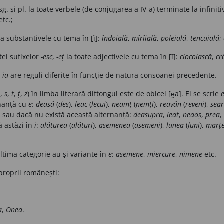
. și pl. la toate verbele (de conjugarea a IV-a) terminate la infiniti
etc.;
a substantivele cu tema în [ĭ]:
îndoială
,
mîrîială
,
poleială
,
tencuială
;
tei sufixelor
-esc
,
-eț
la toate adjectivele cu tema în [ĭ]:
ciocoiască
,
cr
u
ia
are reguli diferite în funcție de natura consoanei precedente.
r
,
s
,
t
,
ț
,
z
) în limba literară diftongul este de obicei [ḙa]. El se scrie
rnanță cu
e
:
deasă
(
des
),
leac
(
lecui
),
neamț
(
nemți
),
reavăn
(
reveni
),
sea
c. sau dacă nu există această alternanță:
deasupra
,
leat
,
neaoș
,
prea
,
 astăzi în
i
:
alăturea
(
alături
),
asemenea
(
asemeni
),
lunea
(
luni
),
marț
ltima categorie au și variante în
e
:
asemene
,
miercure
,
nimene
etc.
roprii românești:
a
,
Onea
.