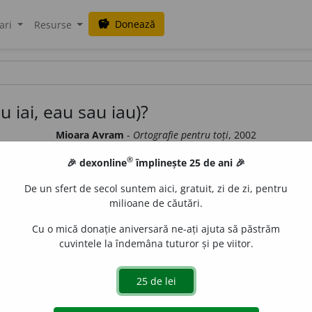
Donează
savings
ari
Resurse
au iai, eau sau iau)?
Mioara Avram
-
Ortografie pentru toți
, 2002
sau
iai
,
eau
sau
iau
)?
®
🎉 dexonline
împlinește 25 de ani 🎉
cale, cît și semivocale sau semiconsoane, iar precedate de
c
,
g
,
ch
,
De un sfert de secol suntem aici, gratuit, zi de zi, pentru
ea
și
ia
au cîte trei corespondente fonetice; ele notează:
milioane de căutări.
[i-a];
Cu o mică donație aniversară ne-ați ajuta să păstrăm
cuvintele la îndemâna tuturor și pe viitor.
e ei numai după consoane;
 [ǵ].
iere nu se pune în prima situație, la notarea secvențelor de vocale d
între vocalele
e
și
i
.