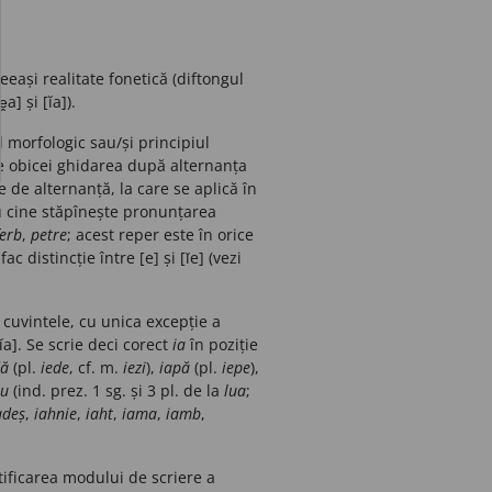
eeași realitate fonetică (diftongul
a] și [ĭa]).
 morfologic sau/și principiul
 de obicei ghidarea după alternanța
te de alternanță, la care se aplică în
u cine stăpînește pronunțarea
ferb
,
petre
; acest reper este în orice
 distincție între [e] și [ǐe] (vezi
 cuvintele, cu unica excepție a
ĭa]. Se scrie deci corect
ia
în poziție
dă
(pl.
iede
, cf. m.
iezi
),
iapă
(pl.
iepe
),
au
(ind. prez. 1 sg. și 3 pl. de la
lua
;
adeș
,
iahnie
,
iaht
,
iama
,
iamb
,
stificarea modului de scriere a