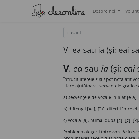
Despre noi
Volunt
®
V. ea sau ia (și: eai s
V
.
ea
sau
ia
(și:
eai
Întrucît literele
e
și
i
pot nota atît vo
litere ajutătoare, secvențele grafice
a) secvențele de vocale în hiat [e-a], 
b) diftongii [ḙa], [ǐa], diferiți într
c) vocala [a], numai după [č], [ğ], [ḱ],
Problema alegerii între
ea
și
ia
în scr
pronunțarea face o distincție clară 