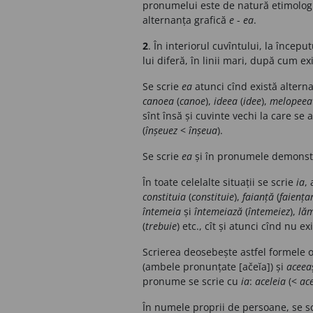
pronumelui este de natură etimologic
alternanța grafică
e
-
ea
.
2
. În interiorul cuvîntului, la înce
lui diferă, în linii mari, după cum e
Se scrie
ea
atunci cînd există altern
canoea
(
canoe
),
ideea
(
idee
),
melopeea
sînt însă și cuvinte vechi la care se
(
înșeuez
<
înșeua
).
Se scrie
ea
și în pronumele demonstr
În toate celelalte situații se scrie
ia
,
constituia
(
constituie
),
faianță
(
faiența
întemeia
și
întemeiază
(
întemeiez
),
lăm
(
trebuie
) etc., cît și atunci cînd nu e
Scrierea deosebește astfel formele
(ambele pronunțate [ačeĭa]) și
aceea
pronume se scrie cu
ia
:
aceleia
(<
ace
În numele proprii de persoane, se s