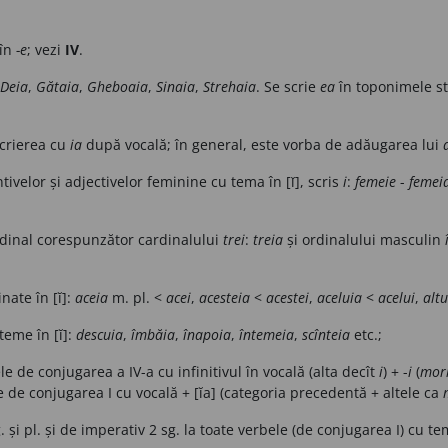
 în
-e
; vezi
IV
.
Deia
,
Gătaia
,
Gheboaia
,
Sinaia
,
Strehaia
. Se scrie
ea
în toponimele s
scrierea cu
ia
după vocală; în general, este vorba de adăugarea lui
ivelor și adjectivelor feminine cu tema în [ǐ], scris
i
:
femeie
-
femei
dinal corespunzător cardinalului
trei
:
treia
și ordinalului masculin
ate în [ĭ]:
aceia
m. pl. <
acei
,
acesteia
<
acestei
,
aceluia
<
acelui
,
altu
teme în [ĭ]:
descuia
,
îmbăia
,
înapoia
,
întemeia
,
scînteia
etc.;
le de conjugarea a IV-a cu infinitivul în vocală (alta decît
i
) + -
i
(
mor
le de conjugarea I cu vocală + [ĭa] (categoria precedentă + altele ca
 și pl. și de imperativ 2 sg. la toate verbele (de conjugarea I) cu tem