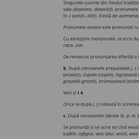
Singurele cuvinte din fondul tradiți
sale (
diavolesc
,
diavoliță
), pronumele
în
-i
(
acești
,
atîți
). Există de asemenea
Pronumele
aceștia
este pronunțat nu
Cu excepțiile menționate,
ia
scris d
rația
,
ziar
.
De remarcat pronunțarea diferită a 
b
. După consoanele prepalatale
j
,
ș
s
(
aranjez
),
clujean
(
clujeni
),
îngrijească
greșeală
(
greșeli
),
strămoșească
(
străm
Vezi și
I 4
.
Orice
ia
după
j
,
ș
notează în scrierea 
c.
După consoanele labiale (
b
,
p
,
m
,
f
Se pronunță și se scrie
ea
cînd exist
(
cafele
,
cafegiu
),
veac
(
veci
,
vecie
),
avea