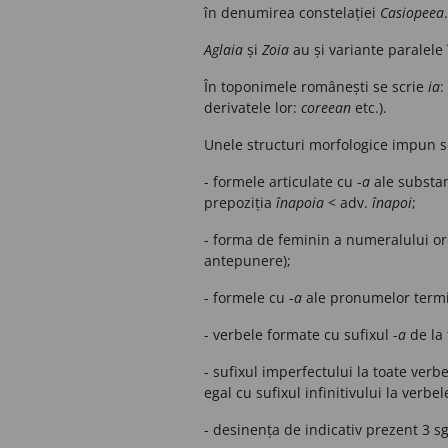
în denumirea constelației
Casiopeea
.
Aglaia
și
Zoia
au și variante paralele
În toponimele românești se scrie
ia
:
derivatele lor:
coreean
etc.).
Unele structuri morfologice impun 
- formele articulate cu -
a
ale substant
prepoziția
înapoia
< adv.
înapoi
;
- forma de feminin a numeralului or
antepunere);
- formele cu -
a
ale pronumelor termin
- verbele formate cu sufixul -
a
de la 
- sufixul imperfectului la toate verbe
egal cu sufixul infinitivului la verbe
- desinența de indicativ prezent 3 sg.