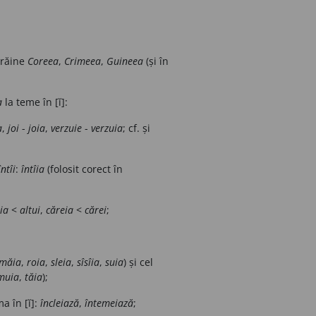
trăine
Coreea
,
Crimeea
,
Guineea
(și în
a
la teme în [ĭ]:
a
,
joi
-
joia
,
verzuie
-
verzuia
; cf. și
întîi
:
întîia
(folosit corect în
ia
<
altui
,
căreia
<
cărei
;
măia
,
roia
,
sleia
,
sîsîia
,
suia
) și cel
muia
,
tăia
);
a în [ĭ]:
încleiază
,
întemeiază
;