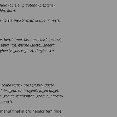
bială
(
obiele
),
piaptănă
(
pieptene
),
bia
,
fiară
.
(<
biet
),
mea
(<
meu
) și
mia
(<
miel
).
rchează
(
marchez
),
ochească
(
ochesc
),
(
gheruță
),
gheată
(
ghete
),
gheață
eghea
(
veghe
,
veghez
),
zbughească
,
ceapă
(
cepe
),
ceas
(
cesuc
),
ducea
dobrogean
(
dobrogeni
),
fugea
(
fuge
),
n
,
gealat
,
geamantan
,
geamie
,
harcea-
uăzeci
).
ermenul final al ordinalelor feminine