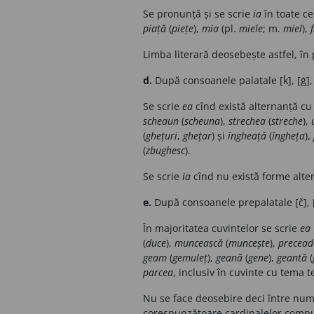
Se pronunță și se scrie
ia
în toate ce
piață
(
piețe
),
mia
(pl.
miele
; m.
miel
),
Limba literară deosebește astfel, în
d.
După consoanele palatale [ḱ], [ǵ],
Se scrie
ea
cînd există alternanță c
scheaun
(
scheuna
),
strechea
(
streche
),
(
ghețuri
,
ghețar
) și
îngheață
(
îngheța
),
(
zbughesc
).
Se scrie
ia
cînd nu există forme alte
e.
După consoanele prepalatale [č], [
În majoritatea cuvintelor se scrie
ea
(
duce
),
muncească
(
muncește
),
precead
geam
(
gemuleț
),
geană
(
gene
),
geantă
(
parcea
, inclusiv în cuvinte cu tema 
Nu se face deosebire deci între num
corespunzătoare cardinalelor comp