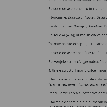
Se scrie de asemenea
ea
în numele p
- toponime:
Dobrogea
,
Isaccea
,
Segar
- antroponime:
Haragea
,
Mihalcea
,
O
Se scrie
ia
(= [a]) numai în cîteva n
În toate aceste excepții justificarea e
Se scrie de asemenea
ia
(= [a]) în n
Secvențele scrise
cia
,
gia
notează de 
f.
Unele structuri morfologice impun
- formele articulate cu -
a
ale substan
lene
-
lenea
,
lume
-
lumea
,
veche
-
vec
Pentru articularea substantivelor f
- formele de feminin ale numeralelo
în -
i
grafic:
cinci
-
cincea
,
douăzeci
-
d