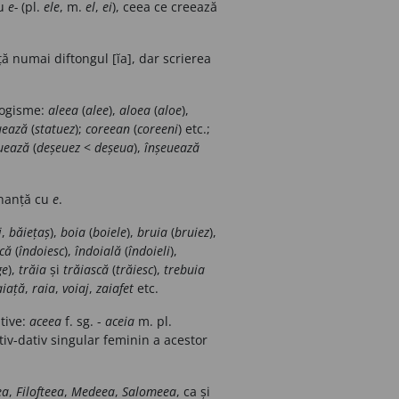
cu
e-
(pl.
ele
, m.
el
,
ei
), ceea ce creează
ă numai diftongul [ĭa], dar scrierea
ologisme:
aleea
(
alee
),
aloea
(
aloe
),
uează
(
statuez
);
coreean
(
coreeni
) etc.;
uează
(
deșeuez
<
deșeua
),
înșeuează
ernanță cu
e
.
i
,
băiețaș
),
boia
(
boiele
),
bruia
(
bruiez
),
că
(
îndoiesc
),
îndoială
(
îndoieli
),
ge
),
trăia
și
trăiască
(
trăiesc
),
trebuia
aiață
,
raia
,
voiaj
,
zaiafet
etc.
tive:
aceea
f. sg. -
aceia
m. pl.
tiv-dativ singular feminin a acestor
ea
,
Filofteea
,
Medeea
,
Salomeea
, ca și