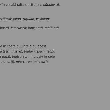
v în vocală (alta decît
i
) +
i
:
bănuiască
,
crăiasă
;
Joian
,
țuțuian
,
vasluian
;
ăiască
,
femeiască
;
lunguiață
,
mălăiață
.
ea
în toate cuvintele cu acest
ră
(
seri
,
însera
),
teafăr
(
teferi
),
țeapă
seamă
,
teatru
etc., inclusiv în cele
ea
(
marți
),
miercurea
(
miercuri
),