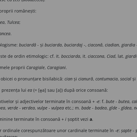
roprii românești:
cea
,
Tulcea
;
ancea
.
eologisme:
buciardă
- și
buciarda
,
buciardaj
-,
ciaconă
,
ciadian
,
giardia
ste de ordin etimologic: cf. it.
bocciarda
, it.
ciaccona
,
Ciad
, lat.
giard
umele proprii
Caragiale
,
Caragiani
.
obicei o pronunțare bisilabică:
cian
și
cianură
,
contumacia
,
social
și
 prezența lui
ea
(= [ḙa] sau [a]) după orice consoană:
tivelor și adjectivelor terminate în consoană +
-e
: f.
bute
-
butea
,
ca
hea
,
verde
-
verdea
,
vulpe
-
vulpea
etc.; m.
bade
-
badea
,
gîde
-
gîdea
,
n
eminine terminate în consoană +
i
șoptit vezi
a
.
r ordinale corespunzătoare unor cardinale terminate în -
e
:
șapte
-
ouăzecea
;