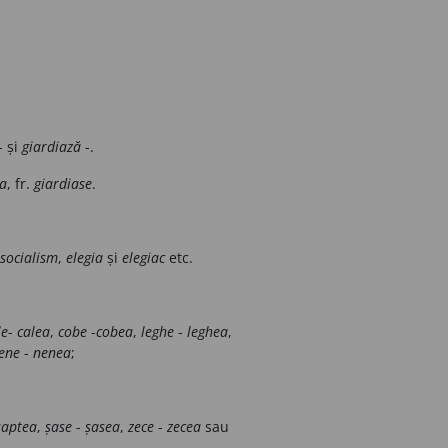
- și
giardiază
-.
ia
, fr.
giardiase
.
socialism
,
elegia
și
elegiac
etc.
le
-
calea
,
cobe
-
cobea
,
leghe
-
leghea
,
ene
-
nenea
;
șaptea
,
șase
-
șasea
,
zece
-
zecea
sau