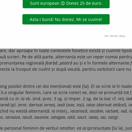
au vocala [a] și hiatul [i-a] vezi
5
.
e ultimele două situații, în care aceste secvențe grafice notează ac
ți fonetice foarte asemănătoare, greu de distins între ele (diftongii [ḙ
Am donat deja.
onunțarea (nici măcar cu cea literară), aplicînd în parte principiul
 diferite în funcție de literele/sunetele precedente. Ele stipulează
vare, dar aproape în toate contextele fonetice există și cuvinte lipsi
uă scrieri. Pe de altă parte, alternanța este un reper numai pentr
cu pronunțarea regională
fearbă
,
peatră
au și
e
în formele alternante
recte la început de cuvînt și după vocală, pentru vorbitorii care nu fac
ong posibil dintre cei doi menționați este [ĭa]. El se scrie
ia
în toate
-a singular feminin, care se scrie corect
ea
, deși se pronunță tot [
rnanță cu
ie
:
ia
vb. (ind. prez. 3 sg. și imper. 2 sg. de la
lua
; cf.
iei
),
ia
iarnă
(pl.
ierni
, derivat
ierna
),
iasă
(
iese
,
ieși
),
iatac
(derivat
ietăcel
),
i
i cînd nu există alternanță:
ia
interj.,
iaca
/
iacă
,
iacobin
,
iactant
,
iad
,
i
oc
,
iaroviza
,
iască
,
iasomie
,
iatagan
,
iată
,
iaurt
,
iavaș
,
iaz
,
iazigi
.
le personal feminin de verbul omofon:
ea ia
(pronunțate [ĭa ĭa]. Ju