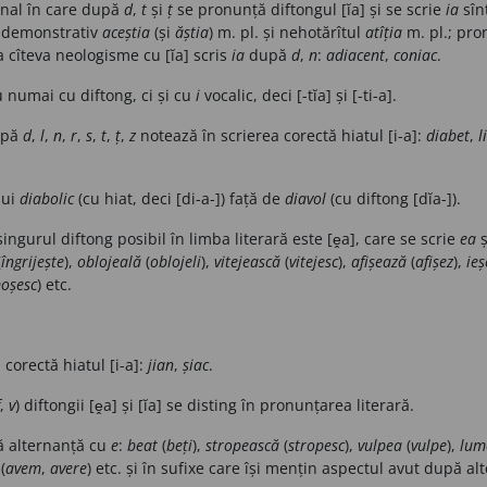
onal în care după
d
,
t
și
ț
se pronunță diftongul [ĭa] și se scrie
ia
sîn
 demonstrativ
aceștia
(și
ăștia
) m. pl. și nehotărîtul
atîția
m. pl.; pr
 cîteva neologisme cu [ĭa] scris
ia
după
d
,
n
:
adiacent
,
coniac
.
 numai cu diftong, ci și cu
i
vocalic, deci [-tĭa] și [-ti-a].
upă
d
,
l
,
n
,
r
,
s
,
t
,
ț
,
z
notează în scrierea corectă hiatul [i-a]:
diabet
,
l
lui
diabolic
(cu hiat, deci [di-a-]) față de
diavol
(cu diftong [dĭa-]).
ingurul diftong posibil în limba literară este [ḙa], care se scrie
ea
ș
(
îngrijește
),
oblojeală
(
oblojeli
),
vitejească
(
vitejesc
),
afișează
(
afișez
),
ie
oșesc
) etc.
corectă hiatul [i-a]:
jian
,
șiac
.
,
v
) diftongii [ḙa] și [ĭa] se disting în pronunțarea literară.
ă alternanță cu
e
:
beat
(
beți
),
stropească
(
stropesc
),
vulpea
(
vulpe
),
lum
(
avem
,
avere
) etc. și în sufixe care își mențin aspectul avut după a