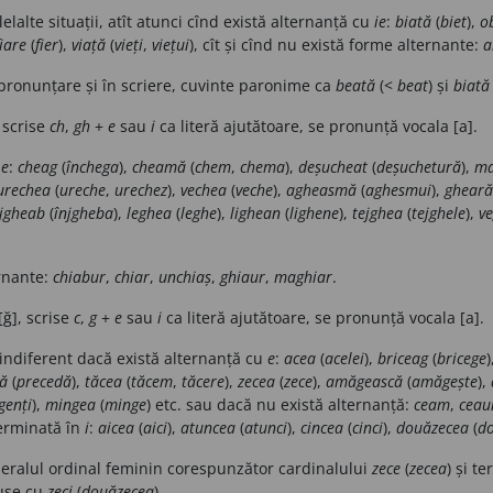
lelalte situații, atît atunci cînd există alternanță cu
ie
:
biată
(
biet
),
o
fiare
(
fier
),
viață
(
vieți
,
viețui
), cît și cînd nu există forme alternante:
a
 pronunțare și în scriere, cuvinte paronime ca
beată
(<
beat
) și
biată
 scrise
ch
,
gh
+
e
sau
i
ca literă ajutătoare, se pronunță vocala [a].
u
e
:
cheag
(
închega
),
cheamă
(
chem
,
chema
),
deșucheat
(
deșuchetură
),
ma
urechea
(
ureche
,
urechez
),
vechea
(
veche
),
agheasmă
(
aghesmui
),
gheară
jgheab
(
înjgheba
),
leghea
(
leghe
),
lighean
(
lighene
),
tejghea
(
tejghele
),
v
rnante:
chiabur
,
chiar
,
unchiaș
,
ghiaur
,
maghiar
.
ğ], scrise
c
,
g
+
e
sau
i
ca literă ajutătoare, se pronunță vocala [a].
indiferent dacă există alternanță cu
e
:
acea
(
acelei
),
briceag
(
bricege
)
ă
(
precedă
),
tăcea
(
tăcem
,
tăcere
),
zecea
(
zece
),
amăgească
(
amăgește
),
genți
),
mingea
(
minge
) etc. sau dacă nu există alternanță:
ceam
,
ceau
terminată în
i
:
aicea
(
aici
),
atuncea
(
atunci
),
cincea
(
cinci
),
douăzecea
(
do
eralul ordinal feminin corespunzător cardinalului
zece
(
zecea
) și t
use cu
zeci
(
douăzecea
).