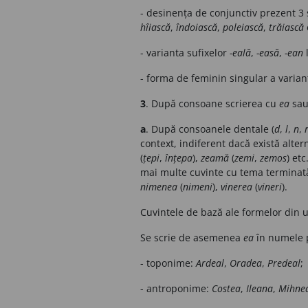
- desinența de conjunctiv prezent 3 sg
hîiască
,
îndoiască
,
poleiască
,
trăiască
- varianta sufixelor
-eală
,
-easă
,
-ean
l
- forma de feminin singular a varian
3
. După consoane scrierea cu
ea
sa
a
. După consoanele dentale (
d
,
l
,
n
,
context, indiferent dacă există alte
(
țepi
,
înțepa
),
zeamă
(
zemi
,
zemos
) et
mai multe cuvinte cu tema terminată
nimenea
(
nimeni
),
vinerea
(
vineri
).
Cuvintele de bază ale formelor din u
Se scrie de asemenea
ea
în numele p
- toponime:
Ardeal
,
Oradea
,
Predeal
;
- antroponime:
Costea
,
Ileana
,
Mihne