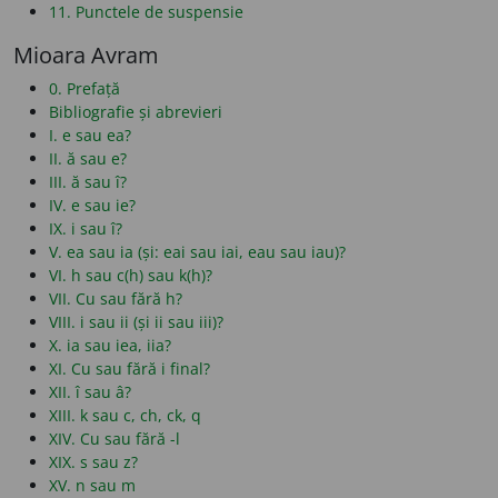
11. Punctele de suspensie
Mioara Avram
0. Prefață
Bibliografie și abrevieri
I. e sau ea?
II. ă sau e?
III. ă sau î?
IV. e sau ie?
IX. i sau î?
V. ea sau ia (și: eai sau iai, eau sau iau)?
VI. h sau c(h) sau k(h)?
VII. Cu sau fără h?
VIII. i sau ii (și ii sau iii)?
X. ia sau iea, iia?
XI. Cu sau fără i final?
XII. î sau â?
XIII. k sau c, ch, ck, q
XIV. Cu sau fără -l
XIX. s sau z?
XV. n sau m