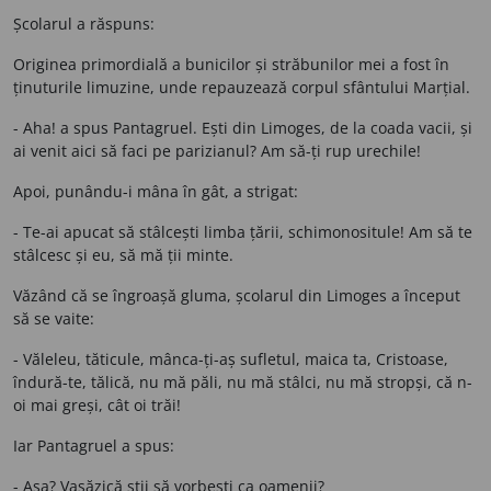
Școlarul a răspuns:
Originea primordială a bunicilor și străbunilor mei a fost în
ținuturile limuzine, unde repauzează corpul sfântului Marțial.
- Aha! a spus Pantagruel. Ești din Limoges, de la coada vacii, și
ai venit aici să faci pe parizianul? Am să-ți rup urechile!
Apoi, punându-i mâna în gât, a strigat:
- Te-ai apucat să stâlcești limba țării, schimonositule! Am să te
stâlcesc și eu, să mă ții minte.
Văzând că se îngroașă gluma, școlarul din Limoges a început
să se vaite:
- Văleleu, tăticule, mânca-ți-aș sufletul, maica ta, Cristoase,
îndură-te, tălică, nu mă păli, nu mă stâlci, nu mă stropși, că n-
oi mai greși, cât oi trăi!
Iar Pantagruel a spus:
- Așa? Vasăzică știi să vorbești ca oamenii?