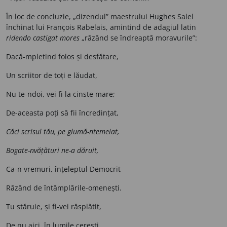
În loc de concluzie, „dizendul” maestrului Hughes Salel
închinat lui François Rabelais, amintind de adagiul latin
ridendo castigat mores
„râzând se îndreaptă moravurile”:
Dacă-mpletind folos și desfătare,
Un scriitor de toți e lăudat,
Nu te-ndoi, vei fi la cinste mare;
De-aceasta poți să fii încredințat,
Căci scrisul tău, pe glumă-ntemeiat,
Bogate-nvățături ne-a dăruit,
Ca-n vremuri, înțeleptul Democrit
Râzând de întâmplările-omenești.
Tu stăruie, și fi-vei răsplătit,
De nu aici, în lumile cerești.