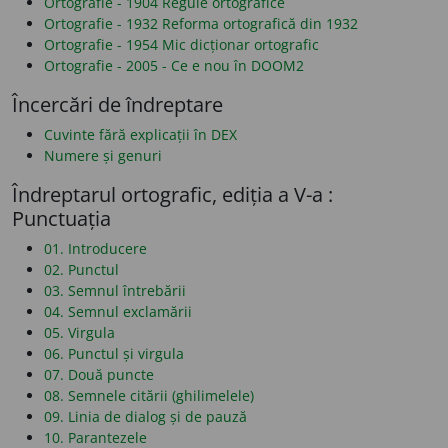
Ortografie - 1904 Regule ortografice
Ortografie - 1932 Reforma ortografică din 1932
Ortografie - 1954 Mic dicționar ortografic
Ortografie - 2005 - Ce e nou în DOOM2
Încercări de îndreptare
Cuvinte fără explicații în DEX
Numere și genuri
Îndreptarul ortografic, ediția a V-a :
Punctuația
01. Introducere
02. Punctul
03. Semnul întrebării
04. Semnul exclamării
05. Virgula
06. Punctul și virgula
07. Două puncte
08. Semnele citării (ghilimelele)
09. Linia de dialog și de pauză
10. Parantezele