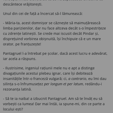
descântece vrăjitorești.
Unul din cei de față a încercat să-l lămurească:
- Măria-ta, acest domnișor se căznește să maimuțărească
limba parizienilor, dar nu face altceva decât s-o împestrițeze
cu zdrențe latinești. Se crede mai iscusit decât Pindar și,
disprețuind vorbirea obișnuită, își închipuie că e un mare
orator, pe franțuzește!
Pantagruel l-a întrebat pe școlar, dacă acest lucru e adevărat,
iar acela a răspuns.
- Ilustrisime, ingeniul rațiunii mele nu e apt a distinge
divagațiunile acestui plebeu ignar, care își debitează
insanitățile într-o franceză vulgară; ci,
a contrario
, eu îmi dau
silința s-o înfrumusețez
per longum et per latum
, redându-i
rezonanța latină.
- Să te ia naiba! a izbucnit Pantagruel. Am să te învăț eu să
vorbești ca lumea! Dar mai întâi, ia spune-mi, din ce parte a
locului ești?