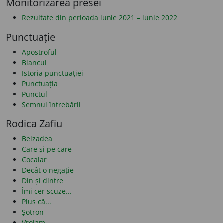
Monitorizarea presei
Rezultate din perioada iunie 2021 – iunie 2022
Punctuație
Apostroful
Blancul
Istoria punctuației
Punctuația
Punctul
Semnul întrebării
Rodica Zafiu
Beizadea
Care și pe care
Cocalar
Decât o negație
Din și dintre
Îmi cer scuze...
Plus că...
Șotron
Vroiam...