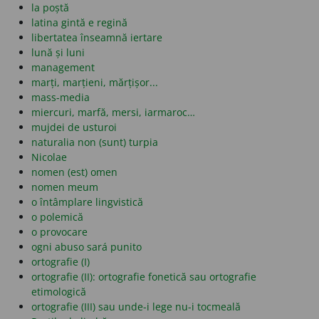
la poștă
latina gintă e regină
libertatea înseamnă iertare
lună și luni
management
marți, marțieni, mărțișor...
mass-media
miercuri, marfă, mersi, iarmaroc…
mujdei de usturoi
naturalia non (sunt) turpia
Nicolae
nomen (est) omen
nomen meum
o întâmplare lingvistică
o polemică
o provocare
ogni abuso sará punito
ortografie (I)
ortografie (II): ortografie fonetică sau ortografie
etimologică
ortografie (III) sau unde-i lege nu-i tocmeală