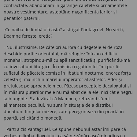
contractate, abandonăm în garanție caietele și ornamentele
noastre vestimentare, așteptând magnificența larilor și
penaților paterni.
-Ce naiba de limbă o fi asta? a strigat Pantagruel. Nu vei fi,
Doamne ferește, eretic?
- Nu, ilustrisime. De câte ori aurora cu degetele ei de roză
deschide porțile orientului, mă refugiez într-un edificiu
monahal, stropindu-mă cu apă sanctificată și purificându-mă
cu invocațiuni liturgice. În mistica rogațiunilor îmi purific
sufletul de păcatele comise în libațiuni nocturne, onorez forța
celestă și mă închin marelui imperator al astrelor. Ador și
prețuiesc pe aproapele meu. Păzesc preceptele decalogului și
în măsura puterilor mele nu mă abat de la ele, nici cât e negru
sub unghie. E adevărat că Mamona, refuzând să-mi
alimenteze peculiul, nu sunt în situația de a distribui
donațiuni ființelor mizere, care peregrinează din poartă în
poartă, solicitând o monedă.
- Pârț! a zis Pantagruel. Ce spune nebunul ăsta? îmi pare că
vorbește limba diavolului, ca să ne zăpăcească dinadins cu