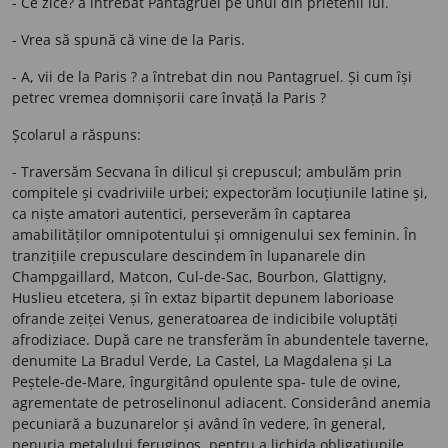
- Ce zice? a întrebat Pantagruel pe unul din prietenii lui.
- Vrea să spună că vine de la Paris.
- A, vii de la Paris ? a întrebat din nou Pantagruel. Și cum își
petrec vremea domnișorii care învață la Paris ?
Școlarul a răspuns:
- Traversăm Secvana în dilicul și crepuscul; ambulăm prin
compitele și cvadriviile urbei; expectorăm locuțiunile latine și,
ca niște amatori autentici, perseverăm în captarea
amabilităților omnipotentului și omnigenului sex feminin. În
tranzițiile crepusculare descindem în lupanarele din
Champgaillard, Matcon, Cul-de-Sac, Bourbon, Glattigny,
Huslieu etcetera, și în extaz bipartit depunem laborioase
ofrande zeiței Venus, generatoarea de indicibile voluptăți
afrodiziace. După care ne transferăm în abundentele taverne,
denumite La Bradul Verde, La Castel, La Magdalena și La
Peștele-de-Mare, îngurgitând opulente spa- tule de ovine,
agrementate de petroselinonul adiacent. Considerând anemia
pecuniară a buzunarelor și având în vedere, în general,
penuria metalului feruginos, pentru a lichida obligațiunile