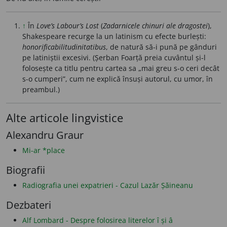
↑
În
Love’s Labour’s Lost
(
Zadarnicele chinuri ale dragostei
),
Shakespeare recurge la un latinism cu efecte burlești:
honorificabilitudinitatibus
, de natură să-i pună pe gânduri
pe latiniștii excesivi. (Șerban Foarță preia cuvântul și-l
folosește ca titlu pentru cartea sa „mai greu s-o ceri decât
s-o cumperi”, cum ne explică însuși autorul, cu umor, în
preambul.)
Alte articole lingvistice
Alexandru Graur
Mi-ar *place
Biografii
Radiografia unei expatrieri - Cazul Lazăr Șăineanu
Dezbateri
Alf Lombard - Despre folosirea literelor î și â