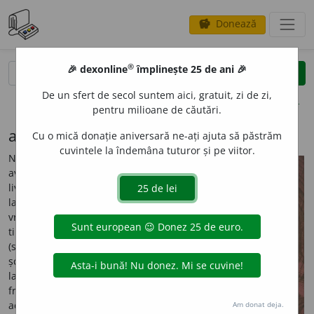
Donează
savings
®
®
🎉 dexonline
împlinește 25 de ani 🎉
caută
search
De un sfert de secol suntem aici, gratuit, zi de zi,
opțiuni
pentru milioane de căutări.
au mai pățit-o și alții
Cu o mică donație aniversară ne-ați ajuta să păstrăm
cuvintele la îndemâna tuturor și pe viitor.
Nu numai limba română a
avut parte de ingerințe
livrești neavenite. Prestigiul
latinei a fost imens multă
vreme în toată Europa. Pe
timpul lui François Rabelais
(secolul al XVI-lea), un soi de
școală latinistă a încercat
latinizarea forțată a limbii
franceze. Mulți s-au opus
acestei tendințe excesive.
Am donat deja.