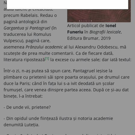
Nimeni n-a făcut-o însă cu
atâta talent și eficacitate
precum Rabelais. Redau o
pagină antologică din
Articol publicat de
Ionel
Gargantua și Pantagruel
(în
Funeriu
în
Biografii lexicale
,
traducerea lui Romulus
Editura Brumar, 2019
Vulpescu), pagină care,
asemenea
Prânzului academic
al lui Alexandru Odobescu, mă
scutește de prea multe comentarii. Ca de fiecare dată,
[1]
literatura ripostează
la excese cu armele sale; dar iată textul:
Într-o zi, n-aș putea să spun care, Pantagruel ieșise la
plimbare cu prietenii săi spre poarta orașului, pe drumul care
duce la Paris; când în fața lui s-a ivit deodată un școlar
frumușel, care venea dinspre partea aceea. După ce și-au dat
binețe, l-a întrebat:
- De unde vii, prietene?
- Din opidul unde ființează ilustra și notoria academie
denumită Luteția.