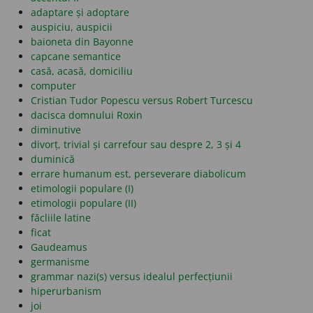
adaptare și adoptare
auspiciu, auspicii
baioneta din Bayonne
capcane semantice
casă, acasă, domiciliu
computer
Cristian Tudor Popescu versus Robert Turcescu
dacisca domnului Roxin
diminutive
divorț, trivial și carrefour sau despre 2, 3 și 4
duminică
errare humanum est, perseverare diabolicum
etimologii populare (I)
etimologii populare (II)
făcliile latine
ficat
Gaudeamus
germanisme
grammar nazi(s) versus idealul perfecțiunii
hiperurbanism
joi