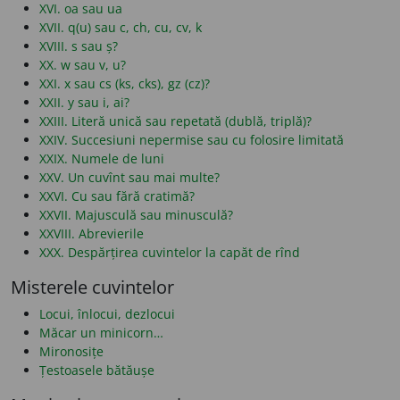
XVI. oa sau ua
XVII. q(u) sau c, ch, cu, cv, k
XVIII. s sau ș?
XX. w sau v, u?
XXI. x sau cs (ks, cks), gz (cz)?
XXII. y sau i, ai?
XXIII. Literă unică sau repetată (dublă, triplă)?
XXIV. Succesiuni nepermise sau cu folosire limitată
XXIX. Numele de luni
XXV. Un cuvînt sau mai multe?
XXVI. Cu sau fără cratimă?
XXVII. Majusculă sau minusculă?
XXVIII. Abrevierile
XXX. Despărțirea cuvintelor la capăt de rînd
Misterele cuvintelor
Locui, înlocui, dezlocui
Măcar un minicorn…
Mironosițe
Țestoasele bătăușe