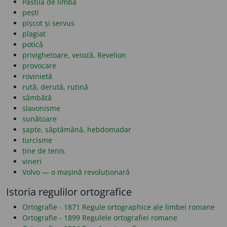
Pastila de limbă
pești
pișcot și servus
plagiat
potică
privighetoare, veioză, Revelion
provocare
rovinietă
rută, derută, rutină
sâmbătă
slavonisme
sunătoare
șapte, săptămână, hebdomadar
turcisme
ține de tenis
vineri
Volvo — o mașină revoluționară
Istoria regulilor ortografice
Ortografie - 1871 Regule ortographice ale limbei romane
Ortografie - 1899 Regulele ortografiei romane