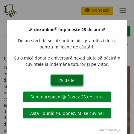
Donează
savings
®
®
🎉 dexonline
împlinește 25 de ani 🎉
caută
search
De un sfert de secol suntem aici, gratuit, zi de zi,
opțiuni
pentru milioane de căutări.
casă, acasă, domiciliu
Cu o mică donație aniversară ne-ați ajuta să păstrăm
cuvintele la îndemâna tuturor și pe viitor.
Casă
este un cuvânt vechi și
important, care face parte
din lexicul fundamental al
limbii române. Sensul
principal cu care e folosit în
cele mai diverse contexte
este de „clădire destinată
drept locuință”. De-a lungul
timpului, termenul a
dobândit sensuri adiacente
precum
casă de cultură
,
casă
Am donat deja.