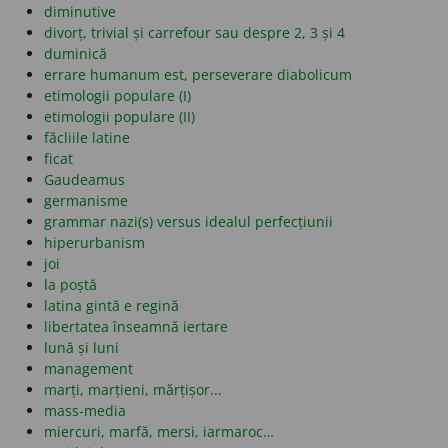
diminutive
divorț, trivial și carrefour sau despre 2, 3 și 4
duminică
errare humanum est, perseverare diabolicum
etimologii populare (I)
etimologii populare (II)
făcliile latine
ficat
Gaudeamus
germanisme
grammar nazi(s) versus idealul perfecțiunii
hiperurbanism
joi
la poștă
latina gintă e regină
libertatea înseamnă iertare
lună și luni
management
marți, marțieni, mărțișor...
mass-media
miercuri, marfă, mersi, iarmaroc…