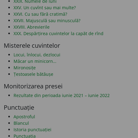
XXIX. Numele de luni
XXV. Un cuvînt sau mai multe?
XXVI. Cu sau fără cratimă?
XXVII. Majusculă sau minusculă?
XXVIII. Abrevierile
XXX. Despărțirea cuvintelor la capăt de rînd
Misterele cuvintelor
Locui, înlocui, dezlocui
Măcar un minicorn…
Mironosițe
Țestoasele bătăușe
Monitorizarea presei
Rezultate din perioada iunie 2021 – iunie 2022
Punctuație
Apostroful
Blancul
Istoria punctuației
Punctuația