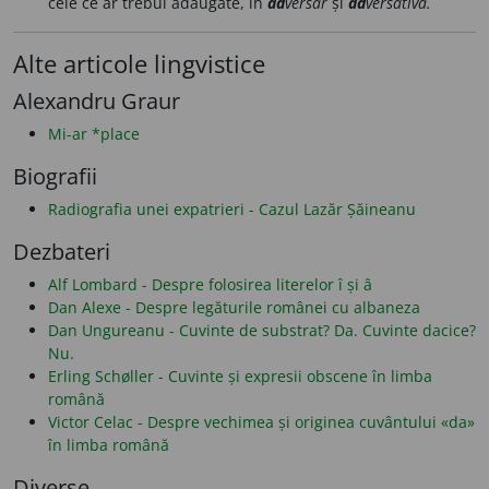
cele ce ar trebui adăugate, în
ad
versar
și
ad
versativă.
Alte articole lingvistice
Alexandru Graur
Mi-ar *place
Biografii
Radiografia unei expatrieri - Cazul Lazăr Șăineanu
Dezbateri
Alf Lombard - Despre folosirea literelor î și â
Dan Alexe - Despre legăturile românei cu albaneza
Dan Ungureanu - Cuvinte de substrat? Da. Cuvinte dacice?
Nu.
Erling Schøller - Cuvinte și expresii obscene în limba
română
Victor Celac - Despre vechimea și originea cuvântului «da»
în limba română
Diverse