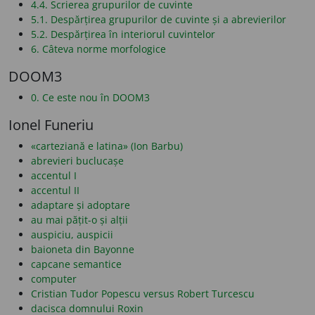
4.4. Scrierea grupurilor de cuvinte
5.1. Despărțirea grupurilor de cuvinte și a abrevierilor
5.2. Despărțirea în interiorul cuvintelor
6. Câteva norme morfologice
DOOM3
0. Ce este nou în DOOM3
Ionel Funeriu
«carteziană e latina» (Ion Barbu)
abrevieri buclucașe
accentul I
accentul II
adaptare și adoptare
au mai pățit-o și alții
auspiciu, auspicii
baioneta din Bayonne
capcane semantice
computer
Cristian Tudor Popescu versus Robert Turcescu
dacisca domnului Roxin