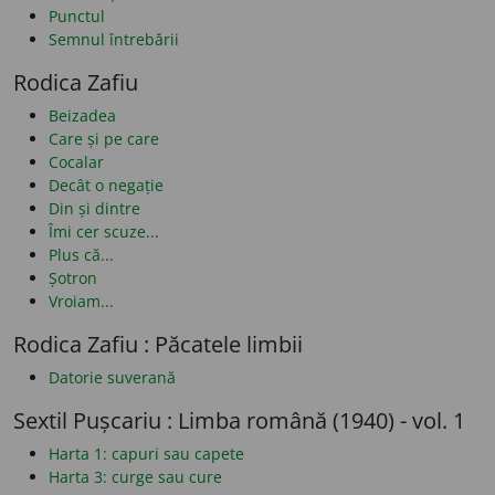
Punctul
Semnul întrebării
Rodica Zafiu
Beizadea
Care și pe care
Cocalar
Decât o negație
Din și dintre
Îmi cer scuze...
Plus că...
Șotron
Vroiam...
Rodica Zafiu : Păcatele limbii
Datorie suverană
Sextil Pușcariu : Limba română (1940) - vol. 1
Harta 1: capuri sau capete
Harta 3: curge sau cure