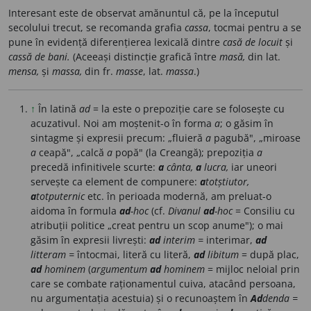
Interesant este de observat amănuntul că, pe la începutul
secolului trecut, se recomanda grafia
cassa
, tocmai pentru a se
pune în evidență diferențierea lexicală dintre
casă de locuit
și
cassă de bani.
(Aceeași distincție grafică între
masă,
din lat.
mensa,
și
massa,
din fr.
masse
, lat.
massa
.)
↑
În latină
ad
= la este o prepoziție care se folosește cu
acuzativul. Noi am moștenit-o în forma
a
; o găsim în
sintagme și expresii precum: „fluieră
a
pagubă", „miroase
a
ceapă", „calcă
a
popă" (la Creangă); prepoziția
a
precedă infinitivele scurte:
a
cânta,
a
lucra,
iar uneori
servește ca element de compunere:
a
totștiutor,
a
totputernic
etc. în perioada modernă, am preluat-o
aidoma în formula
ad
-hoc
(cf.
Divanul
ad
-hoc
= Consiliu cu
atribuții politice „creat pentru un scop anume"); o mai
găsim în expresii livrești:
ad
interim =
interimar,
ad
litteram =
întocmai, literă cu literă,
ad
libitum
= după plac,
ad
hominem
(
argumentum
ad
hominem
= mijloc neloial prin
care se combate raționamentul cuiva, atacând persoana,
nu argumentația acestuia) și o recunoaștem în
Ad
denda =