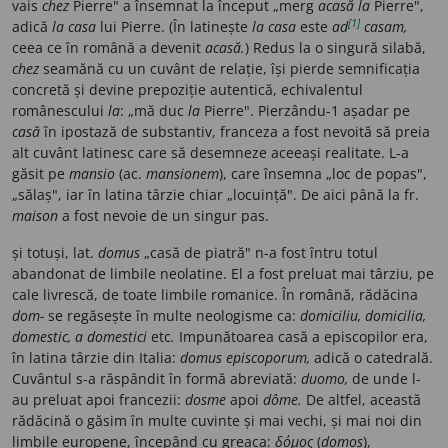
vais
chez
Pierre" a însemnat la început „merg
acasă la
Pierre",
[1]
adică
la casa
lui Pierre. (În latinește
la casa
este
ad
casam,
ceea ce în română a devenit
acasă.
) Redus la o singură silabă,
chez
seamănă cu un cuvânt de relație, își pierde semnificația
concretă și devine prepoziție autentică, echivalentul
românescului
la
: „mă duc
la
Pierre". Pierzându-1 așadar pe
casă
în ipostază de substantiv, franceza a fost nevoită să preia
alt cuvânt latinesc care să desemneze aceeași realitate. L-a
găsit pe
mansio
(ac.
mansionem
),
care însemna „loc de popas",
„sălaș", iar în latina târzie chiar „locuință". De aici până la fr.
maison
a fost nevoie de un singur pas.
și totuși, lat.
domus
„casă de piatră" n-a fost întru totul
abandonat de limbile neolatine. El a fost preluat mai târziu, pe
cale livrescă, de toate limbile romanice. În română, rădăcina
dom-
se regăsește în multe neologisme ca:
domiciliu, domicilia,
domestic, a domestici
etc
.
Impunătoarea casă a episcopilor era,
în latina târzie din Italia:
domus episcoporum,
adică o catedrală.
Cuvântul s-a răspândit în formă abreviată:
duomo,
de unde l-
au preluat apoi francezii:
dosme
apoi
dôme.
De altfel, această
rădăcină o găsim în multe cuvinte și mai vechi, și mai noi din
limbile europene, începând cu greaca:
δόμος
(
domos
),