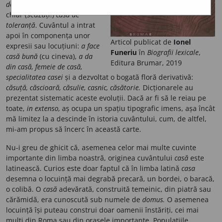
de odihnă, Casă Regală,
ba
chiar (scuzați!)
casă de
toleranță
. Cuvântul a intrat
apoi în componența unor
Articol publicat de
Ionel
expresii sau locuțiuni:
a face
Funeriu
în
Biografii lexicale
,
casă bună
(cu cineva),
a da
Editura Brumar, 2019
din casă, femeie de casă,
specialitatea casei
și a dezvoltat o bogată floră derivativă:
căsuță, căscioară, căsulie, casnic, căsătorie.
Dicționarele au
prezentat sistematic aceste evoluții. Dacă ar fi să le reiau pe
toate,
in extenso,
aș ocupa un spațiu tipografic imens, așa încât
mă limitez la a descinde în istoria cuvântului, cum, de altfel,
mi-am propus să încerc în această carte.
Nu-i greu de ghicit că, asemenea celor mai multe cuvinte
importante din limba noastră, originea cuvântului
casă
este
latinească. Curios este doar faptul că în limba latină
casa
desemna o locuință mai degrabă precară, un bordei, o baracă,
o colibă. O
casă
adevărată, construită temeinic, din piatră sau
cărămidă, era cunoscută sub numele de
domus.
O asemenea
locuință își puteau construi doar oamenii înstăriți, cei mai
mulți din Roma sau din orașele importante. Populațiile