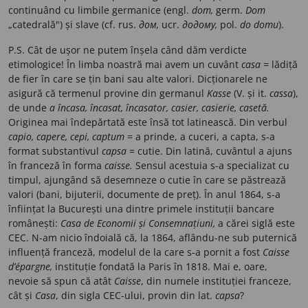
continuând cu limbile germanice (engl.
dom,
germ.
Dom
„catedrală") și slave (cf. rus.
дом,
ucr.
додому,
pol.
do domu
).
P.S. Cât de ușor ne putem înșela când dăm verdicte
etimologice! În limba noastră mai avem un cuvânt
casa =
lădiță
de fier în care se țin bani sau alte valori. Dicționarele ne
asigură că termenul provine din germanul
Kasse
(V. și it.
cassa
),
de unde
a încasa, încasat, încasator, casier, casierie, casetă.
Originea mai îndepărtată este însă tot latinească. Din verbul
capio, capere, cepi, captum
= a prinde, a cuceri, a capta, s-a
format substantivul
capsa
= cutie. Din latină, cuvântul a ajuns
în franceză în forma
caisse.
Sensul acestuia s-a specializat cu
timpul, ajungând să desemneze o cutie în care se păstrează
valori (bani, bijuterii, documente de preț). În anul 1864, s-a
înființat la București una dintre primele instituții bancare
românești:
Casa de Economii și Consemnațiuni,
a cărei siglă este
CEC. N-am nicio îndoială că, la 1864, aflându-ne sub puternică
influență franceză, modelul de la care s-a pornit a fost
Caisse
d’épargne,
instituție fondată la Paris în 1818. Mai e, oare,
nevoie să spun că atât
Caisse
, din numele instituției franceze,
cât și
Casa
, din sigla CEC-ului, provin din lat.
capsa
?