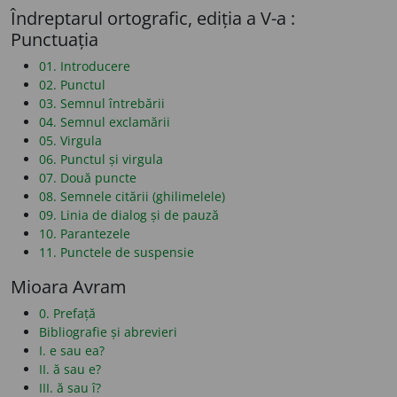
Îndreptarul ortografic, ediția a V-a :
Punctuația
01. Introducere
02. Punctul
03. Semnul întrebării
04. Semnul exclamării
05. Virgula
06. Punctul și virgula
07. Două puncte
08. Semnele citării (ghilimelele)
09. Linia de dialog și de pauză
10. Parantezele
11. Punctele de suspensie
Mioara Avram
0. Prefață
Bibliografie și abrevieri
I. e sau ea?
II. ă sau e?
III. ă sau î?