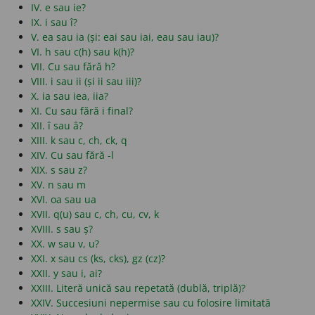
IV. e sau ie?
IX. i sau î?
V. ea sau ia (și: eai sau iai, eau sau iau)?
VI. h sau c(h) sau k(h)?
VII. Cu sau fără h?
VIII. i sau ii (și ii sau iii)?
X. ia sau iea, iia?
XI. Cu sau fără i final?
XII. î sau â?
XIII. k sau c, ch, ck, q
XIV. Cu sau fără -l
XIX. s sau z?
XV. n sau m
XVI. oa sau ua
XVII. q(u) sau c, ch, cu, cv, k
XVIII. s sau ș?
XX. w sau v, u?
XXI. x sau cs (ks, cks), gz (cz)?
XXII. y sau i, ai?
XXIII. Literă unică sau repetată (dublă, triplă)?
XXIV. Succesiuni nepermise sau cu folosire limitată