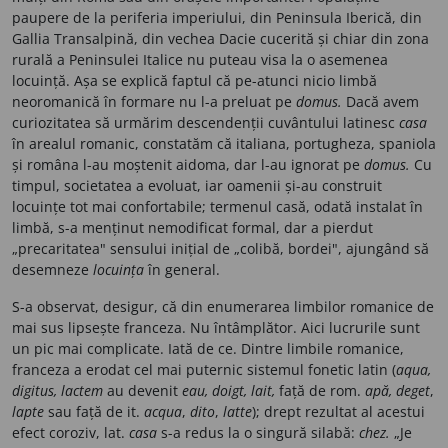
paupere de la periferia imperiului, din Peninsula Iberică, din
Gallia Transalpină, din vechea Dacie cucerită și chiar din zona
rurală a Peninsulei Italice nu puteau visa la o asemenea
locuință. Așa se explică faptul că pe-atunci nicio limbă
neoromanică în formare nu l-a preluat pe
domus.
Dacă avem
curiozitatea să urmărim descendenții cuvântului latinesc
casa
în arealul romanic, constatăm că italiana, portugheza, spaniola
și româna l-au moștenit aidoma, dar l-au ignorat pe
domus.
Cu
timpul, societatea a evoluat, iar oamenii și-au construit
locuințe tot mai confortabile; termenul casă, odată instalat în
limbă, s-a menținut nemodificat formal, dar a pierdut
„precaritatea" sensului inițial de „colibă, bordei", ajungând să
desemneze
locuința
în general.
S-a observat, desigur, că din enumerarea limbilor romanice de
mai sus lipsește franceza. Nu întâmplător. Aici lucrurile sunt
un pic mai complicate. Iată de ce. Dintre limbile romanice,
franceza a erodat cel mai puternic sistemul fonetic latin (
aqua,
digitus, lactem
au devenit
eau, doigt, lait,
față de rom.
apă, deget
,
lapte
sau față de it.
acqua
,
dito
,
latte
); drept rezultat al acestui
efect coroziv, lat.
casa
s-a redus la o singură silabă:
chez.
„Je