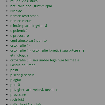
mujdei de usturoi
naturalia non (sunt) turpia
Nicolae
nomen (est) omen
nomen meum
o întâmplare lingvistică
o polemică
o provocare
ogni abuso sará punito
ortografie (I)
ortografie (II): ortografie fonetică sau ortografie
etimologică
ortografie (III) sau unde-i lege nu-i tocmeală
Pastila de limbă
pești
pișcot și servus
plagiat
potică
privighetoare, veioză, Revelion
provocare
rovinietă
rută, derută, rutină