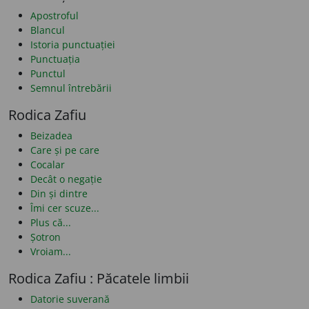
Apostroful
Blancul
Istoria punctuației
Punctuația
Punctul
Semnul întrebării
Rodica Zafiu
Beizadea
Care și pe care
Cocalar
Decât o negație
Din și dintre
Îmi cer scuze...
Plus că...
Șotron
Vroiam...
Rodica Zafiu : Păcatele limbii
Datorie suverană