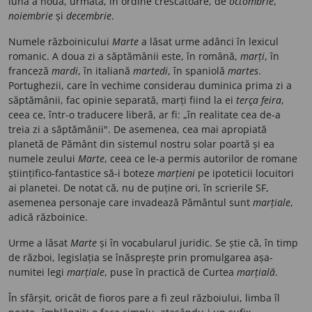
luna a noua, urmată, în ordine crescătoare, de
octombrie
,
noiembrie
și
decembrie
.
Numele războinicului
Marte
a lăsat urme adânci în lexicul
romanic. A doua zi a săptămânii este, în română,
marți
, în
franceză
mardi
, în italiană
martedi
, în spaniolă
martes
.
Portughezii, care în vechime considerau duminica prima zi a
săptămânii, fac opinie separată, marți fiind la ei
terça feira
,
ceea ce, într-o traducere liberă, ar fi: „în realitate cea de-a
treia zi a săptămânii". De asemenea, cea mai apropiată
planetă de Pământ din sistemul nostru solar poartă și ea
numele zeului
Marte
, ceea ce le-a permis autorilor de romane
științifico-fantastice să-i boteze
marțieni
pe ipoteticii locuitori
ai planetei. De notat că, nu de puține ori, în scrierile SF,
asemenea personaje care invadează Pământul sunt
marțiale
,
adică războinice.
Urme a lăsat
Marte
și în vocabularul juridic. Se știe că, în timp
de război, legislația se înăsprește prin promulgarea așa-
numitei legi
marțiale
, puse în practică de Curtea
marțială
.
În sfârșit, oricât de fioros pare a fi zeul războiului, limba îl