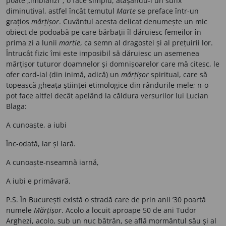
poate „îmblânzi"; o face simplu, atașându-i un sufix
diminutival, astfel încât temutul
Marte
se preface într-un
grațios
mărțișor
. Cuvântul acesta delicat denumește un mic
obiect de podoabă pe care bărbații îl dăruiesc femeilor în
prima zi a lunii
martie
, ca semn al dragostei și al prețuirii lor.
Întrucât fizic îmi este imposibil să dăruiesc un asemenea
mărțișor tuturor doamnelor și domnișoarelor care mă citesc, le
ofer cord-ial (din inimă, adică) un
mărțișor
spiritual, care să
topească gheața științei etimologice din rândurile mele; n-o
pot face altfel decât apelând la căldura versurilor lui Lucian
Blaga:
A cunoaște, a iubi
Înc-odată, iar și iară.
A cunoaște-nseamnă iarnă,
A iubi e primăvară.
P.S. În București există o stradă care de prin anii ’30 poartă
numele
Mărțișor
. Acolo a locuit aproape 50 de ani Tudor
Arghezi, acolo, sub un nuc bătrân, se află mormântul său și al