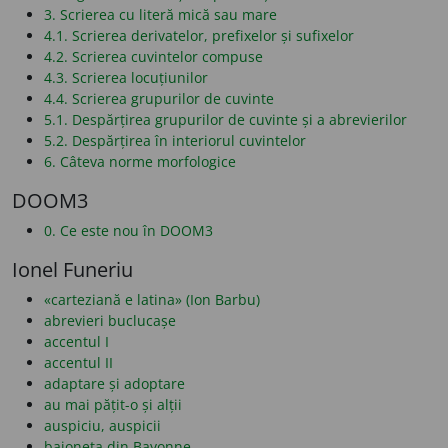
3. Scrierea cu literă mică sau mare
4.1. Scrierea derivatelor, prefixelor și sufixelor
4.2. Scrierea cuvintelor compuse
4.3. Scrierea locuțiunilor
4.4. Scrierea grupurilor de cuvinte
5.1. Despărțirea grupurilor de cuvinte și a abrevierilor
5.2. Despărțirea în interiorul cuvintelor
6. Câteva norme morfologice
DOOM3
0. Ce este nou în DOOM3
Ionel Funeriu
«carteziană e latina» (Ion Barbu)
abrevieri buclucașe
accentul I
accentul II
adaptare și adoptare
au mai pățit-o și alții
auspiciu, auspicii
baioneta din Bayonne