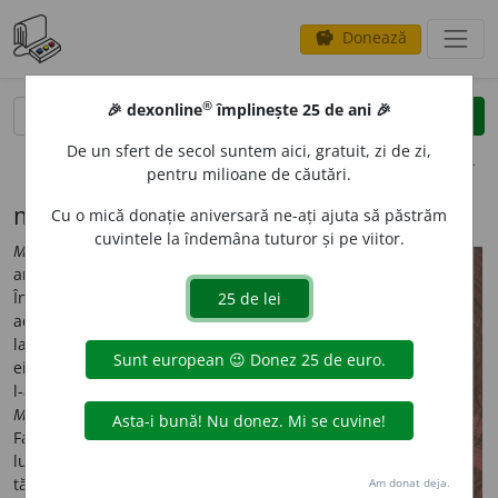
Donează
savings
®
®
🎉 dexonline
împlinește 25 de ani 🎉
caută
search
De un sfert de secol suntem aici, gratuit, zi de zi,
opțiuni
pentru milioane de căutări.
marți, marțieni, mărțișor...
Cu o mică donație aniversară ne-ați ajuta să păstrăm
cuvintele la îndemâna tuturor și pe viitor.
Martie
era întâia lună a
anului în calendarul roman.
În plan simbolic, luna
aceasta întruchipa trezirea
la viață a naturii, renașterea
ei. Etimologic, numele lunii
l-a dat însă zeul războiului,
Mars
(în românește
Marte
).
Faptul își are semnificația
lui. Pe timp de iarnă, armele
tăceau, asemenea muzelor
Am donat deja.