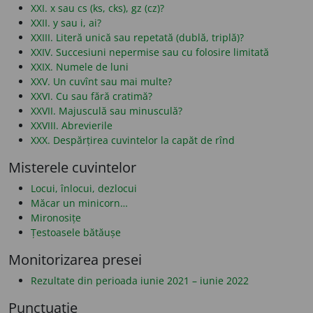
XXI. x sau cs (ks, cks), gz (cz)?
XXII. y sau i, ai?
XXIII. Literă unică sau repetată (dublă, triplă)?
XXIV. Succesiuni nepermise sau cu folosire limitată
XXIX. Numele de luni
XXV. Un cuvînt sau mai multe?
XXVI. Cu sau fără cratimă?
XXVII. Majusculă sau minusculă?
XXVIII. Abrevierile
XXX. Despărțirea cuvintelor la capăt de rînd
Misterele cuvintelor
Locui, înlocui, dezlocui
Măcar un minicorn…
Mironosițe
Țestoasele bătăușe
Monitorizarea presei
Rezultate din perioada iunie 2021 – iunie 2022
Punctuație