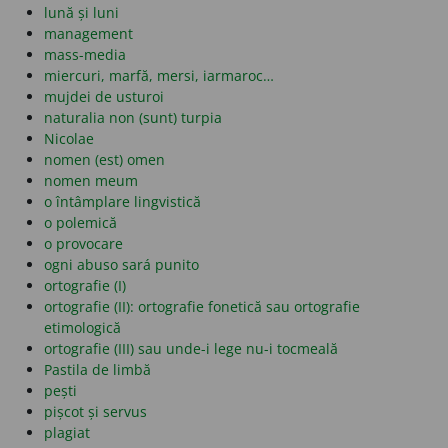
lună și luni
management
mass-media
miercuri, marfă, mersi, iarmaroc…
mujdei de usturoi
naturalia non (sunt) turpia
Nicolae
nomen (est) omen
nomen meum
o întâmplare lingvistică
o polemică
o provocare
ogni abuso sará punito
ortografie (I)
ortografie (II): ortografie fonetică sau ortografie
etimologică
ortografie (III) sau unde-i lege nu-i tocmeală
Pastila de limbă
pești
pișcot și servus
plagiat