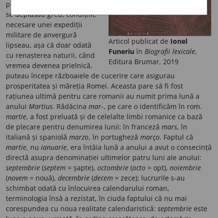
pe timp de război; trupele
se deplasau greu, condițiile
necesare unei expediții
militare de anvergură
Articol publicat de
Ionel
lipseau, așa că doar odată
Funeriu
în
Biografii lexicale
,
cu renașterea naturii, când
Editura Brumar, 2019
vremea devenea prielnică,
puteau începe războaiele de cucerire care asigurau
prosperitatea și măreția Romei. Aceasta pare să fi fost
rațiunea ultimă pentru care romanii au numit prima lună a
anului
Martius
. Rădăcina
mar
-, pe care o identificăm în rom.
martie
, a fost preluată și de celelalte limbi romanice ca bază
de plecare pentru denumirea lunii: în franceză
mars
, în
italiană și spaniolă
marzo
, în portugheză
março
. Faptul că
martie
, nu
ianuarie
, era întâia lună a anului a avut o consecință
directă asupra denominației ultimelor patru luni ale anului:
septembrie
(
septem
= șapte),
octombrie
(
octo
= opt),
noiembrie
(
novem
= nouă),
decembrie
(
decem
= zece); lucrurile s-au
schimbat odată cu înlocuirea calendarului roman,
terminologia însă a rezistat, în ciuda faptului că nu mai
corespundea cu noua realitate calendaristică:
septembrie
este