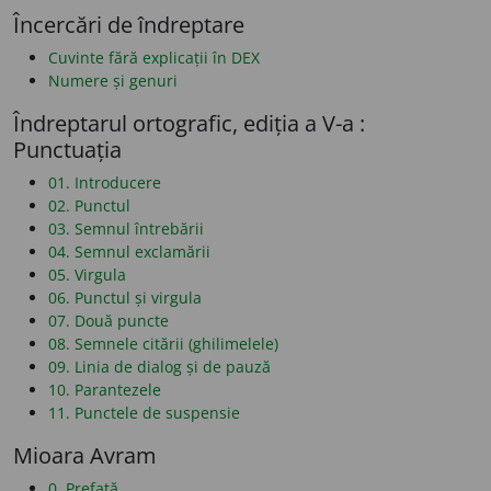
Încercări de îndreptare
Cuvinte fără explicații în DEX
Numere și genuri
Îndreptarul ortografic, ediția a V-a :
Punctuația
01. Introducere
02. Punctul
03. Semnul întrebării
04. Semnul exclamării
05. Virgula
06. Punctul și virgula
07. Două puncte
08. Semnele citării (ghilimelele)
09. Linia de dialog și de pauză
10. Parantezele
11. Punctele de suspensie
Mioara Avram
0. Prefață