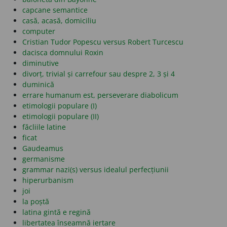
capcane semantice
casă, acasă, domiciliu
computer
Cristian Tudor Popescu versus Robert Turcescu
dacisca domnului Roxin
diminutive
divorț, trivial și carrefour sau despre 2, 3 și 4
duminică
errare humanum est, perseverare diabolicum
etimologii populare (I)
etimologii populare (II)
făcliile latine
ficat
Gaudeamus
germanisme
grammar nazi(s) versus idealul perfecțiunii
hiperurbanism
joi
la poștă
latina gintă e regină
libertatea înseamnă iertare