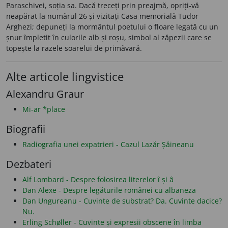
Paraschivei, soția sa. Dacă treceți prin preajmă, opriți-vă
neapărat la numărul 26 și vizitați Casa memorială Tudor
Arghezi; depuneți la mormântul poetului o floare legată cu un
șnur împletit în culorile alb și roșu, simbol al zăpezii care se
topește la razele soarelui de primăvară.
Alte articole lingvistice
Alexandru Graur
Mi-ar *place
Biografii
Radiografia unei expatrieri - Cazul Lazăr Șăineanu
Dezbateri
Alf Lombard - Despre folosirea literelor î și â
Dan Alexe - Despre legăturile românei cu albaneza
Dan Ungureanu - Cuvinte de substrat? Da. Cuvinte dacice?
Nu.
Erling Schøller - Cuvinte și expresii obscene în limba