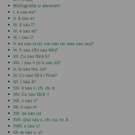
Bibliografie și abrevieri
I. e sau ea?
II. ă sau e?
III. ă sau î?
IV. e sau ie?
IX. i sau î?
V. ea sau ia (și: eai sau iai, eau sau iau)?
VI. h sau c(h) sau k(h)?
VII. Cu sau fără h?
VIII. i sau ii (și ii sau iii)?
X. ia sau iea, iia?
XI. Cu sau fără i final?
XII. î sau â?
XIII. k sau c, ch, ck, q
XIV. Cu sau fără -l
XIX. s sau z?
XV. n sau m
XVI. oa sau ua
XVII. q(u) sau c, ch, cu, cv, k
XVIII. s sau ș?
XX. w sau v, u?