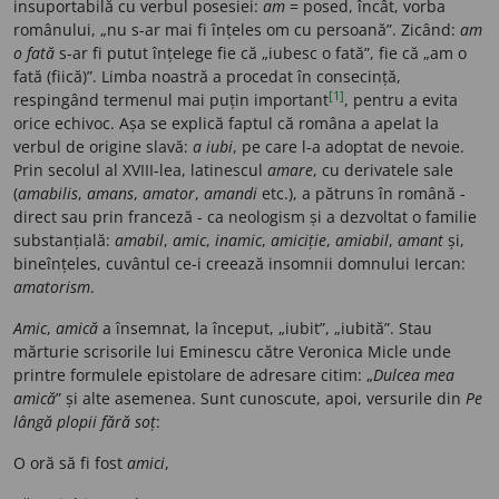
insuportabilă cu verbul posesiei:
am
= posed, încât, vorba
românului, „nu s-ar mai fi înțeles om cu persoană”. Zicând:
am
o fată
s-ar fi putut înțelege fie că „iubesc o fată”, fie că „am o
fată (fiică)”. Limba noastră a procedat în consecință,
[1]
respingând termenul mai puțin important
, pentru a evita
orice echivoc. Așa se explică faptul că româna a apelat la
verbul de origine slavă:
a iubi
, pe care l-a adoptat de nevoie.
Prin secolul al XVIII-lea, latinescul
amare
, cu derivatele sale
(
amabilis
,
amans
,
amator
,
amandi
etc.), a pătruns în română -
direct sau prin franceză - ca neologism și a dezvoltat o familie
substanțială:
amabil
,
amic
,
inamic
,
amiciție
,
amiabil
,
amant
și,
bineînțeles, cuvântul ce-i creează insomnii domnului Iercan:
amatorism
.
Amic
,
amică
a însemnat, la început, „iubit”, „iubită”. Stau
mărturie scrisorile lui Eminescu către Veronica Micle unde
printre formulele epistolare de adresare citim: „
Dulcea mea
amică
” și alte asemenea. Sunt cunoscute, apoi, versurile din
Pe
lângă plopii fără soț
:
O oră să fi fost
amici
,