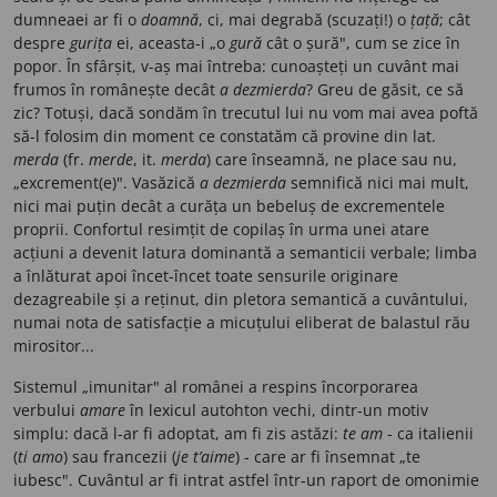
dumneaei ar fi o
doamnă
, ci, mai degrabă (scuzați!) o
țață
; cât
despre
gurița
ei, aceasta-i „o
gură
cât o șură", cum se zice în
popor. În sfârșit, v-aș mai întreba: cunoașteți un cuvânt mai
frumos în românește decât
a dezmierda
? Greu de găsit, ce să
zic? Totuși, dacă sondăm în trecutul lui nu vom mai avea poftă
să-l folosim din moment ce constatăm că provine din lat.
merda
(fr.
merde
, it.
merda
) care înseamnă, ne place sau nu,
„excrement(e)". Vasăzică
a dezmierda
semnifică nici mai mult,
nici mai puțin decât a curăța un bebeluș de excrementele
proprii. Confortul resimțit de copilaș în urma unei atare
acțiuni a devenit latura dominantă a semanticii verbale; limba
a înlăturat apoi încet-încet toate sensurile originare
dezagreabile și a reținut, din pletora semantică a cuvântului,
numai nota de satisfacție a micuțului eliberat de balastul rău
mirositor...
Sistemul „imunitar" al românei a respins încorporarea
verbului
amare
în lexicul autohton vechi, dintr-un motiv
simplu: dacă l-ar fi adoptat, am fi zis astăzi:
te am
- ca italienii
(
ti amo
) sau francezii (
je t’aime
) - care ar fi însemnat „te
iubesc". Cuvântul ar fi intrat astfel într-un raport de omonimie