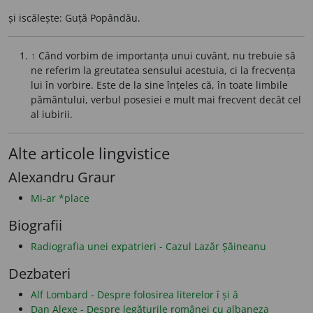
și iscălește: Guță Popândău.
↑
Când vorbim de importanța unui cuvânt, nu trebuie să
ne referim la greutatea sensului acestuia, ci la frecvența
lui în vorbire. Este de la sine înțeles că, în toate limbile
pământului, verbul posesiei e mult mai frecvent decât cel
al iubirii.
Alte articole lingvistice
Alexandru Graur
Mi-ar *place
Biografii
Radiografia unei expatrieri - Cazul Lazăr Șăineanu
Dezbateri
Alf Lombard - Despre folosirea literelor î și â
Dan Alexe - Despre legăturile românei cu albaneza