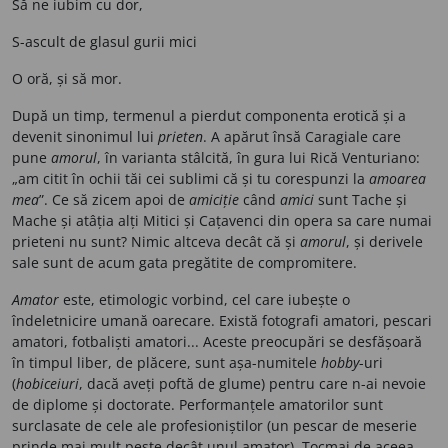
Să ne iubim cu dor,
S-ascult de glasul gurii mici
O oră, și să mor.
După un timp, termenul a pierdut componenta erotică și a
devenit sinonimul lui
prieten
. A apărut însă Caragiale care
pune
amorul
, în varianta stâlcită, în gura lui Rică Venturiano:
„am citit în ochii tăi cei sublimi că și tu corespunzi la
amoarea
mea
”. Ce să zicem apoi de
amiciție
când
amici
sunt Tache și
Mache și atâția alți Mitici și Cațavenci din opera sa care numai
prieteni nu sunt? Nimic altceva decât că și
amorul
, și derivele
sale sunt de acum gata pregătite de compromitere.
Amator
este, etimologic vorbind, cel care iubește o
îndeletnicire umană oarecare. Există fotografi amatori, pescari
amatori, fotbaliști amatori... Aceste preocupări se desfășoară
în timpul liber, de plăcere, sunt așa-numitele
hobby
-uri
(
hobiceiuri
, dacă aveți poftă de glume) pentru care n-ai nevoie
de diplome și doctorate. Performanțele amatorilor sunt
surclasate de cele ale profesioniștilor (un pescar de meserie
prinde mai mult pește decât unul amator). Tocmai de aceea