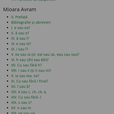
Mioara Avram
0. Prefață
Bibliografie și abrevieri
I. e sau ea?
II. ă sau e?
III. ă sau î?
IV. e sau ie?
IX. i sau î?
V. ea sau ia (și: eai sau iai, eau sau iau)?
VI. h sau c(h) sau k(h)?
VII. Cu sau fără h?
VIII. i sau ii (și ii sau iii)?
X. ia sau iea, iia?
XI. Cu sau fără i final?
XII. î sau â?
XIII. k sau c, ch, ck, q
XIV. Cu sau fără -l
XIX. s sau z?
XV. n sau m
XVI. oa sau ua