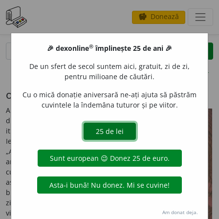
Donează
savings
®
®
🎉 dexonline
împlinește 25 de ani 🎉
caută
search
De un sfert de secol suntem aici, gratuit, zi de zi,
opțiuni
pentru milioane de căutări.
o provocare
Cu o mică donație aniversară ne-ați ajuta să păstrăm
cuvintele la îndemâna tuturor și pe viitor.
Am reprodus, mai înainte, o
discuție telefonică
itinerantă cu domnul Ioan
Iercan, editorialistul ziarului
„Aradul", în urma căreia am
analizat etimologia
cuvântului
rutină
. Zilele
astea, în
Antinevralgic
-ul său
bisăptămânal, temutul
ziarist scrie un articol
vitriolant la adresa
Am donat deja.