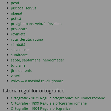
pești
pișcot și servus
plagiat
potică
privighetoare, veioză, Revelion
provocare
rovinietă
rută, derută, rutină
sâmbătă
slavonisme
sunătoare
șapte, săptămână, hebdomadar
turcisme
ține de tenis
vineri
Volvo — o mașină revoluționară
Istoria regulilor ortografice
Ortografie - 1871 Regule ortographice ale limbei romane
Ortografie - 1899 Regulele ortografiei romane
Ortografie - 1904 Regule ortografice