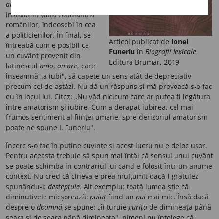
amatorismului
care s-a
instalat în viața cotidiană a
românilor, îndeosebi în cea
a politicienilor. În final, se
Articol publicat de
Ionel
întreabă cum e posibil ca
Funeriu
în
Biografii lexicale
,
un cuvânt provenit din
Editura Brumar, 2019
latinescul
amo
,
amare
, care
înseamnă „a iubi", să capete un sens atât de depreciativ
precum cel de astăzi. Nu dă un răspuns și mă provoacă s-o fac
eu în locul lui. Citez: „Nu văd nicicum care ar putea fi legătura
între amatorism și iubire. Cum a derapat iubirea, cel mai
frumos sentiment al ființei umane, spre derizoriul amatorism
poate ne spune I. Funeriu".
Încerc s-o fac în puține cuvinte și acest lucru nu e deloc ușor.
Pentru aceasta trebuie să spun mai întâi că sensul unui cuvânt
se poate schimba în contrariul lui cand e folosit într-un anume
context. Nu cred că cineva e prea mulțumit dacă-l gratulez
spunându-i:
deșteptule
. Alt exemplu: toată lumea știe că
diminutivele micșorează:
puiuț
fiind un
pui
mai mic. Însă dacă
despre o
doamnă
se spune: „îi turuie
gurița
de dimineața până
seara și de seara până dimineața", nimeni nu înțelege că