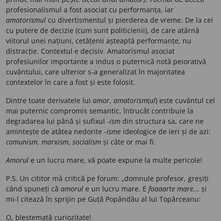
profesionalismul a fost asociat cu performanța, iar
amatorismul
cu divertismentul și pierderea de vreme. De la cei
cu putere de decizie (cum sunt politicienii), de care atârnă
viitorul unei națiuni, cetățenii așteaptă performanțe, nu
distracție. Contextul e decisiv. Amatorismul asociat
profesiunilor importante a indus o puternică notă peiorativă
cuvântului, care ulterior s-a generalizat în majoritatea
contextelor în care a fost și este folosit.
Dintre toate derivatele lui
amor
,
amatorism
(
ul
) este cuvântul cel
mai puternic compromis semantic, întrucât contribuie la
degradarea lui până și sufixul -
ism
din structura sa, care ne
amintește de atâtea nedorite -
isme
ideologice de ieri și de azi:
comunism
,
marxism
,
socialism
și câte or mai fi.
Amorul
e un lucru mare, vă poate expune la multe pericole!
P.S. Un cititor mă critică pe forum: „domnule profesor, greșiți
când spuneți că
amorul
e un lucru mare. E
foaaarte mare
... și
mi-l citează în sprijin pe Guță Popândău al lui Topârceanu:
O, blestemată curiozitate!