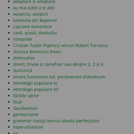
adaptare și adoptare
au mai pățit-o și alții
auspiciu, auspicii
baioneta din Bayonne
capcane semantice
casă, acasă, domiciliu
computer
Cristian Tudor Popescu versus Robert Turcescu
dacisca domnului Roxin
diminutive
divorț, trivial și carrefour sau despre 2, 3 și 4
duminică
errare humanum est, perseverare diabolicum
etimologii populare (I)
etimologii populare (II)
făcliile latine
ficat
Gaudeamus
germanisme
grammar nazi(s) versus idealul perfecțiunii
hiperurbanism
joi