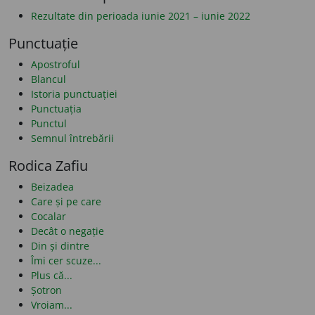
Rezultate din perioada iunie 2021 – iunie 2022
Punctuație
Apostroful
Blancul
Istoria punctuației
Punctuația
Punctul
Semnul întrebării
Rodica Zafiu
Beizadea
Care și pe care
Cocalar
Decât o negație
Din și dintre
Îmi cer scuze...
Plus că...
Șotron
Vroiam...