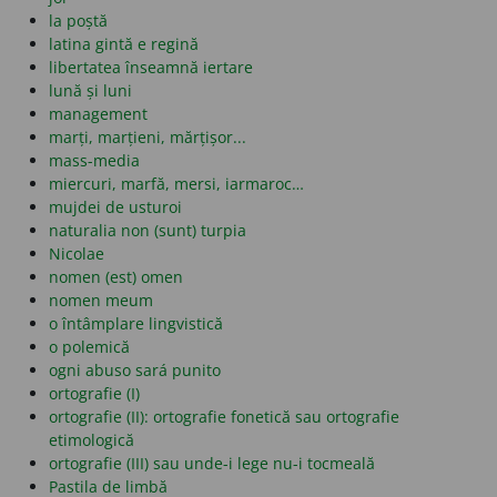
la poștă
latina gintă e regină
libertatea înseamnă iertare
lună și luni
management
marți, marțieni, mărțișor...
mass-media
miercuri, marfă, mersi, iarmaroc…
mujdei de usturoi
naturalia non (sunt) turpia
Nicolae
nomen (est) omen
nomen meum
o întâmplare lingvistică
o polemică
ogni abuso sará punito
ortografie (I)
ortografie (II): ortografie fonetică sau ortografie
etimologică
ortografie (III) sau unde-i lege nu-i tocmeală
Pastila de limbă