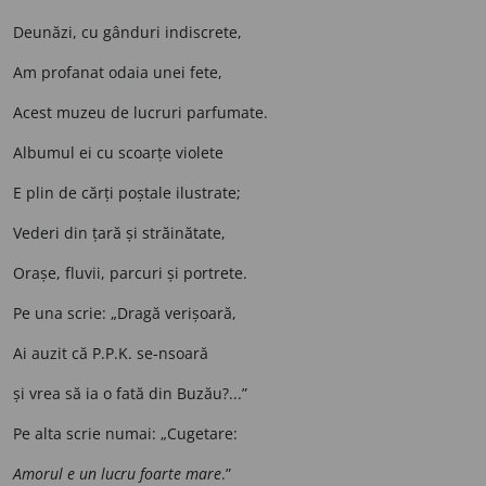
Deunăzi, cu gânduri indiscrete,
Am profanat odaia unei fete,
Acest muzeu de lucruri parfumate.
Albumul ei cu scoarțe violete
E plin de cărți poștale ilustrate;
Vederi din țară și străinătate,
Orașe, fluvii, parcuri și portrete.
Pe una scrie: „Dragă verișoară,
Ai auzit că P.P.K. se-nsoară
și vrea să ia o fată din Buzău?...”
Pe alta scrie numai: „Cugetare:
Amorul e un lucru foarte mare
.”