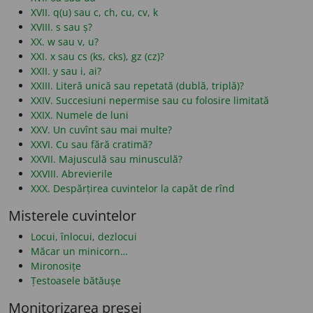
XVII. q(u) sau c, ch, cu, cv, k
XVIII. s sau ș?
XX. w sau v, u?
XXI. x sau cs (ks, cks), gz (cz)?
XXII. y sau i, ai?
XXIII. Literă unică sau repetată (dublă, triplă)?
XXIV. Succesiuni nepermise sau cu folosire limitată
XXIX. Numele de luni
XXV. Un cuvînt sau mai multe?
XXVI. Cu sau fără cratimă?
XXVII. Majusculă sau minusculă?
XXVIII. Abrevierile
XXX. Despărțirea cuvintelor la capăt de rînd
Misterele cuvintelor
Locui, înlocui, dezlocui
Măcar un minicorn…
Mironosițe
Țestoasele bătăușe
Monitorizarea presei