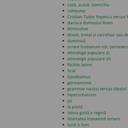
casă, acasă, domiciliu
computer
Cristian Tudor Popescu versus 
dacisca domnului Roxin
diminutive
divorț, trivial și carrefour sau d
duminică
errare humanum est, persever
etimologii populare (I)
etimologii populare (II)
făcliile latine
ficat
Gaudeamus
germanisme
grammar nazi(s) versus idealul 
hiperurbanism
joi
la poștă
latina gintă e regină
libertatea înseamnă iertare
lună și luni