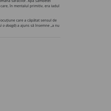
pomană săracilor. Apa Sâmbetei
care, în mentalul primitiv, era Iadul
 locuțiune care a căpătat sensul de
psi o doagă
) a ajuns să însemne „a nu