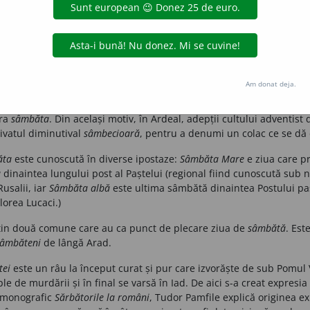
ndul pe englezi de teritoriul continental al Europei. Așa se explică 
liști, conservatori în exces uneori, de obicei ostili inovațiilor venite
eva, glumind, că în Anglia
the only person who likes change is a wet
ură schimbarea este „copilașul umed”). Ca atare englezii, prin
 astăzi fideli vechii variante latinești
Saturni dies
.
Am donat deja.
ă
, limba română a creat câteva derivate, unele din ele sunt azi învec
că nu chiar în exclusivitate, la țară. Evreii din Vechiul Regat, din 
era
sâmbăta
. Din același motiv, în Ardeal, adepții cultului adventist
rivatul diminutival
sâmbecioară
, pentru a denumi un colac ce se d
ăta
este cunoscută în diverse ipostaze:
Sâmbăta Mare
e ziua care p
ă
dinaintea lungului post al Paștelui (regional fiind cunoscută sub
usalii, iar
Sâmbăta albă
este ultima sâmbătă dinaintea Postului pasca
Florea Lucaci.)
uțin două comune care au ca punct de plecare ziua de
sâmbătă
.
Est
âmbăteni
de lângă Arad.
tei
este un râu la început curat și pur care izvorăște de sub Pomul 
e de murdării și în final se varsă în Iad. De aici s-a creat expresia
u monografic
Sărbătorile la români
, Tudor Pamfile explică originea e