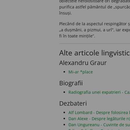
obiectele nefolositoare ori degrada
purifica astfel pământul de „spurcăc
însuși.
Plecând de la aspectul respingător ș
„a dușmăni, a pizmui, a urî”, iar ex
fi în toate mințile”.
Alte articole lingvisti
Alexandru Graur
Mi-ar *place
Biografii
Radiografia unei expatrieri - C
Dezbateri
Alf Lombard - Despre folosirea li
Dan Alexe - Despre legăturile 
Dan Ungureanu - Cuvinte de sub