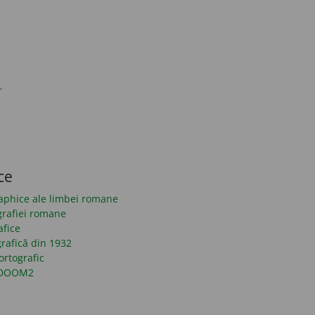
r
ce
raphice ale limbei romane
grafiei romane
afice
rafică din 1932
ortografic
n DOOM2