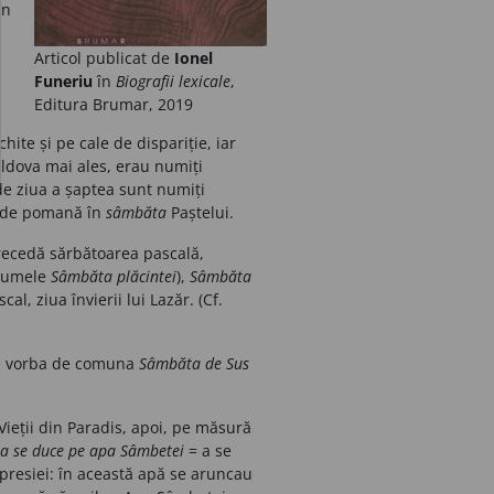
în
Articol publicat de
Ionel
Funeriu
în
Biografii lexicale
,
Editura Brumar, 2019
hite și pe cale de dispariție, iar
Moldova mai ales, erau numiți
 de ziua a șaptea sunt numiți
ă de pomană în
sâmbăta
Paștelui.
recedă sărbătoarea pascală,
 numele
Sâmbăta plăcintei
),
Sâmbăta
l, ziua învierii lui Lazăr. (Cf.
e vorba de comuna
Sâmbăta de Sus
Vieții din Paradis, apoi, pe măsură
a se duce pe apa Sâmbetei
= a se
xpresiei: în această apă se aruncau