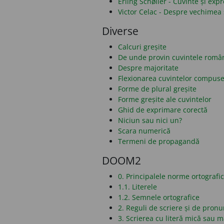
Erling Schøller - Cuvinte și ex
Victor Celac - Despre vechimea 
Diverse
Calcuri greșite
De unde provin cuvintele româ
Despre majoritate
Flexionarea cuvintelor compus
Forme de plural greșite
Forme greșite ale cuvintelor
Ghid de exprimare corectă
Niciun sau nici un?
Scara numerică
Termeni de propagandă
DOOM2
0. Principalele norme ortografi
1.1. Literele
1.2. Semnele ortografice
2. Reguli de scriere și de pronu
3. Scrierea cu literă mică sau 