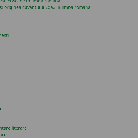
presii obscene în limba română
și originea cuvântului «da» în limba română
nești
e
ce
nțare literară
mare