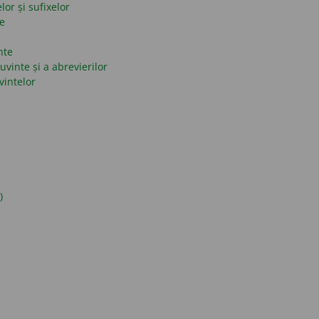
lor și sufixelor
se
nte
uvinte și a abrevierilor
vintelor
)