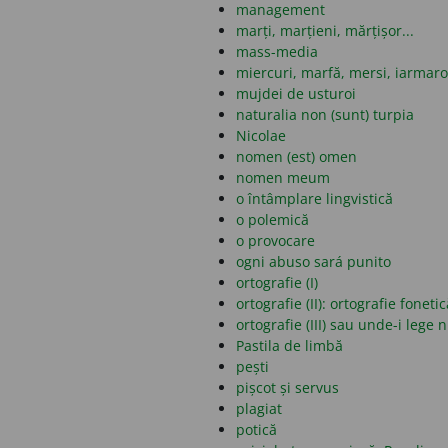
management
marți, marțieni, mărțișor...
mass-media
miercuri, marfă, mersi, iarmar
mujdei de usturoi
naturalia non (sunt) turpia
Nicolae
nomen (est) omen
nomen meum
o întâmplare lingvistică
o polemică
o provocare
ogni abuso sará punito
ortografie (I)
ortografie (II): ortografie fonet
ortografie (III) sau unde-i lege 
Pastila de limbă
pești
pișcot și servus
plagiat
potică