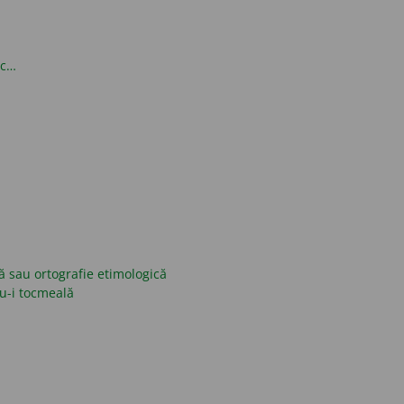
oc…
ică sau ortografie etimologică
nu-i tocmeală