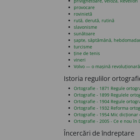
privighetoare, veioză, Revelion
provocare
rovinietă
rută, derută, rutină
slavonisme
sunătoare
șapte, săptămână, hebdomada
turcisme
ține de tenis
vineri
Volvo — o mașină revoluționară
Istoria regulilor ortografi
Ortografie - 1871 Regule ortog
Ortografie - 1899 Regulele orto
Ortografie - 1904 Regule ortogr
Ortografie - 1932 Reforma ortog
Ortografie - 1954 Mic dicționar 
Ortografie - 2005 - Ce e nou î
Încercări de îndreptare