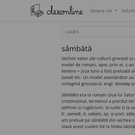
Despre noi
Volunt
®
sâmbătă
Vechile valori ale culturii grecești
model de romani, apoi, prin ei, s-a
hemera
= ziua lunii a fost preluată 
lunedì
etc. Un model asemănător au u
sintagmă grecească: engl.
Monday
și
Sâmbăta
era la romani ziua lui Satur
creștinismul, termenul a pierdut ter
odihnei și rugăciunii, la iudei și la
fr.
samedi
, it.
sabato
, sp. și port.
sáb
am preluat pe
sâmbătă
din vechea s
slavă acest cuvânt tot la limba lati