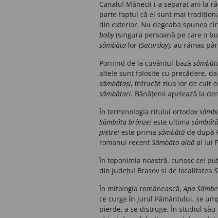
Canalul Mânecii i-a separat ani la râ
parte faptul că ei sunt mai tradiționa
din exterior. Nu degeaba spunea cin
baby
(singura persoană pe care o buc
sâmbăta
lor (
Saturday
), au rămas până
Pornind de la cuvântul-bază
sâmbăt
altele sunt folosite cu precădere, da
sâmbătași
, întrucât ziua lor de cult 
sâmbătari
. Bănățenii apelează la de
În terminologia ritului ortodox
sâmb
Sâmbăta brânzei
este ultima
sâmbăt
pietrei
este prima
sâmbătă
de după R
romanul recent
Sâmbăta albă
al lui 
În toponimia noastră, cunosc cel p
din județul Brașov și de localitatea
S
În mitologia românească,
Apa Sâmbe
ce curge în jurul Pământului, se umpl
pierde, a se distruge. În studiul să