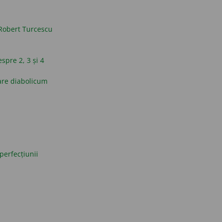
Robert Turcescu
espre 2, 3 și 4
are diabolicum
perfecțiunii