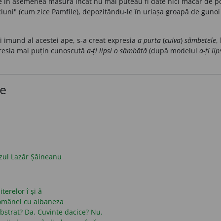
te în asemenea măsură încât nu mai puteau fi date nici măcar de 
iuni" (cum zice Pamfile), depozitându-le în uriașa groapă de gunoi 
i imund al acestei ape, s-a creat expresia
a purta
(
cuiva
)
sâmbetele
,
presia mai puțin cunoscută
a-ți lipsi o sâmbătă
(după modelul
a-ți li
ce
azul Lazăr Șăineanu
terelor î și â
românei cu albaneza
strat? Da. Cuvinte dacice? Nu.