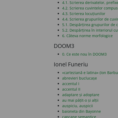
4.1. Scrierea derivatelor, prefixe
4.2. Scrierea cuvintelor compu
4.3. Scrierea locuțiunilor
4.4. Scrierea grupurilor de cuvi
5.1. Despărțirea grupurilor de c
5.2. Despărțirea în interiorul cu
6. Câteva norme morfologice
DOOM3
0. Ce este nou în DOOM3
Ionel Funeriu
«carteziană e latina» (Ion Barbu
abrevieri buclucașe
accentul I
accentul II
adaptare și adoptare
au mai pățit-o și alții
auspiciu, auspicii
baioneta din Bayonne
capcane semantice