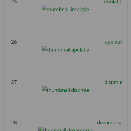
25
imolație
26
apelativ
27
distimie
28
dezamorsa