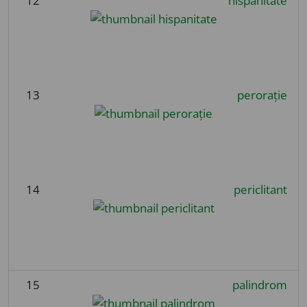
12
hispanitate
13
perorație
14
periclitant
15
palindrom