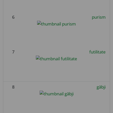
6
purism
7
futilitate
8
găbji