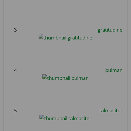
3
gratitudine
4
pulman
5
tălmăcitor