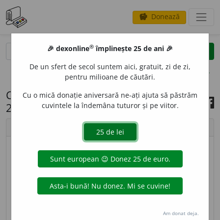
Donează
savings
®
®
🎉 dexonline
împlinește 25 de ani 🎉
caută
search
De un sfert de secol suntem aici, gratuit, zi de zi,
opțiuni
pentru milioane de căutări.
Cuvântul zilei, 3 octombrie
Cu o mică donație aniversară ne-ați ajuta să păstrăm
2018
cuvintele la îndemâna tuturor și pe viitor.
chevron_left
chevron_right
imagine ©
Andrea Homorodean
GRATIT
U
DINE,
gratitudini,
s. f.
Recunoștință. – Din
fr.
gratitude,
lat.
gratitudo, -inis.
sursa:
DEX '09 (2009)
adăugată de
LauraGellner
Am donat deja.