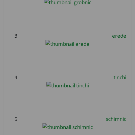
3
erede
4
tinchi
5
schimnic