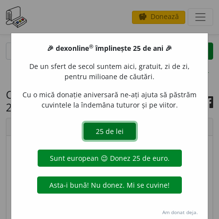
Donează
savings
®
®
🎉 dexonline
împlinește 25 de ani 🎉
caută
search
De un sfert de secol suntem aici, gratuit, zi de zi,
opțiuni
pentru milioane de căutări.
Cuvântul zilei, 19 septembrie
Cu o mică donație aniversară ne-ați ajuta să păstrăm
2020
cuvintele la îndemâna tuturor și pe viitor.
chevron_left
chevron_right
© imagine
Addell Design
ZOGORN
I
vb. v.
alunga, depărta, goni, izgoni,
îndepărta.
sursa:
Sinonime (2002)
adăugată de
siveco
acțiuni
Am donat deja.