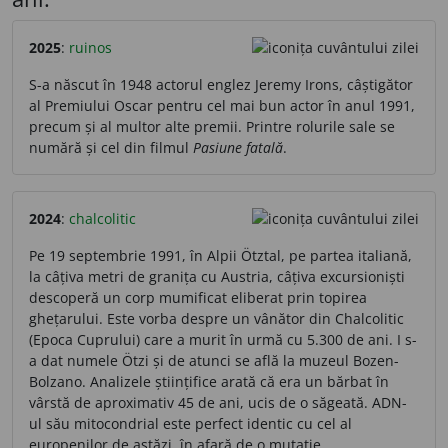
2025
:
ruinos
S-a născut în 1948 actorul englez Jeremy Irons, câștigător
al Premiului Oscar pentru cel mai bun actor în anul 1991,
precum și al multor alte premii. Printre rolurile sale se
numără și cel din filmul
Pasiune fatală
.
2024
:
chalcolitic
Pe 19 septembrie 1991, în Alpii Ötztal, pe partea italiană,
la câțiva metri de granița cu Austria, câțiva excursioniști
descoperă un corp mumificat eliberat prin topirea
ghețarului. Este vorba despre un vânător din Chalcolitic
(Epoca Cuprului) care a murit în urmă cu 5.300 de ani. I s-
a dat numele Ötzi și de atunci se află la muzeul Bozen-
Bolzano. Analizele științifice arată că era un bărbat în
vârstă de aproximativ 45 de ani, ucis de o săgeată. ADN-
ul său mitocondrial este perfect identic cu cel al
europenilor de astăzi, în afară de o mutație.