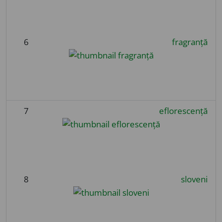
6
fragranță
7
eflorescență
8
sloveni