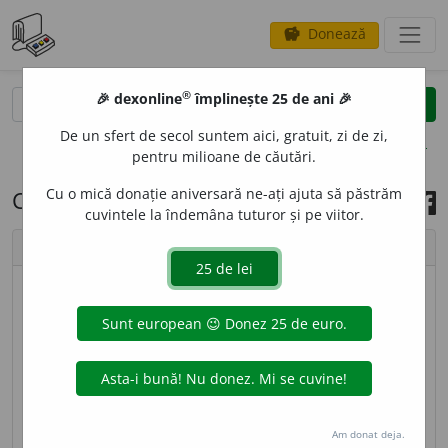
Donează
savings
®
®
🎉 dexonline
împlinește 25 de ani 🎉
caută
search
De un sfert de secol suntem aici, gratuit, zi de zi,
opțiuni
pentru milioane de căutări.
Cu o mică donație aniversară ne-ați ajuta să păstrăm
Cuvântul zilei, 28 aprilie 2021
cuvintele la îndemâna tuturor și pe viitor.
chevron_left
chevron_right
© imagine
Livia Pleșca
ERGONOM
I
E
s. f.
Disciplină care se ocupă cu
studiul condițiilor de muncă în vederea realizării
unei adaptări optime a omului la acestea. – Din
fr.
ergonomie.
Am donat deja.