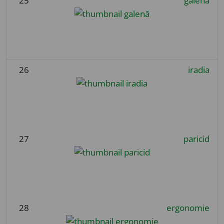
25
galenă
26
iradia
27
paricid
28
ergonomie