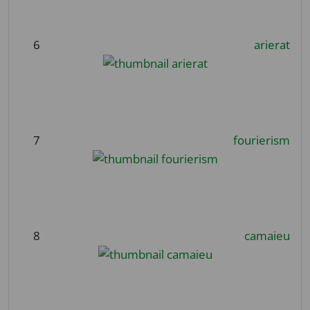
6
arierat
7
fourierism
8
camaieu