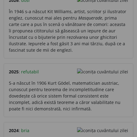
2026
:
dosi
În 1946 s-a născut Kit Williams, artist, scriitor și ilustrator
englez, cunoscut mai ales pentru
Masquerade
, prima
carte care a pus în scenă o vânătoare de comori: aceasta
îi propunea cititorului să găsească un iepure de aur
încrustat cu o bijuterie prin rezolvarea unor ghicitori
ilustrate. Iepurele a fost găsit 3 ani mai târziu, după ce a
fascinat sute de mii de englezi.
2025
:
refutabil
S-a născut în 1906 Kurt Gödel, matematician austriac,
cunoscut pentru teorema de incompletitudine care
dovedește că orice sistem formal consistent este
incomplet, adică există teoreme a căror valabilitate nu
poate fi nici demonstrată, nici infirmată.
2024
:
bria