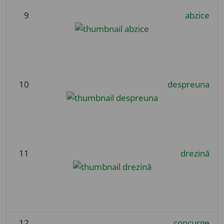
9
abzice
10
despreuna
11
drezină
12
concurge