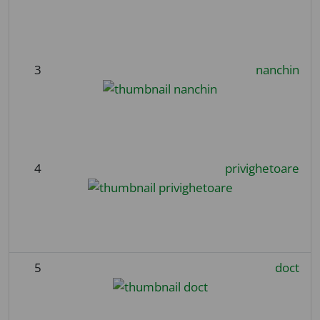
3
nanchin
4
privighetoare
5
doct