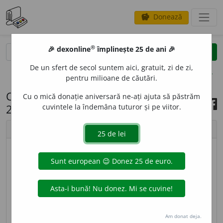
Donează
savings
®
®
🎉 dexonline
împlinește 25 de ani 🎉
caută
search
De un sfert de secol suntem aici, gratuit, zi de zi,
opțiuni
pentru milioane de căutări.
Cuvântul zilei, 30 septembrie
Cu o mică donație aniversară ne-ați ajuta să păstrăm
2022
cuvintele la îndemâna tuturor și pe viitor.
chevron_left
chevron_right
© imagine
Tiberiu
SIEVERT
(de la numele fizicianului suedez Rolf
Sievert, 1896-1966), în Sistemul internațional de
unități (SI), unitate de măsură pentru doza
Am donat deja.