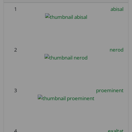
1
abisal
2
nerod
3
proeminent
4
exaltat