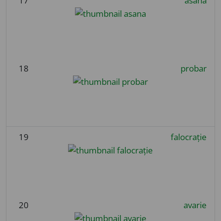
17
asana
18
probar
19
falocrație
20
avarie