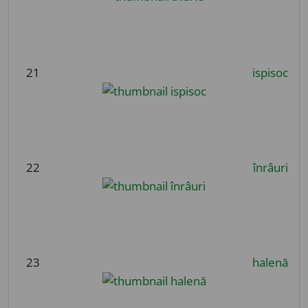
21
ispisoc
22
înrâuri
23
halenă