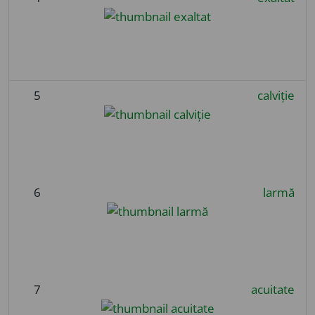
5
calviție
6
larmă
7
acuitate