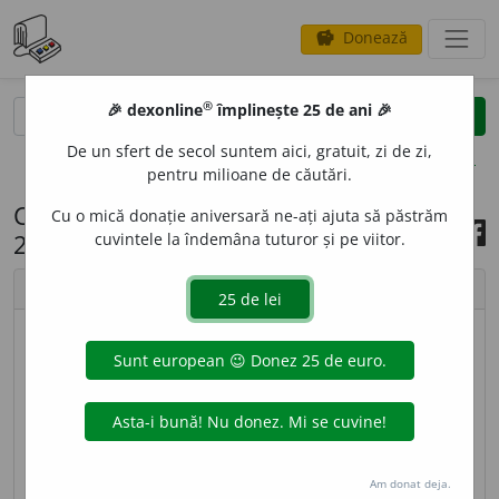
Donează
savings
®
®
🎉 dexonline
împlinește 25 de ani 🎉
caută
search
De un sfert de secol suntem aici, gratuit, zi de zi,
opțiuni
pentru milioane de căutări.
Cuvântul zilei, 12 noiembrie
Cu o mică donație aniversară ne-ați ajuta să păstrăm
2022
cuvintele la îndemâna tuturor și pe viitor.
chevron_left
chevron_right
© imagine
Ștefania
ÎNDĂRĂTNIC
I
,
îndărătnicesc,
vb.
IV.
Refl.
A stărui cu
încăpățânare într-o atitudine; a se încăpățâna;
p.
ext.
a persevera. – Din
îndărătnic.
Am donat deja.