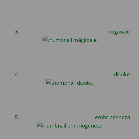
3
măgăoaie
4
disolut
5
embriogeneză