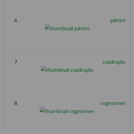
6
părtini
7
cvadruplu
8
cognomen