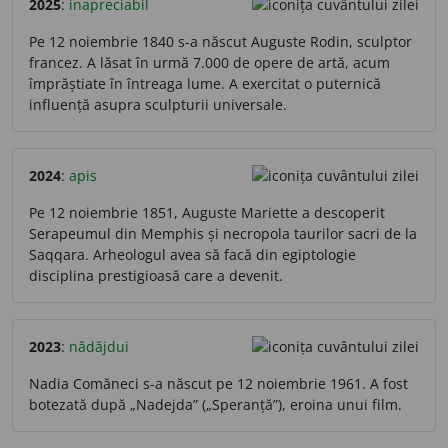
2025
:
inapreciabil
Pe 12 noiembrie 1840 s-a născut Auguste Rodin, sculptor
francez. A lăsat în urmă 7.000 de opere de artă, acum
împrăștiate în întreaga lume. A exercitat o puternică
influență asupra sculpturii universale.
2024
:
apis
Pe 12 noiembrie 1851, Auguste Mariette a descoperit
Serapeumul din Memphis și necropola taurilor sacri de la
Saqqara. Arheologul avea să facă din egiptologie
disciplina prestigioasă care a devenit.
2023
:
nădăjdui
Nadia Comăneci s-a născut pe 12 noiembrie 1961. A fost
botezată după „Nadejda” („Speranță”), eroina unui film.