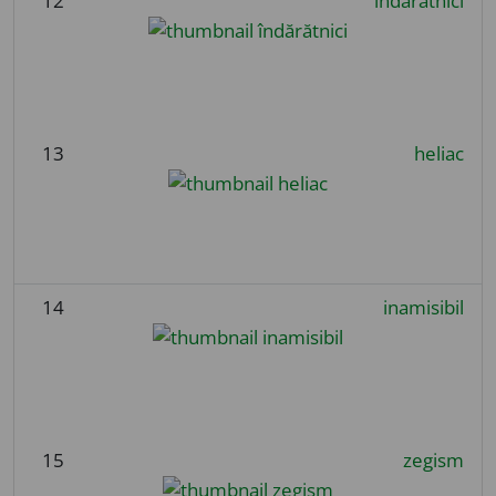
12
îndărătnici
13
heliac
14
inamisibil
15
zegism