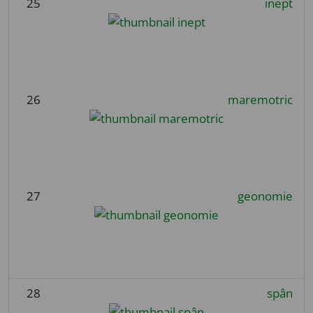
25
inept
26
maremotric
27
geonomie
28
spân