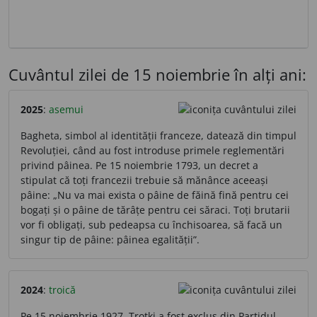
Cuvântul zilei de 15 noiembrie în alți ani:
2025
:
asemui
Bagheta, simbol al identității franceze, datează din timpul
Revoluției, când au fost introduse primele reglementări
privind pâinea. Pe 15 noiembrie 1793, un decret a
stipulat că toți francezii trebuie să mănânce aceeași
pâine: „Nu va mai exista o pâine de făină fină pentru cei
bogați și o pâine de tărâțe pentru cei săraci. Toți brutarii
vor fi obligați, sub pedeapsa cu închisoarea, să facă un
singur tip de pâine: pâinea egalității”.
2024
:
troică
Pe 15 noiembrie 1927, Troțki a fost exclus din Partidul