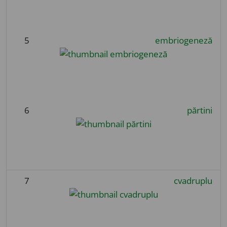
5
embriogeneză
6
părtini
7
cvadruplu