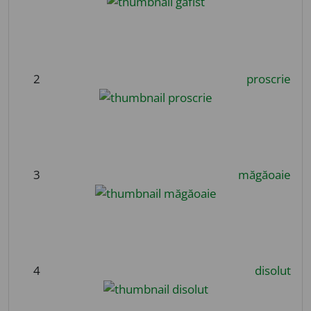
2
proscrie
3
măgăoaie
4
disolut