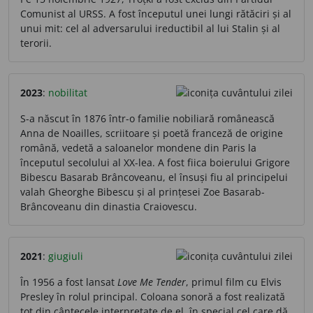
Comunist al URSS. A fost începutul unei lungi rătăciri și al
unui mit: cel al adversarului ireductibil al lui Stalin și al
terorii.
2023
:
nobilitat
S-a născut în 1876 într-o familie nobiliară românească
Anna de Noailles, scriitoare și poetă franceză de origine
română, vedetă a saloanelor mondene din Paris la
începutul secolului al XX-lea. A fost fiica boierului Grigore
Bibescu Basarab Brâncoveanu, el însuși fiu al principelui
valah Gheorghe Bibescu și al prințesei Zoe Basarab-
Brâncoveanu din dinastia Craiovescu.
2021
:
giugiuli
În 1956 a fost lansat
Love Me Tender
, primul film cu Elvis
Presley în rolul principal. Coloana sonoră a fost realizată
tot din cântecele interpretate de el, în special cel care dă