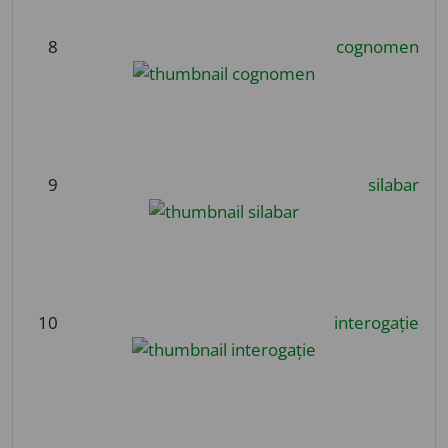
8
cognomen
9
silabar
10
interogație