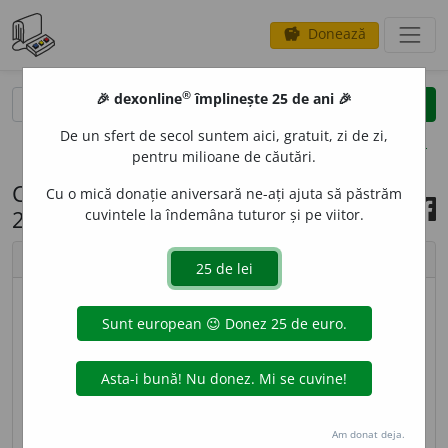
Donează
savings
®
®
🎉 dexonline
împlinește 25 de ani 🎉
caută
search
De un sfert de secol suntem aici, gratuit, zi de zi,
opțiuni
pentru milioane de căutări.
Cuvântul zilei, 15 noiembrie
Cu o mică donație aniversară ne-ați ajuta să păstrăm
2022
cuvintele la îndemâna tuturor și pe viitor.
chevron_left
chevron_right
imagine ©
Andrea Homorodean
3
zeg
i
sm
sn
[
At:
DN
/
V:
zegh
i
sm
/
Pl
: ? /
E:
eg
z
(
ero
)
e
(
conomic
)
g
(
rowth
) +
-ism
] Teorie filozofico-
economică de esență neomalthusianistă limitativă,
Am donat deja.