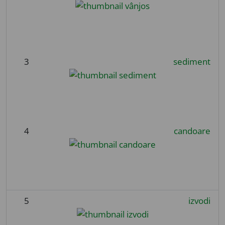
3
sediment
4
candoare
5
izvodi