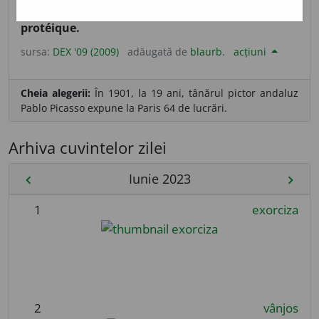
aparține protidei sau proteinei. [
Pr.
:
-te-ic
] – Din
fr.
protéique.
sursa:
DEX '09 (2009)
adăugată de
blaurb.
acțiuni
Cheia alegerii:
În 1901, la 19 ani, tânărul pictor andaluz
Pablo Picasso expune la Paris 64 de lucrări.
Arhiva cuvintelor zilei
Iunie 2023
chevron_left
chevron_right
1
exorciza
2
vânjos