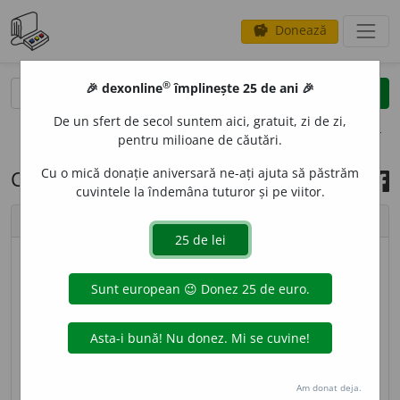
Donează
savings
®
®
🎉 dexonline
împlinește 25 de ani 🎉
caută
search
De un sfert de secol suntem aici, gratuit, zi de zi,
opțiuni
pentru milioane de căutări.
Cu o mică donație aniversară ne-ați ajuta să păstrăm
Cuvântul zilei, 24 iunie 2023
cuvintele la îndemâna tuturor și pe viitor.
chevron_left
chevron_right
© imagine
Ștefania
PROT
E
IC, -Ă,
proteici, -ce,
adj.
1.
Cu caracter
schimbător, variabil. ♦ (Despre unele substanțe)
Care își schimbă necontenit forma; nestatornic.
2.
(
Biol.
) Care se referă la protide sau la proteine, care
Am donat deja.