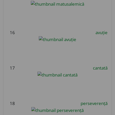
16
avuție
17
cantată
18
perseverență