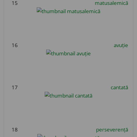
15
matusalemică
16
avuție
17
cantată
18
perseverență