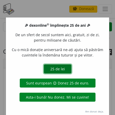
Donează
savings
®
®
🎉 dexonline
împlinește 25 de ani 🎉
caută
search
De un sfert de secol suntem aici, gratuit, zi de zi,
opțiuni
pentru milioane de căutări.
Cu o mică donație aniversară ne-ați ajuta să păstrăm
Cuvântul zilei, 25 iunie 2023
cuvintele la îndemâna tuturor și pe viitor.
chevron_left
chevron_right
imagine ©
Cristina Monea
ETEROG
E
N, -Ă,
eterogeni, -e,
adj.
1.
(Despre
elementele unui întreg) Diferit, felurit, deosebit;
(despre un întreg) compus din elemente diferite. ♦
Cu origine sau proveniență deosebită.
2.
(
Înv.
; în
Am donat deja.