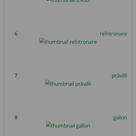
6
reîntronare
7
prăvăli
8
galion