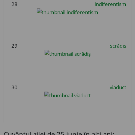
28
indiferentism
29
scrădiș
30
viaduct
Cuvântul zilei de 25 iunie în alți ani: