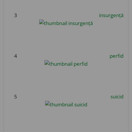
3
insurgență
4
perfid
5
suicid