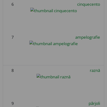
6
cinquecento
7
ampelografie
8
raznă
9
pârjoli