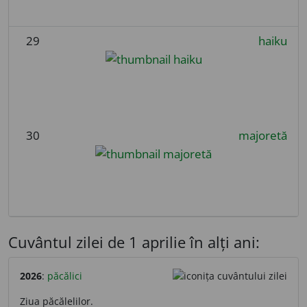
29
haiku
30
majoretă
Cuvântul zilei de 1 aprilie în alți ani:
2026
:
păcălici
Ziua păcălelilor.