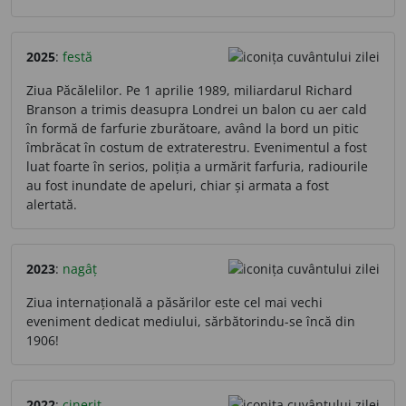
2025
:
festă
Ziua Păcălelilor. Pe 1 aprilie 1989, miliardarul Richard
Branson a trimis deasupra Londrei un balon cu aer cald
în formă de farfurie zburătoare, având la bord un pitic
îmbrăcat în costum de extraterestru. Evenimentul a fost
luat foarte în serios, poliția a urmărit farfuria, radiourile
au fost inundate de apeluri, chiar și armata a fost
alertată.
2023
:
nagâț
Ziua internațională a păsărilor este cel mai vechi
eveniment dedicat mediului, sărbătorindu-se încă din
1906!
2022
:
cinerit