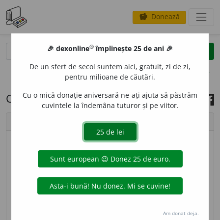
Donează
savings
®
®
🎉 dexonline
împlinește 25 de ani 🎉
caută
search
De un sfert de secol suntem aici, gratuit, zi de zi,
opțiuni
pentru milioane de căutări.
Cu o mică donație aniversară ne-ați ajuta să păstrăm
Cuvântul zilei, 1 aprilie 2024
cuvintele la îndemâna tuturor și pe viitor.
chevron_left
chevron_right
imagine ©
Andrea Homorodean
COH
O
RTĂ,
cohorte,
s. f.
(La romani) Unitate de
infanterie egală cu a zecea parte dintr-o legiune. ♦
Fig.
Mulțime, ceată. – Din
lat.
cohors, -tis.
Am donat deja.
sursa:
DEX '09 (2009)
adăugată de
LauraGellner