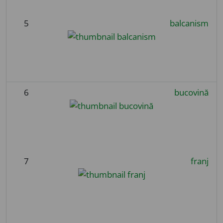
5
balcanism
6
bucovină
7
franj