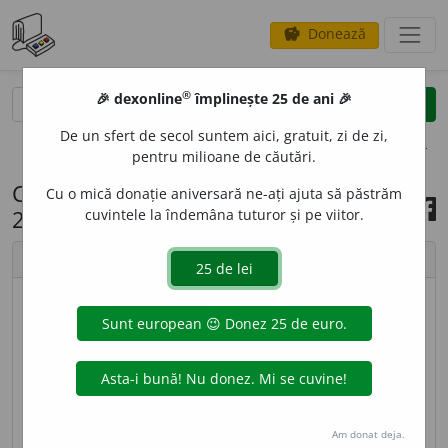
Donează
savings
®
®
🎉 dexonline
împlinește 25 de ani 🎉
caută
search
De un sfert de secol suntem aici, gratuit, zi de zi,
opțiuni
pentru milioane de căutări.
Cuvântul zilei, 5 octombrie
Cu o mică donație aniversară ne-ați ajuta să păstrăm
2025
cuvintele la îndemâna tuturor și pe viitor.
chevron_left
chevron_right
imagine ©
Andrea Homorodean
BALCAN
I
SM,
balcanisme,
s. n.
1.
(Adesea
depr.
)
Complex de trăsături ale modului de viață, ale
mentalității și culturii balcanice.
2.
Cuvânt sau
Am donat deja.