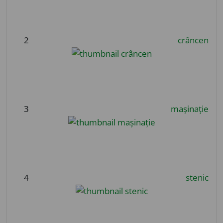
2
crâncen
3
mașinație
4
stenic