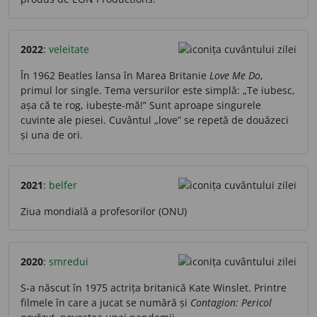
2022
:
veleitate
În 1962 Beatles lansa în Marea Britanie
Love Me Do
,
primul lor single. Tema versurilor este simplă: „Te iubesc,
așa că te rog, iubește-mă!” Sunt aproape singurele
cuvinte ale piesei. Cuvântul „love” se repetă de douăzeci
și una de ori.
2021
:
belfer
Ziua mondială a profesorilor (ONU)
2020
:
smredui
S-a născut în 1975 actrița britanică Kate Winslet. Printre
filmele în care a jucat se numără și
Contagion: Pericol