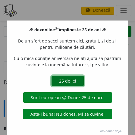
Donează
savings
®
®
🎉 dexonline
împlinește 25 de ani 🎉
caută
clear
search
De un sfert de secol suntem aici, gratuit, zi de zi,
opțiuni
pentru milioane de căutări.
Cu o mică donație aniversară ne-ați ajuta să păstrăm
cuvintele la îndemâna tuturor și pe viitor.
definiții (1)
Definiția cu ID-ul 525068:
Argou
a lua
(
pe cineva
)
la încins
expr.
a bate (
pe cineva
).
Am donat deja.