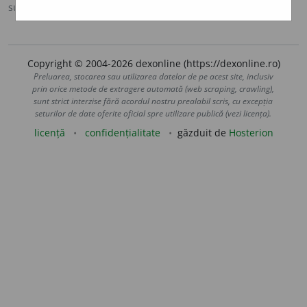
sursa:
Argou (2007)
adăugată de
blaurb.
acțiuni
Copyright © 2004-2026 dexonline (https://dexonline.ro)
Preluarea, stocarea sau utilizarea datelor de pe acest site, inclusiv
prin orice metode de extragere automată (web scraping, crawling),
sunt strict interzise fără acordul nostru prealabil scris, cu excepția
seturilor de date oferite oficial spre utilizare publică (vezi licența).
licență
confidențialitate
găzduit de
Hosterion