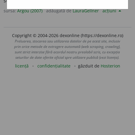
surprindere
sursa:
Argou (2007)
adăugată de
LauraGellner
acțiuni
Copyright © 2004-2026 dexonline (https://dexonline.ro)
Preluarea, stocarea sau utilizarea datelor de pe acest site, inclusiv
prin orice metode de extragere automată (web scraping, crawling),
sunt strict interzise fără acordul nostru prealabil scris, cu excepția
seturilor de date oferite oficial spre utilizare publică (vezi licența).
licență
confidențialitate
găzduit de
Hosterion