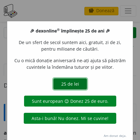
Donează
savings
®
®
🎉 dexonline
împlinește 25 de ani 🎉
caută
clear
search
De un sfert de secol suntem aici, gratuit, zi de zi,
opțiuni
pentru milioane de căutări.
Cu o mică donație aniversară ne-ați ajuta să păstrăm
cuvintele la îndemâna tuturor și pe viitor.
definiții (1)
Definiția cu ID-ul 553258:
Argou
a lua
(pe cineva)
ca din oală
expr.
a lua
(pe cineva)
prin
Am donat deja.