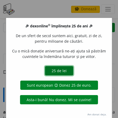
Donează
savings
®
®
🎉 dexonline
împlinește 25 de ani 🎉
caută
clear
search
De un sfert de secol suntem aici, gratuit, zi de zi,
opțiuni
pentru milioane de căutări.
Cu o mică donație aniversară ne-ați ajuta să păstrăm
cuvintele la îndemâna tuturor și pe viitor.
definiții (1)
Definiția cu ID-ul 539845:
Argou
a-i stinge
(
cuiva
)
lampa
expr.
a-i da (
cuiva
) peste ochi, a
Am donat deja.