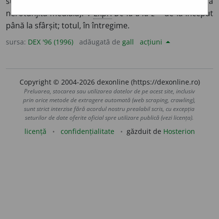
sunetul notat cu această literă (vocală deschisă
nerotunjită medială). ◊
Expr.
De la a la z
= de la început
până la sfârșit; totul, în întregime.
sursa:
DEX '96 (1996)
adăugată de
gall
acțiuni
Copyright © 2004-2026 dexonline (https://dexonline.ro)
Preluarea, stocarea sau utilizarea datelor de pe acest site, inclusiv
prin orice metode de extragere automată (web scraping, crawling),
sunt strict interzise fără acordul nostru prealabil scris, cu excepția
seturilor de date oferite oficial spre utilizare publică (vezi licența).
licență
confidențialitate
găzduit de
Hosterion