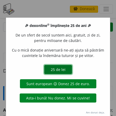
Donează
savings
®
®
🎉 dexonline
împlinește 25 de ani 🎉
caută
clear
search
De un sfert de secol suntem aici, gratuit, zi de zi,
opțiuni
pentru milioane de căutări.
Cu o mică donație aniversară ne-ați ajuta să păstrăm
cuvintele la îndemâna tuturor și pe viitor.
pronunție
(50)
volume_up
definiții (1)
Definiția cu ID-ul 5:
Explicative DEX
1
A
s. m.
invar.
Prima literă a alfabetului limbii române;
Am donat deja.