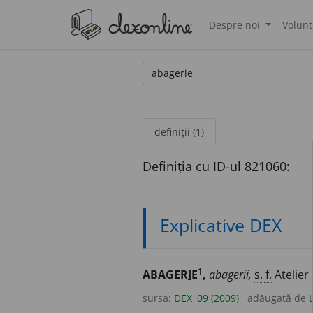
Despre noi
Volunt
®
definiții (1)
Definiția cu ID-ul 821060:
Explicative DEX
1
ABAGER
I
E
,
abagerii,
s. f.
Atelier
sursa:
DEX '09 (2009)
adăugată de