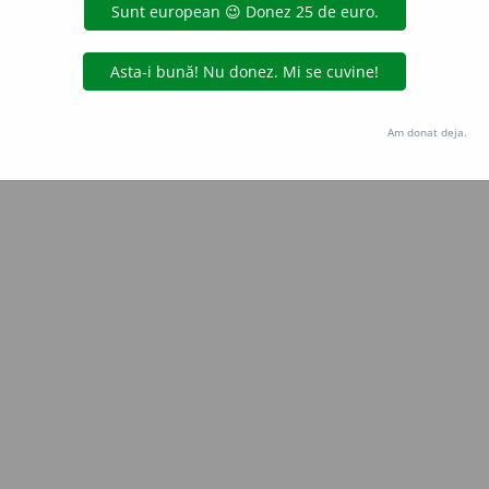
Copyright © 2004-2026 dexonline (https://dexonline.ro)
area datelor de pe acest site, inclusiv prin orice metode de extragere automată (web s
dul nostru prealabil scris, cu excepția seturilor de date oferite oficial spre utilizare pub
Am donat deja.
licență
confidențialitate
găzduit de
Hosterion