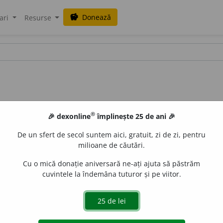
Donează
savings
ari
Resurse
®
🎉 dexonline
împlinește 25 de ani 🎉
De un sfert de secol suntem aici, gratuit, zi de zi, pentru
milioane de căutări.
Cu o mică donație aniversară ne-ați ajuta să păstrăm
cuvintele la îndemâna tuturor și pe viitor.
2
 sau industrie de (haine de) aba
. –
Abagiu
+
suf.
-ărie.
LauraGellner
acțiuni