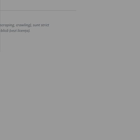
craping, crawling), sunt strict
lică (vezi licența).