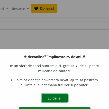
Donează
savings
ari
Resurse
®
🎉 dexonline
împlinește 25 de ani 🎉
De un sfert de secol suntem aici, gratuit, zi de zi, pentru
milioane de căutări.
Cu o mică donație aniversară ne-ați ajuta să păstrăm
cuvintele la îndemâna tuturor și pe viitor.
v fixat în jurul unei lămpi destinat să dirijeze lumina într-o 