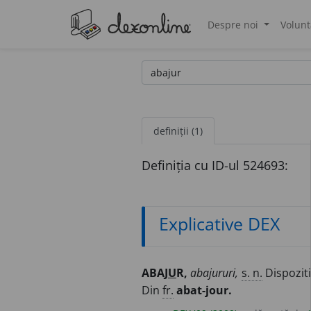
Despre noi
Volunt
®
definiții (1)
Definiția cu ID-ul 524693:
Explicative DEX
ABAJ
U
R,
abajururi,
s. n.
Dispoziti
Din
fr.
abat-jour.