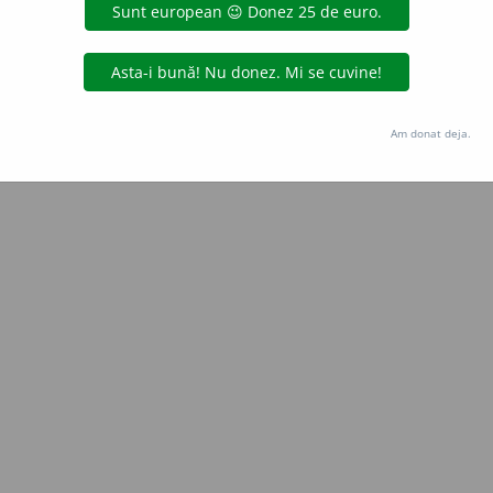
CristinaDianaN
acțiuni
Copyright © 2004-2026 dexonline (https://dexonline.ro)
area datelor de pe acest site, inclusiv prin orice metode de extragere automată (web s
Am donat deja.
dul nostru prealabil scris, cu excepția seturilor de date oferite oficial spre utilizare pub
licență
confidențialitate
găzduit de
Hosterion