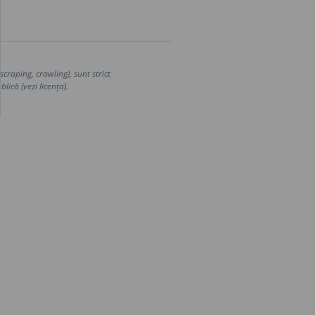
craping, crawling), sunt strict
lică (vezi licența).