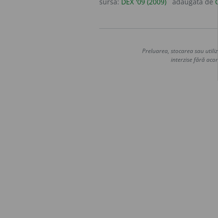
sursa:
DEX '09 (2009)
adăugată de
Preluarea, stocarea sau utiliz
interzise fără acor