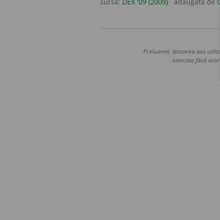
sursa:
DEX '09 (2009)
adăugată de
Preluarea, stocarea sau utiliz
interzise fără acor