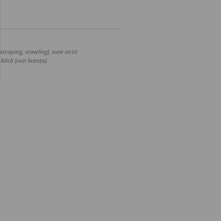
craping, crawling), sunt strict
lică (vezi licența).