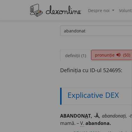
Despre noi
Volunt
®
pronunție
(50)
volume_up
definiții (1)
Definiția cu ID-ul 524695:
Explicative DEX
ABANDON
A
T, -Ă,
abandonați, -t
mamă. –
V.
abandona.