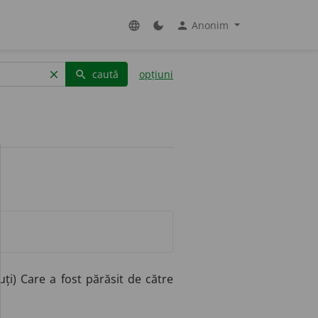
Anonim
language
dark_mode
person
caută
opțiuni
clear
search
ți) Care a fost părăsit de către