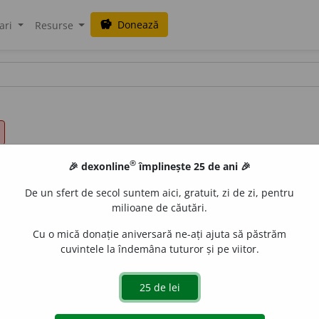
Donează
savings
ari
Resurse
®
🎉 dexonline
împlinește 25 de ani 🎉
De un sfert de secol suntem aici, gratuit, zi de zi, pentru
milioane de căutări.
Cu o mică donație aniversară ne-ați ajuta să păstrăm
cuvintele la îndemâna tuturor și pe viitor.
e,
adj.
Care a fost părăsit. ♦
Spec.
(Despre copii nou-născu