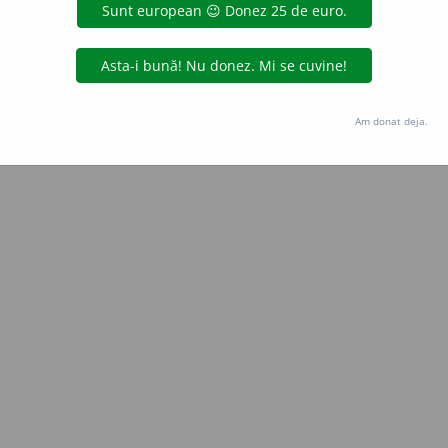
CristinaDianaN
acțiuni
Copyright © 2004-2026 dexonline (https://dexonline.ro)
area datelor de pe acest site, inclusiv prin orice metode de extragere automată (web s
Am donat deja.
dul nostru prealabil scris, cu excepția seturilor de date oferite oficial spre utilizare pub
licență
confidențialitate
găzduit de
Hosterion