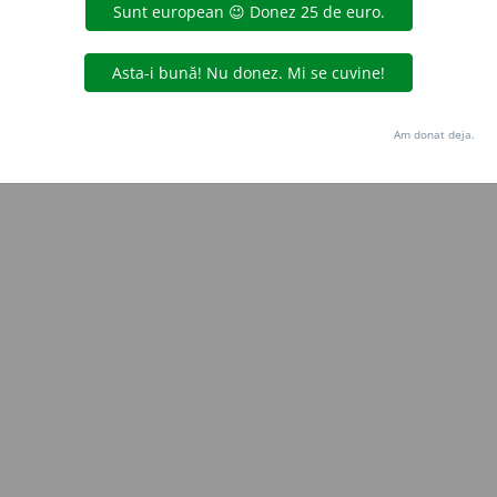
Copyright © 2004-2026 dexonline (https://dexonline.ro)
area datelor de pe acest site, inclusiv prin orice metode de extragere automată (web s
dul nostru prealabil scris, cu excepția seturilor de date oferite oficial spre utilizare pub
Am donat deja.
licență
confidențialitate
găzduit de
Hosterion