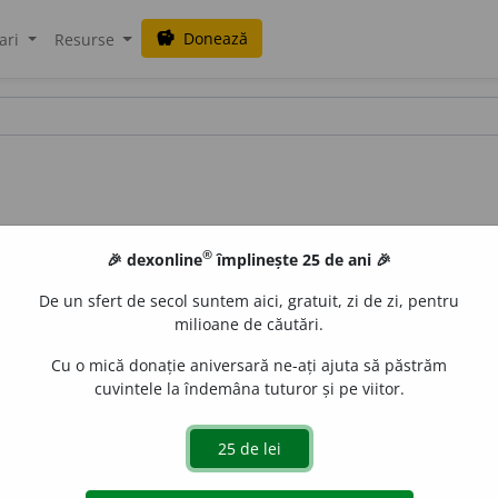
Donează
savings
ari
Resurse
®
🎉 dexonline
împlinește 25 de ani 🎉
De un sfert de secol suntem aici, gratuit, zi de zi, pentru
milioane de căutări.
Cu o mică donație aniversară ne-ați ajuta să păstrăm
cuvintele la îndemâna tuturor și pe viitor.
 1 sg.
aber
e
z
, 3
abere
a
ză
; conj. prez. 1 sg.
să aber
e
z
, 3
să aber
e
Anca Alexandru
acțiuni