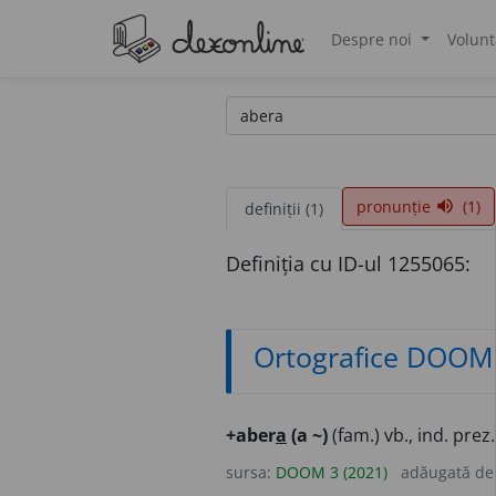
Despre noi
Volunt
®
pronunție
(1)
volume_up
definiții (1)
Definiția cu ID-ul 1255065:
Ortografice DOOM
+aber
a
(a ~)
(fam.) vb., ind. prez.
sursa:
DOOM 3 (2021)
adăugată d