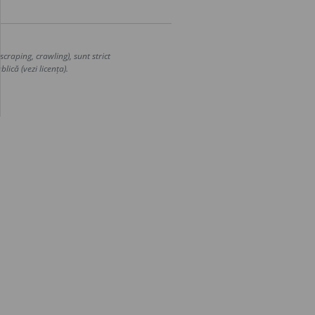
craping, crawling), sunt strict
lică (vezi licența).