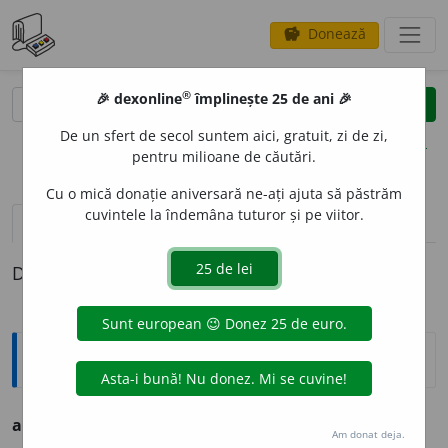
Donează
savings
®
®
🎉 dexonline
împlinește 25 de ani 🎉
caută
clear
search
De un sfert de secol suntem aici, gratuit, zi de zi,
opțiuni
pentru milioane de căutări.
Cu o mică donație aniversară ne-ați ajuta să păstrăm
cuvintele la îndemâna tuturor și pe viitor.
pronunție
(50)
volume_up
definiții (1)
Definiția cu ID-ul 219536:
Ortografice DOOM
abi
a
adv. (sil.
-bia
)
Am donat deja.