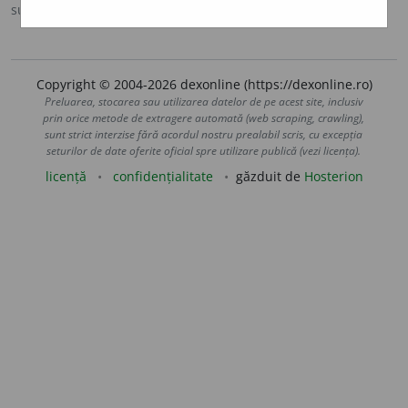
sursa:
Ortografic (2002)
adăugată de
siveco
acțiuni
Copyright © 2004-2026 dexonline (https://dexonline.ro)
Preluarea, stocarea sau utilizarea datelor de pe acest site, inclusiv
prin orice metode de extragere automată (web scraping, crawling),
sunt strict interzise fără acordul nostru prealabil scris, cu excepția
seturilor de date oferite oficial spre utilizare publică (vezi licența).
licență
confidențialitate
găzduit de
Hosterion