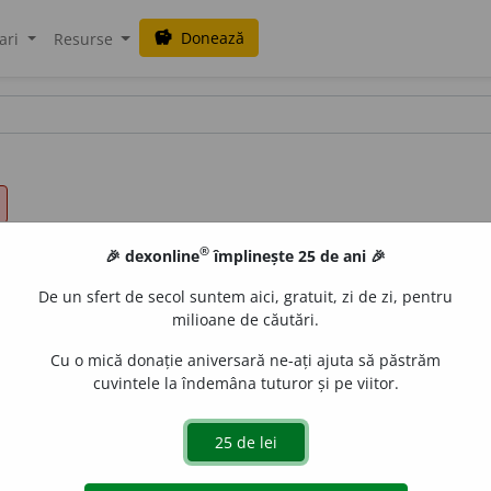
Donează
savings
ari
Resurse
®
🎉 dexonline
împlinește 25 de ani 🎉
De un sfert de secol suntem aici, gratuit, zi de zi, pentru
milioane de căutări.
Cu o mică donație aniversară ne-ați ajuta să păstrăm
cuvintele la îndemâna tuturor și pe viitor.
șmecherii) pl.
abilități
de
siveco
acțiuni