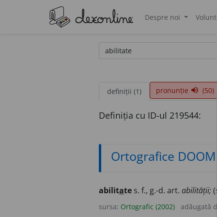
Despre noi
Volunt
®
pronunție
(50)
volume_up
definiții (1)
Definiția cu ID-ul 219544:
Ortografice DOOM
abilit
a
te
s. f., g.-d. art.
abilității;
(
sursa:
Ortografic (2002)
adăugată 