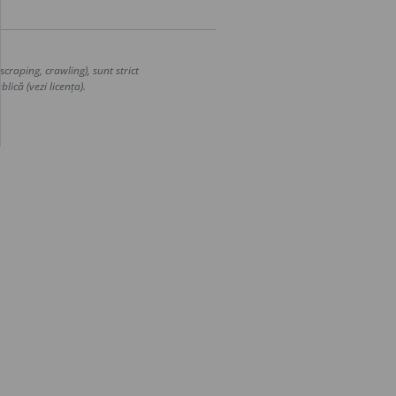
craping, crawling), sunt strict
lică (vezi licența).