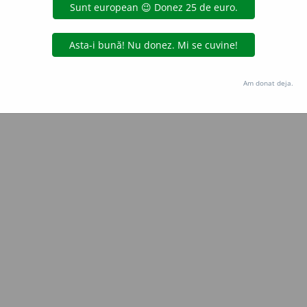
Copyright © 2004-2026 dexonline (https://dexonline.ro)
area datelor de pe acest site, inclusiv prin orice metode de extragere automată (web s
dul nostru prealabil scris, cu excepția seturilor de date oferite oficial spre utilizare pub
Am donat deja.
licență
confidențialitate
găzduit de
Hosterion