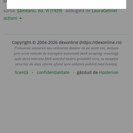
cereștile abisuri
AL.
sursa:
Șăineanu, ed. VI (1929)
adăugată de
LauraGellner
acțiuni
Copyright © 2004-2026 dexonline (https://dexonline.ro)
Preluarea, stocarea sau utilizarea datelor de pe acest site, inclusiv
prin orice metode de extragere automată (web scraping, crawling),
sunt strict interzise fără acordul nostru prealabil scris, cu excepția
seturilor de date oferite oficial spre utilizare publică (vezi licența).
licență
confidențialitate
găzduit de
Hosterion