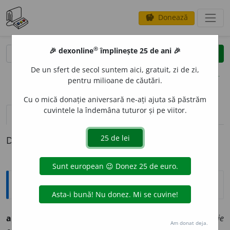
Donează
savings
®
®
🎉 dexonline
împlinește 25 de ani 🎉
caută
clear
search
De un sfert de secol suntem aici, gratuit, zi de zi,
opțiuni
pentru milioane de căutări.
Cu o mică donație aniversară ne-ați ajuta să păstrăm
cuvintele la îndemâna tuturor și pe viitor.
pronunție
(4)
volume_up
definiții (1)
Definiția cu ID-ul 783928:
Explicative DEX
abis
n. prăpastie foarte adâncă; fig.
umple de văpaie
Am donat deja.