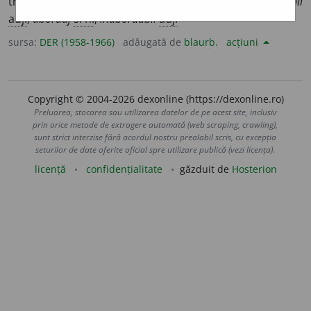
trata o problemă. <
Fr.
aborder.
–
Der.
(din
fr.
)
abordabil
adj.
;
abordaj
s. n.
;
inabordabil
adj.
sursa:
DER (1958-1966)
adăugată de
blaurb.
acțiuni
Copyright © 2004-2026 dexonline (https://dexonline.ro)
Preluarea, stocarea sau utilizarea datelor de pe acest site, inclusiv
prin orice metode de extragere automată (web scraping, crawling),
sunt strict interzise fără acordul nostru prealabil scris, cu excepția
seturilor de date oferite oficial spre utilizare publică (vezi licența).
licență
confidențialitate
găzduit de
Hosterion