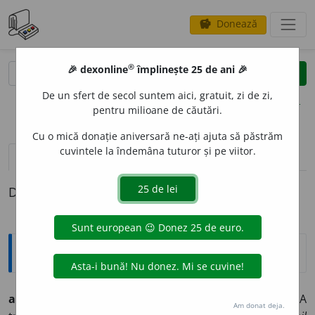
Donează
savings
®
®
🎉 dexonline
împlinește 25 de ani 🎉
caută
clear
search
De un sfert de secol suntem aici, gratuit, zi de zi,
opțiuni
pentru milioane de căutări.
Cu o mică donație aniversară ne-ați ajuta să păstrăm
cuvintele la îndemâna tuturor și pe viitor.
pronunție
(50)
volume_up
definiții (1)
Definiția cu ID-ul 397378:
Etimologice
abord
a
(-d
e
z, -
a
t)
vb.
1.
(Despre nave) A acosta.
2.
A
Am donat deja.