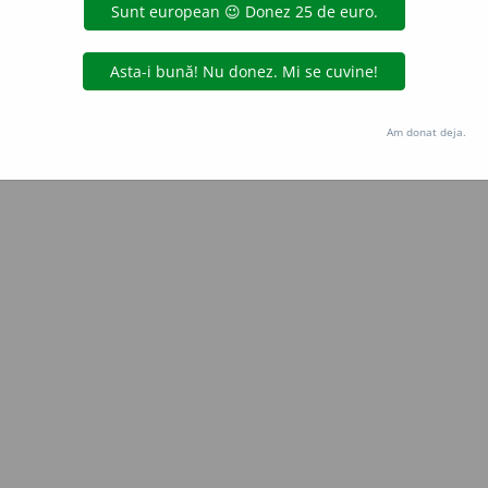
Copyright © 2004-2026 dexonline (https://dexonline.ro)
area datelor de pe acest site, inclusiv prin orice metode de extragere automată (web s
dul nostru prealabil scris, cu excepția seturilor de date oferite oficial spre utilizare pub
Am donat deja.
licență
confidențialitate
găzduit de
Hosterion