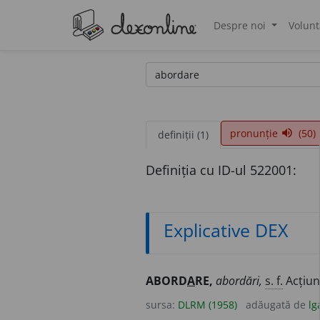
Despre noi
Volunt
®
pronunție
(50)
volume_up
definiții (1)
Definiția cu ID-ul 522001:
Explicative DEX
ABORD
A
RE,
abordări,
s. f.
Acțiu
sursa:
DLRM (1958)
adăugată de
lg