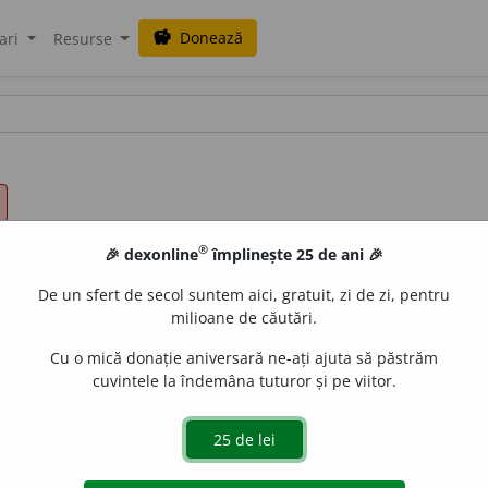
Donează
savings
ari
Resurse
®
🎉 dexonline
împlinește 25 de ani 🎉
De un sfert de secol suntem aici, gratuit, zi de zi, pentru
milioane de căutări.
Cu o mică donație aniversară ne-ați ajuta să păstrăm
cuvintele la îndemâna tuturor și pe viitor.
nea de
a aborda.
all
acțiuni