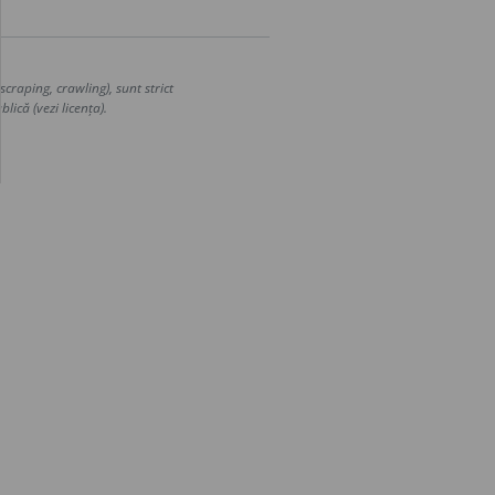
craping, crawling), sunt strict
lică (vezi licența).