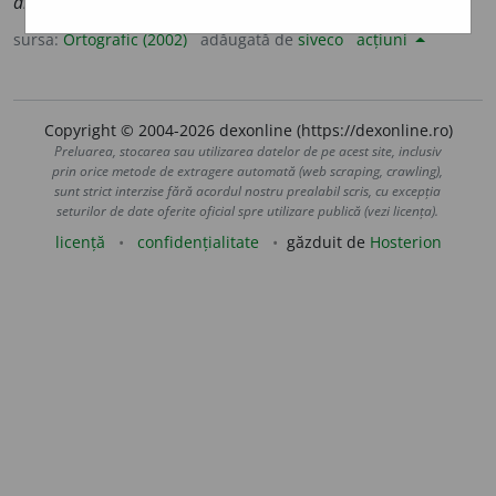
abrutiz
e
zi,
3 sg. și pl.
abrutize
a
ză
sursa:
Ortografic (2002)
adăugată de
siveco
acțiuni
Copyright © 2004-2026 dexonline (https://dexonline.ro)
Preluarea, stocarea sau utilizarea datelor de pe acest site, inclusiv
prin orice metode de extragere automată (web scraping, crawling),
sunt strict interzise fără acordul nostru prealabil scris, cu excepția
seturilor de date oferite oficial spre utilizare publică (vezi licența).
licență
confidențialitate
găzduit de
Hosterion