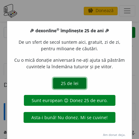
Donează
savings
®
®
🎉 dexonline
împlinește 25 de ani 🎉
caută
clear
search
De un sfert de secol suntem aici, gratuit, zi de zi,
opțiuni
pentru milioane de căutări.
Cu o mică donație aniversară ne-ați ajuta să păstrăm
cuvintele la îndemâna tuturor și pe viitor.
definiții (1)
Definiția cu ID-ul 219632:
Ortografice DOOM
abrutiz
a
vb. (sil.
-bru-
), ind. prez. 1 sg.
abrutiz
e
z;
2 sg.
Am donat deja.