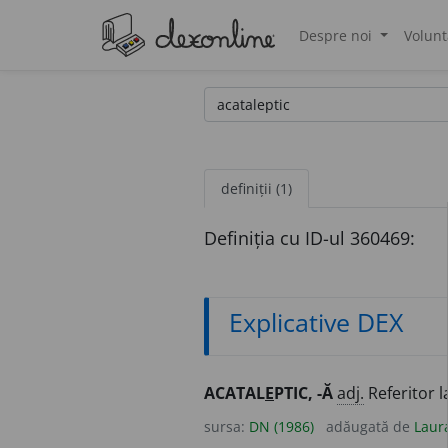
Despre noi
Volunt
®
definiții (1)
Definiția cu ID-ul 360469:
Explicative DEX
ACATAL
E
PTIC, -Ă
adj.
Referitor l
sursa:
DN (1986)
adăugată de
Laur