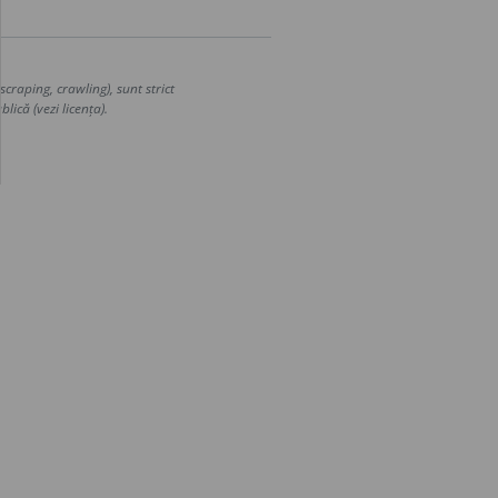
craping, crawling), sunt strict
lică (vezi licența).