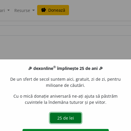
Donează
savings
ari
Resurse
®
🎉 dexonline
împlinește 25 de ani 🎉
De un sfert de secol suntem aici, gratuit, zi de zi, pentru
milioane de căutări.
Cu o mică donație aniversară ne-ați ajuta să păstrăm
cuvintele la îndemâna tuturor și pe viitor.
a acatalepsie. [<
fr.
acataleptique
].
aGellner
acțiuni