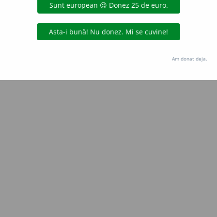
Copyright © 2004-2026 dexonline (https://dexonline.ro)
area datelor de pe acest site, inclusiv prin orice metode de extragere automată (web s
dul nostru prealabil scris, cu excepția seturilor de date oferite oficial spre utilizare pub
Am donat deja.
licență
confidențialitate
găzduit de
Hosterion