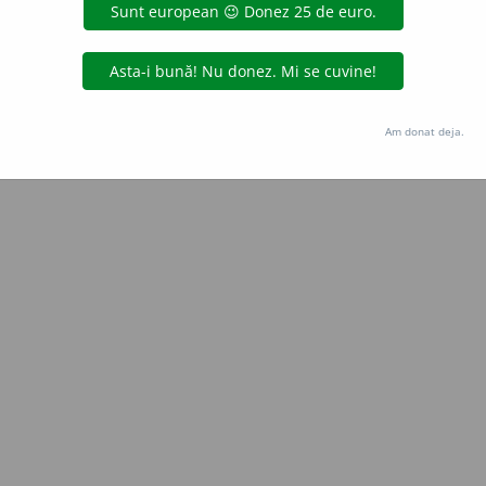
Copyright © 2004-2026 dexonline (https://dexonline.ro)
area datelor de pe acest site, inclusiv prin orice metode de extragere automată (web s
dul nostru prealabil scris, cu excepția seturilor de date oferite oficial spre utilizare pub
Am donat deja.
licență
confidențialitate
găzduit de
Hosterion