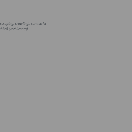
craping, crawling), sunt strict
lică (vezi licența).