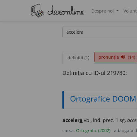
Despre noi
Volunt
®
pronunție
(14)
volume_up
definiții (1)
Definiția cu ID-ul 219780:
Ortografice DOOM
acceler
a
vb., ind. prez. 1 sg.
acce
sursa:
Ortografic (2002)
adăugată 