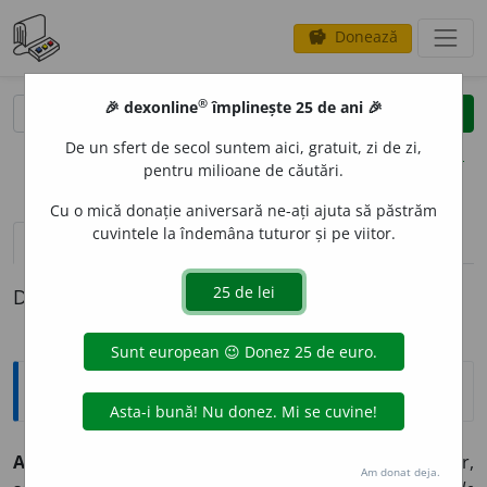
Donează
savings
®
®
🎉 dexonline
împlinește 25 de ani 🎉
caută
clear
search
De un sfert de secol suntem aici, gratuit, zi de zi,
opțiuni
pentru milioane de căutări.
Cu o mică donație aniversară ne-ați ajuta să păstrăm
cuvintele la îndemâna tuturor și pe viitor.
pronunție
(42)
volume_up
definiții (1)
Definiția cu ID-ul 170757:
Sinonime
ACCEPT
A
BIL
adj.
1.
admisibil, convenabil, mulțumitor,
Am donat deja.