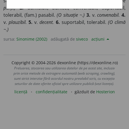
satisfăcător, (fam.) pasabil.
(O soluție ~ pentru ambele
părți.)
2.
admisibil, bunicel, convenabil, suportabil,
tolerabil, (fam.) pasabil.
(O situație ~.)
3.
v.
convenabil.
4.
v.
plauzibil.
5.
v.
decent.
6.
suportabil, tolerabil.
(O climă
~.)
sursa:
Sinonime (2002)
adăugată de
siveco
acțiuni
Copyright © 2004-2026 dexonline (https://dexonline.ro)
Preluarea, stocarea sau utilizarea datelor de pe acest site, inclusiv
prin orice metode de extragere automată (web scraping, crawling),
sunt strict interzise fără acordul nostru prealabil scris, cu excepția
seturilor de date oferite oficial spre utilizare publică (vezi licența).
licență
confidențialitate
găzduit de
Hosterion