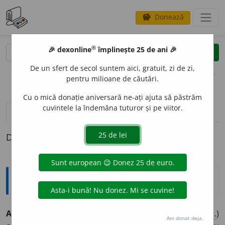
Donează
savings
®
®
🎉 dexonline
împlinește 25 de ani 🎉
caută
clear
search
De un sfert de secol suntem aici, gratuit, zi de zi,
opțiuni
pentru milioane de căutări.
Cu o mică donație aniversară ne-ați ajuta să păstrăm
cuvintele la îndemâna tuturor și pe viitor.
pronunție
(39)
volume_up
definiții (1)
Definiția cu ID-ul 445638:
Explicative DEX
ACCEPT
A
RE
s. f.
1. acțiunea de a accepta. 2. (
cont.
)
Am donat deja.