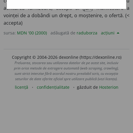
consimțământ al întreprinderii cumpărătoare pentru
achitarea furnizoare; accept. 3. (
jur.
) manifestare a
voinței de a dobândi un drept, o moștenire, o ofertă. (<
accepta)
sursa:
MDN '00 (2000)
adăugată de
raduborza
acțiuni
Copyright © 2004-2026 dexonline (https://dexonline.ro)
Preluarea, stocarea sau utilizarea datelor de pe acest site, inclusiv
prin orice metode de extragere automată (web scraping, crawling),
sunt strict interzise fără acordul nostru prealabil scris, cu excepția
seturilor de date oferite oficial spre utilizare publică (vezi licența).
licență
confidențialitate
găzduit de
Hosterion