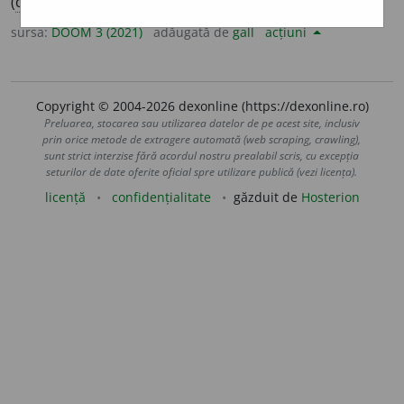
(
desp.
-ri-i-
)
sursa:
DOOM 3 (2021)
adăugată de
gall
acțiuni
Copyright © 2004-2026 dexonline (https://dexonline.ro)
Preluarea, stocarea sau utilizarea datelor de pe acest site, inclusiv
prin orice metode de extragere automată (web scraping, crawling),
sunt strict interzise fără acordul nostru prealabil scris, cu excepția
seturilor de date oferite oficial spre utilizare publică (vezi licența).
licență
confidențialitate
găzduit de
Hosterion