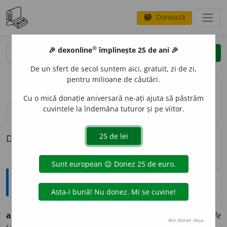
Donează
savings
®
®
🎉 dexonline
împlinește 25 de ani 🎉
caută
clear
search
De un sfert de secol suntem aici, gratuit, zi de zi,
opțiuni
pentru milioane de căutări.
Cu o mică donație aniversară ne-ați ajuta să păstrăm
cuvintele la îndemâna tuturor și pe viitor.
pronunție
(13)
volume_up
definiții (1)
Definiția cu ID-ul 1320583:
Ortografice DOOM
2
acces
o
riu
[
riu
pron.
rĭu
]
s.
n.
,
pl.
acces
o
rii
,
art.
acces
o
riile
Am donat deja.