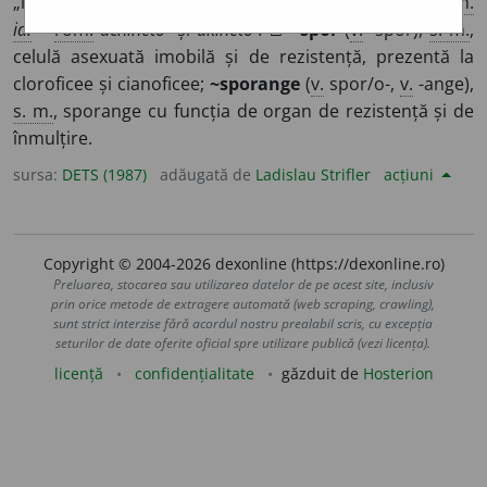
„inert, inactiv, fără mișcare” >
fr.
akinéto-,
engl.
id.
,
germ.
id.
>
rom.
achineto-
și
akineto-.
□
~spor
(
v.
-spor),
s. m.
,
celulă asexuată imobilă și de rezistență, prezentă la
cloroficee și cianoficee;
~sporange
(
v.
spor/o-,
v.
-ange),
s. m.
, sporange cu funcția de organ de rezistență și de
înmulțire.
sursa:
DETS (1987)
adăugată de
Ladislau Strifler
acțiuni
Copyright © 2004-2026 dexonline (https://dexonline.ro)
Preluarea, stocarea sau utilizarea datelor de pe acest site, inclusiv
prin orice metode de extragere automată (web scraping, crawling),
sunt strict interzise fără acordul nostru prealabil scris, cu excepția
seturilor de date oferite oficial spre utilizare publică (vezi licența).
licență
confidențialitate
găzduit de
Hosterion