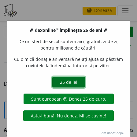
Donează
savings
®
®
🎉 dexonline
împlinește 25 de ani 🎉
caută
clear
search
De un sfert de secol suntem aici, gratuit, zi de zi,
opțiuni
pentru milioane de căutări.
Cu o mică donație aniversară ne-ați ajuta să păstrăm
cuvintele la îndemâna tuturor și pe viitor.
definiții (1)
Definiția cu ID-ul 982375:
Jargon
ACHINETO-
(AKINETO-)
„imobil, rezistent”. ◊
gr.
akinetos
Am donat deja.