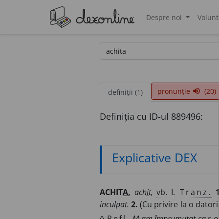
Despre noi
Volunt
®
pronunție
(20)
volume_up
definiții (1)
Definiția cu ID-ul 889496:
Explicative DEX
ACHIT
A
,
ach
i
t,
vb.
I.
Tranz.
1
inculpat.
2.
(Cu privire la o datori
◊
Refl.
M-am împrumutat ca s-o c