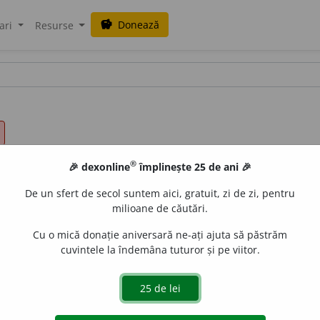
Donează
savings
ari
Resurse
®
🎉 dexonline
împlinește 25 de ani 🎉
De un sfert de secol suntem aici, gratuit, zi de zi, pentru
milioane de căutări.
Cu o mică donație aniversară ne-ați ajuta să păstrăm
cuvintele la îndemâna tuturor și pe viitor.
.
A declara nevinovat pe cineva printr-o hotărîre judec
e bănească, la o obligație morală sau materială etc.) A plăti, 
umpăr... și încă n-am plătit-o.. Dar într-o lună-două m-am achi