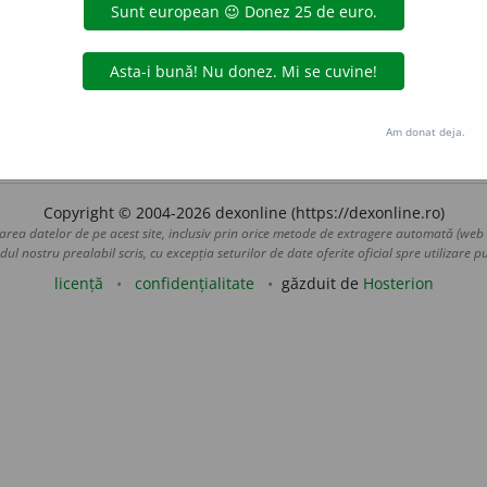
ini o obligație, a duce la bun sfîrșit o sarcină.
Gospodăriile 
 fruntea întrecerii patriotice pentru terminarea la timp și în bune
46, 1/6.
3.
(Familiar) A omorî, a ucide.
 de
blaurb.
acțiuni
Am donat deja.
Copyright © 2004-2026 dexonline (https://dexonline.ro)
area datelor de pe acest site, inclusiv prin orice metode de extragere automată (web s
dul nostru prealabil scris, cu excepția seturilor de date oferite oficial spre utilizare pub
licență
confidențialitate
găzduit de
Hosterion