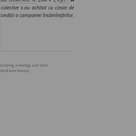
colective s-au achitat cu cinste de
 condiții a campaniei însămînțărilor.
craping, crawling), sunt strict
lică (vezi licența).