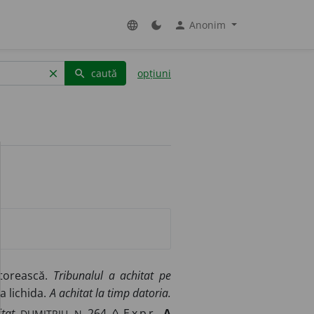
Anonim
language
dark_mode
person
caută
opțiuni
clear
search
ătorească.
Tribunalul a achitat pe
a lichida.
A achitat la timp datoria.
DUMITRIU, N.
tat.
264. ◊
Expr.
A