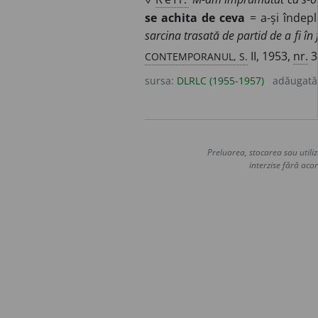
se achita de ceva
= a-și îndepl
sarcina trasată de partid de a fi în
CONTEMPORANUL, S.
II, 1953,
nr.
3
sursa:
DLRLC (1955-1957)
adăugată
Preluarea, stocarea sau utiliz
interzise fără acor