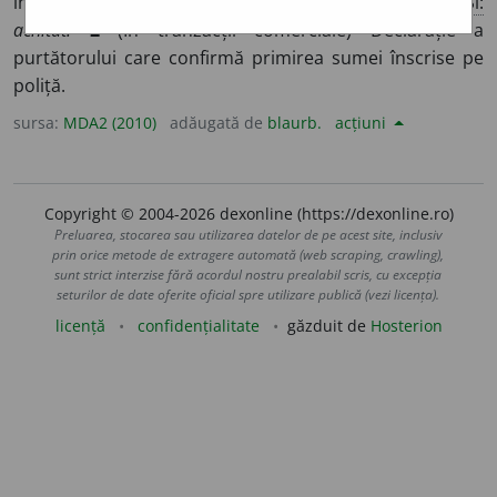
îndeplinire a unei obligații materiale sau morale
Si:
achitat.
2
(În tranzacții comerciale) Declarație a
purtătorului care confirmă primirea sumei înscrise pe
poliță.
sursa:
MDA2 (2010)
adăugată de
blaurb.
acțiuni
Copyright © 2004-2026 dexonline (https://dexonline.ro)
Preluarea, stocarea sau utilizarea datelor de pe acest site, inclusiv
prin orice metode de extragere automată (web scraping, crawling),
sunt strict interzise fără acordul nostru prealabil scris, cu excepția
seturilor de date oferite oficial spre utilizare publică (vezi licența).
licență
confidențialitate
găzduit de
Hosterion