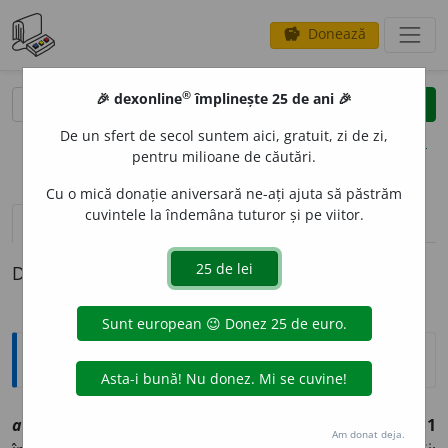
Donează
savings
®
®
🎉 dexonline
împlinește 25 de ani 🎉
caută
clear
search
De un sfert de secol suntem aici, gratuit, zi de zi,
opțiuni
pentru milioane de căutări.
Cu o mică donație aniversară ne-ați ajuta să păstrăm
cuvintele la îndemâna tuturor și pe viitor.
pronunție
(6)
volume_up
definiții (1)
Definiția cu ID-ul 1005837:
Explicative DEX
achit
a
re
sf
[
At:
ȘTEFĂNESCU, C. 41 /
Pl:
~t
ă
ri
/
E:
achita
]
1
Am donat deja.