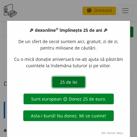
Donează
savings
®
®
🎉 dexonline
împlinește 25 de ani 🎉
caută
clear
search
De un sfert de secol suntem aici, gratuit, zi de zi,
opțiuni
pentru milioane de căutări.
Cu o mică donație aniversară ne-ați ajuta să păstrăm
cuvintele la îndemâna tuturor și pe viitor.
definiții (1)
Definiția cu ID-ul 219880:
Ortografice DOOM
achizito
a
re
s. f., g.-d. art.
achizito
a
rei;
pl.
achizito
a
re
Am donat deja.