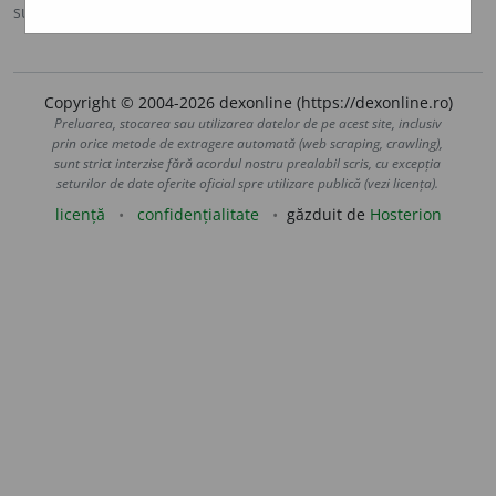
sursa:
Ortografic (2002)
adăugată de
siveco
acțiuni
Copyright © 2004-2026 dexonline (https://dexonline.ro)
Preluarea, stocarea sau utilizarea datelor de pe acest site, inclusiv
prin orice metode de extragere automată (web scraping, crawling),
sunt strict interzise fără acordul nostru prealabil scris, cu excepția
seturilor de date oferite oficial spre utilizare publică (vezi licența).
licență
confidențialitate
găzduit de
Hosterion